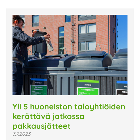
Yli 5 huoneiston taloyhtiöiden
kerättävä jatkossa
pakkausjätteet
3.7.2023