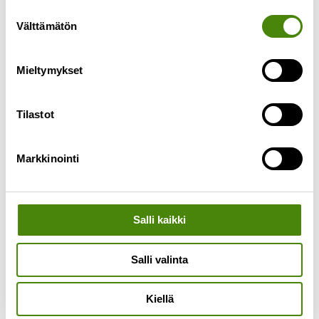
toimituksissa tulee olemaan viivästyksiä kesän
Suostumuksen
ajan. Meille tulleiden jäteastiatilausten määrä on
Välttämätön
valinta
moninkertaistunut kesäkuussa. Syynä tähän on
Lue lisää »
Mieltymykset
Tilastot
Markkinointi
Salli kaikki
Salli valinta
Kiellä