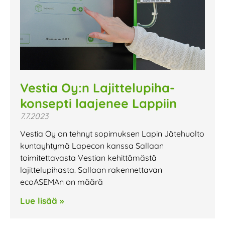
Vestia Oy:n Lajittelupiha-
konsepti laajenee Lappiin
7.7.2023
Vestia Oy on tehnyt sopimuksen Lapin Jätehuolto
kuntayhtymä Lapecon kanssa Sallaan
toimitettavasta Vestian kehittämästä
lajittelupihasta. Sallaan rakennettavan
ecoASEMAn on määrä
Lue lisää »