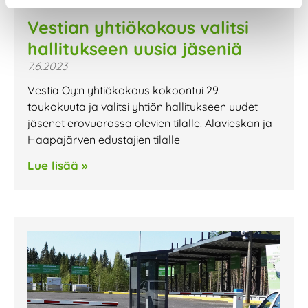
Vestian yhtiökokous valitsi
hallitukseen uusia jäseniä
7.6.2023
Vestia Oy:n yhtiökokous kokoontui 29.
toukokuuta ja valitsi yhtiön hallitukseen uudet
jäsenet erovuorossa olevien tilalle. Alavieskan ja
Haapajärven edustajien tilalle
Lue lisää »