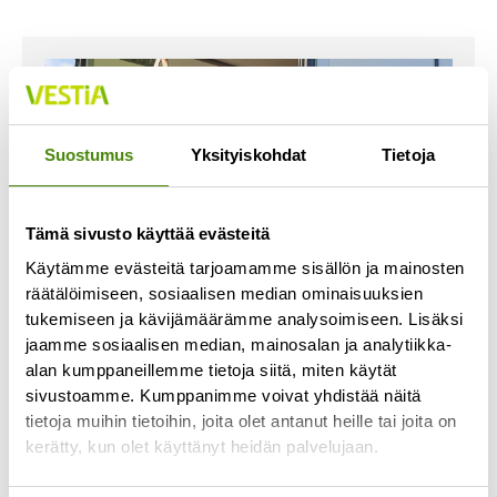
Suostumus
Yksityiskohdat
Tietoja
Tämä sivusto käyttää evästeitä
Käytämme evästeitä tarjoamamme sisällön ja mainosten
räätälöimiseen, sosiaalisen median ominaisuuksien
tukemiseen ja kävijämäärämme analysoimiseen. Lisäksi
jaamme sosiaalisen median, mainosalan ja analytiikka-
alan kumppaneillemme tietoja siitä, miten käytät
Jäteastioiden toimituksissa
sivustoamme. Kumppanimme voivat yhdistää näitä
viivästyksiä
tietoja muihin tietoihin, joita olet antanut heille tai joita on
21.6.2023
kerätty, kun olet käyttänyt heidän palvelujaan.
Jäteastiatoimituksemme ovat ruuhkautuneet ja