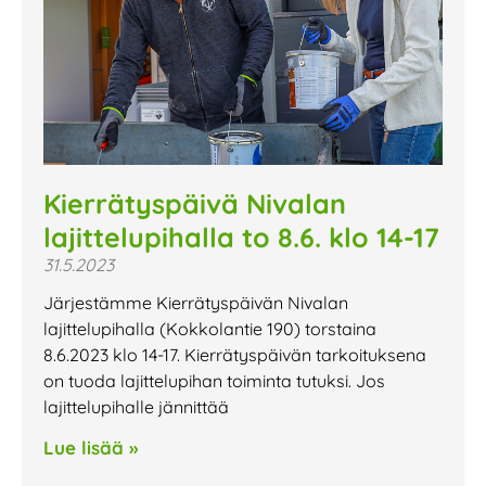
Kierrätyspäivä Nivalan
lajittelupihalla to 8.6. klo 14-17
31.5.2023
Järjestämme Kierrätyspäivän Nivalan
lajittelupihalla (Kokkolantie 190) torstaina
8.6.2023 klo 14-17. Kierrätyspäivän tarkoituksena
on tuoda lajittelupihan toiminta tutuksi. Jos
lajittelupihalle jännittää
Lue lisää »