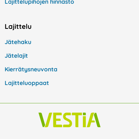
Lajittelupihojen hinnasto
Lajittelu
Jätehaku
Jätelajit
Kierrätysneuvonta
Lajitteluoppaat
F
I
L