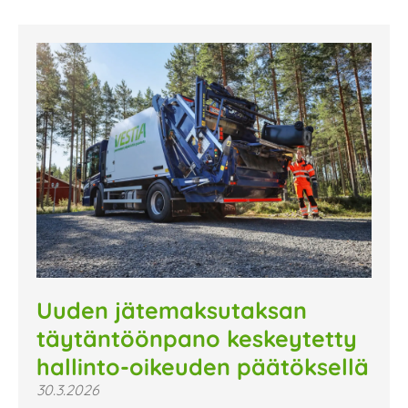
Uuden jätemaksutaksan
täytäntöönpano keskeytetty
hallinto-oikeuden päätöksellä
30.3.2026