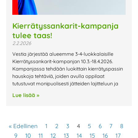
Kierrätyssankarit-kampanja
tulee taas!
2.2.2026
Vestia järjestää alueemme 3-4-luokkalaisille
Kierrätyssankarit-kampanjan 10.3.-18.4.2026.
Kampanjassa tehdään luokittain kierrätyspassin
hauskoja tehtäviä, joiden avulla oppilaat
tutustuvat monipuolisesti jätteiden lajitteluun ja
Lue lisää »
« Edellinen
1
2
3
4
5
6
7
8
9
10
11
12
13
14
15
16
17