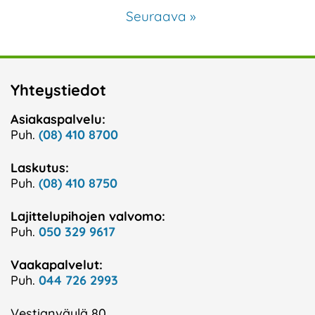
Seuraava »
Yhteystiedot
Asiakaspalvelu:
Puh.
(08) 410 8700
Laskutus:
Puh.
(08) 410 8750
Lajittelupihojen valvomo:
Puh.
050 329 9617
Vaakapalvelut:
Puh.
044 726 2993
Vestianväylä 80