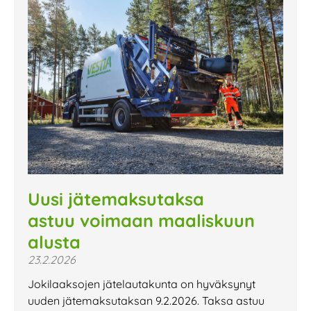
Uusi jätemaksutaksa
astuu voimaan maaliskuun
alusta
23.2.2026
Jokilaaksojen jätelautakunta on hyväksynyt
uuden jätemaksutaksan 9.2.2026. Taksa astuu