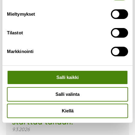
Mieltymykset
Tilastot
Markkinointi
Salli kaikki
Salli valinta
Kierrätyssankarit- kampanja
Kiellä
starttaa tänään!
9.3.2026