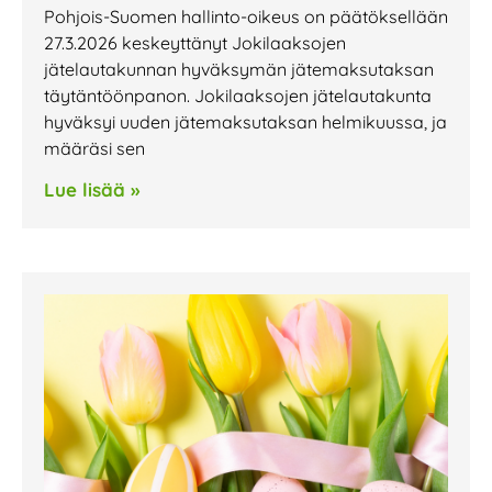
Pohjois-Suomen hallinto-oikeus on päätöksellään
27.3.2026 keskeyttänyt Jokilaaksojen
jätelautakunnan hyväksymän jätemaksutaksan
täytäntöönpanon. Jokilaaksojen jätelautakunta
hyväksyi uuden jätemaksutaksan helmikuussa, ja
määräsi sen
Lue lisää »