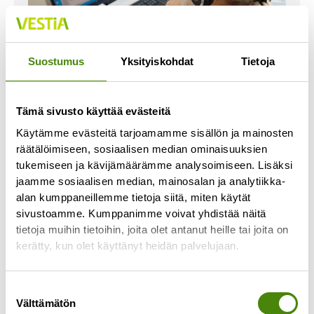
Suostumus
Yksityiskohdat
Tietoja
Vastaa sähköistä
Tämä sivusto käyttää evästeitä
asiointipalvelua koskevaan
Käytämme evästeitä tarjoamamme sisällön ja mainosten
kyselyyn ja osallistu
räätälöimiseen, sosiaalisen median ominaisuuksien
arvontaan!
tukemiseen ja kävijämäärämme analysoimiseen. Lisäksi
jaamme sosiaalisen median, mainosalan ja analytiikka-
17.3.2026
alan kumppaneillemme tietoja siitä, miten käytät
Selvitämme sähköisen asiointipalvelun
sivustoamme. Kumppanimme voivat yhdistää näitä
toteuttamista, ja tätä varten haluaisimme kuulla
tietoja muihin tietoihin, joita olet antanut heille tai joita on
asiakkaidemme toiveita palveluun liittyen.
kerätty, kun olet käyttänyt heidän palvelujaan.
Sähköisen palvelun ajatuksena on, että Vestian
asiakkaana
Suostumuksen
Lue lisää »
Välttämätön
valinta