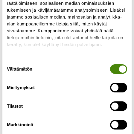
räätälöimiseen, sosiaalisen median ominaisuuksien
tukemiseen ja kävijämäärämme analysoimiseen. Lisäksi
jaamme sosiaalisen median, mainosalan ja analytiikka-
alan kumppaneillemme tietoja siitä, miten käytät
sivustoamme. Kumppanimme voivat yhdistää näitä
tietoja muihin tietoihin, joita olet antanut heille tai joita on
PÄIVITETTY:
kerätty, kun olet käyttänyt heidän palvelujaan.
Puhelinasiakaspalvelu toimii
jälleen normaalisti
Suostumuksen
Välttämätön
27.4.2023
valinta
Päivitetty 27.4.2023 klo 10.55: Puhelinlinjamme
toimivat jälleen ja palvelemme normaalien
Mieltymykset
aukioloaikojen mukaisesti ma-pe klo 8-15.30.
———————————— Puhelinasiakaspalvelumme
Tilastot
ei toimi tällä
Lue lisää »
Markkinointi