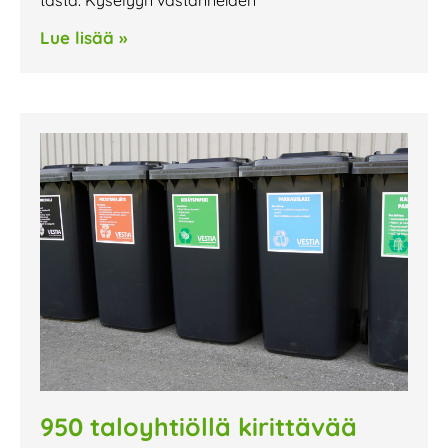
Lue lisää »
950 taloyhtiöllä kirittävää