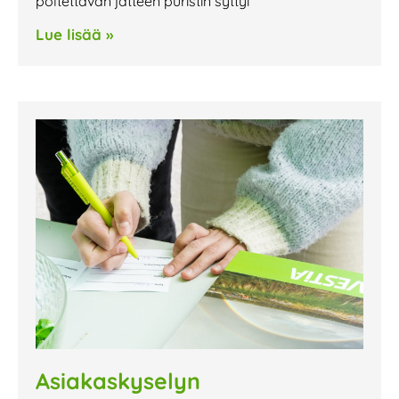
poltettavan jätteen puristin syttyi
Lue lisää »
Asiakaskyselyn