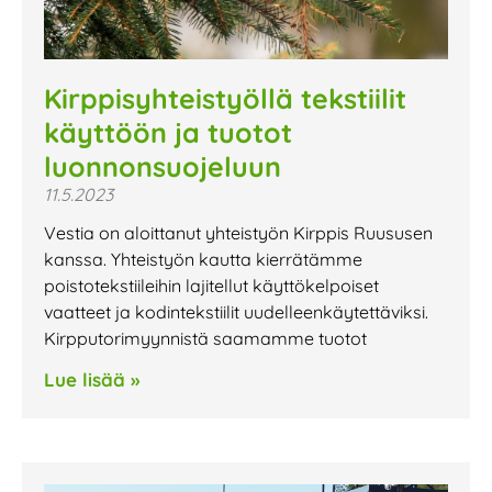
Kirppisyhteistyöllä tekstiilit
käyttöön ja tuotot
luonnonsuojeluun
11.5.2023
Vestia on aloittanut yhteistyön Kirppis Ruususen
kanssa. Yhteistyön kautta kierrätämme
poistotekstiileihin lajitellut käyttökelpoiset
vaatteet ja kodintekstiilit uudelleenkäytettäviksi.
Kirpputorimyynnistä saamamme tuotot
Lue lisää »