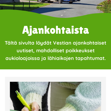
Ajankohtaista
Tältä sivulta löydät Vestian ajankohtaiset
uutiset, mahdolliset poikkeukset
aukioloajoissa ja lähiaikojen tapahtumat.
Page
Page
Page
Page
Page
Page
Page
Page
Page
Page
Page
Page
Page
Page
Page
Page
Pa