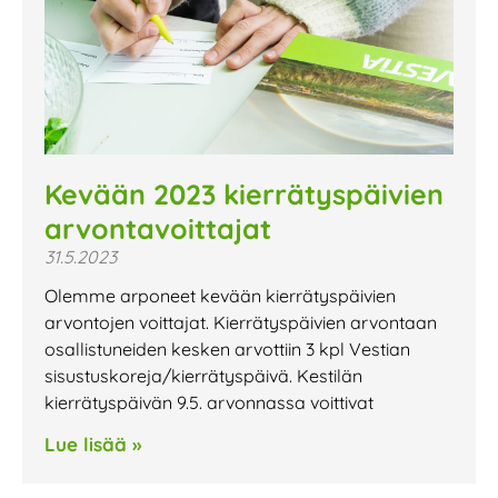
Kevään 2023 kierrätyspäivien
arvontavoittajat
31.5.2023
Olemme arponeet kevään kierrätyspäivien
arvontojen voittajat. Kierrätyspäivien arvontaan
osallistuneiden kesken arvottiin 3 kpl Vestian
sisustuskoreja/kierrätyspäivä. Kestilän
kierrätyspäivän 9.5. arvonnassa voittivat
Lue lisää »