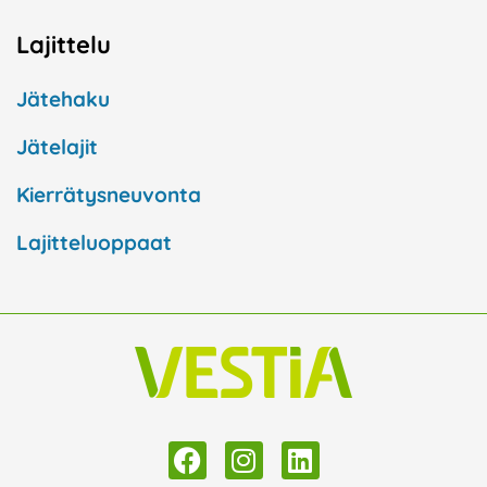
Lajittelu
Jätehaku
Jätelajit
Kierrätysneuvonta
Lajitteluoppaat
F
I
L
a
n
i
c
s
n