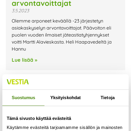
arvontavoittajat
3.5.2023
Olemme arponeet keväällä -23 järjestetyn
asiakaskyselyn arvontavoittajat. Päävoiton eli
puolen vuoden ilmaiset jäteastiatyhjennykset
voitti Martti Alavieskasta. Heli Haapavedeltä ja
Hannu
Lue lisää »
Suostumus
Yksityiskohdat
Tietoja
Tämä sivusto käyttää evästeitä
Käytämme evästeitä tarjoamamme sisällön ja mainosten