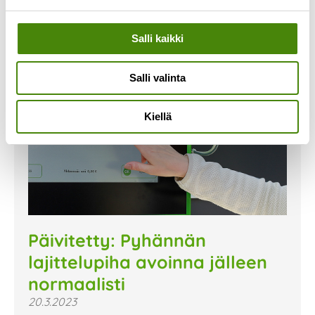
Salli kaikki
Salli valinta
Kiellä
Päivitetty: Pyhännän
lajittelupiha avoinna jälleen
normaalisti
20.3.2023