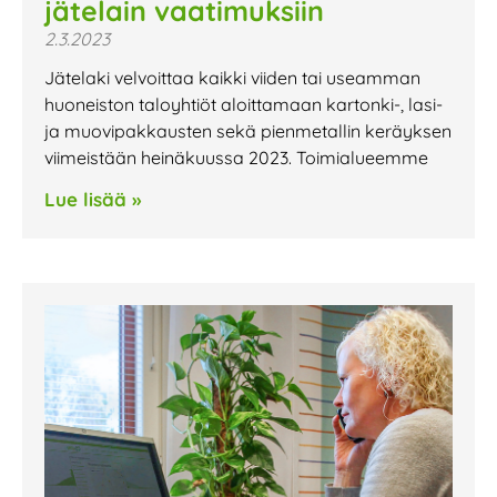
jätelain vaatimuksiin
2.3.2023
Jätelaki velvoittaa kaikki viiden tai useamman
huoneiston taloyhtiöt aloittamaan kartonki-, lasi-
ja muovipakkausten sekä pienmetallin keräyksen
viimeistään heinäkuussa 2023. Toimialueemme
Lue lisää »