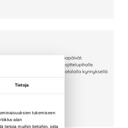
an lajittelupihalla Lajittelupihapäivät.
elupihan toiminta tutuksi. Jos lajittelupihalle
Lajittelupihapäivässä pääsee matalalla kynnyksellä
upihan toimintaan.
Tietoja
 ominaisuuksien tukemiseen
tiikka-alan
ietoja muihin tietoihin, joita