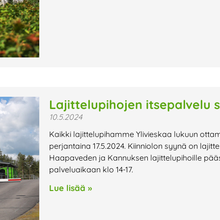
Lajittelupihojen itsepalvelu s
10.5.2024
Kaikki lajittelupihamme Ylivieskaa lukuun ottam
perjantaina 17.5.2024. Kiinniolon syynä on laji
Haapaveden ja Kannuksen lajittelupihoille pääs
palveluaikaan klo 14-17.
Lue lisää »