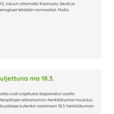
.3., lukuun ottamatta Kannusta, Sieviä ja
jennykset tehdään normaalisti. Muilla
suljettuna ma 18.3.
atta ovat suljettuina itsepalvelun osalta
ittelupihojen etävalvomon henkilökunnan koulutus.
lle pääsee kuitenkin asioimaan 18.3. henkilökunnan