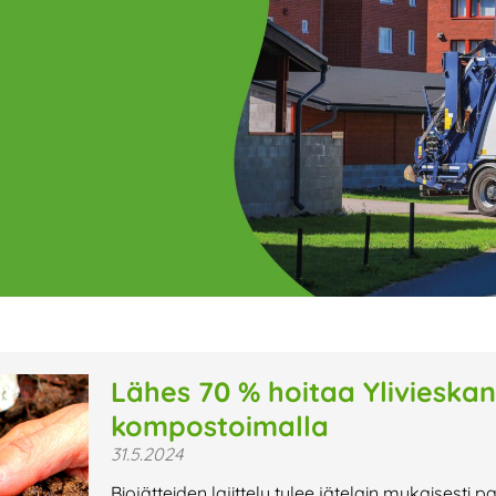
ge
Page
Page
Page
Page
Page
Page
Page
Page
Page
Page
Page
P
Lähes 70 % hoitaa Ylivieskan 
kompostoimalla
t uutiset,
31.5.2024
a lähiaikojen
Biojätteiden lajittelu tulee jätelain mukaisesti 