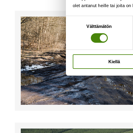
olet antanut heille tai joita o
Suostumuksen
Välttämätön
valinta
Kiellä