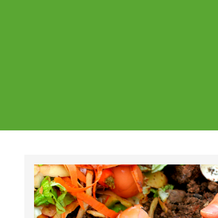
Ajankohtaista
Page
Page
Pa
Tältä sivulta löydät Vestian ajankohtaise
mahdolliset poikkeukset aukioloajoissa j