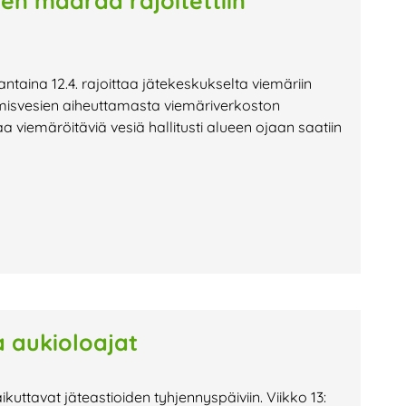
en määrää rajoitettiin
antaina 12.4. rajoittaa jätekeskukselta viemäriin
misvesien aiheuttamasta viemäriverkoston
 viemäröitäviä vesiä hallitusti alueen ojaan saatiin
a aukioloajat
uttavat jäteastioiden tyhjennyspäiviin. Viikko 13: