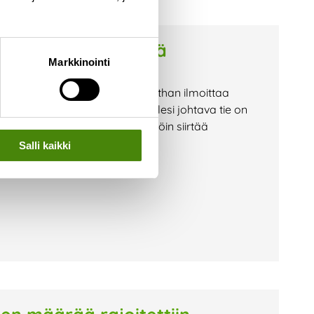
stioiden tyhjennystä
Markkinointi
 painavalle jäteautolle. Muistathan ilmoittaa
lu@vestia.fi), jos kiinteistöllesi johtava tie on
 jäteastiallesi. Astian voi tällöin siirtää
Salli kaikki