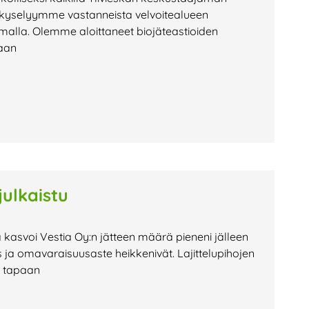
tia kyselyymme vastanneista velvoitealueen
malla. Olemme aloittaneet biojäteastioiden
jaan
ulkaistu
 kasvoi Vestia Oy:n jätteen määrä pieneni jälleen
 ja omavaraisuusaste heikkenivät. Lajittelupihojen
n tapaan