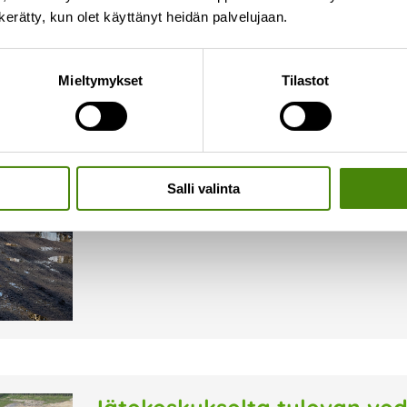
n kerätty, kun olet käyttänyt heidän palvelujaan.
Kelirikko hankaloittaa jätea
Mieltymykset
Tilastot
18.4.2024
Kelirikon pehmentämät tiet ovat vaikeakulkuisia
asiakaspalveluumme (p. 08 410 8700/asiakaspalve
niin huonokuntoinen, ettei jäteauto pääse ajamaan
Salli valinta
Lue lisää »