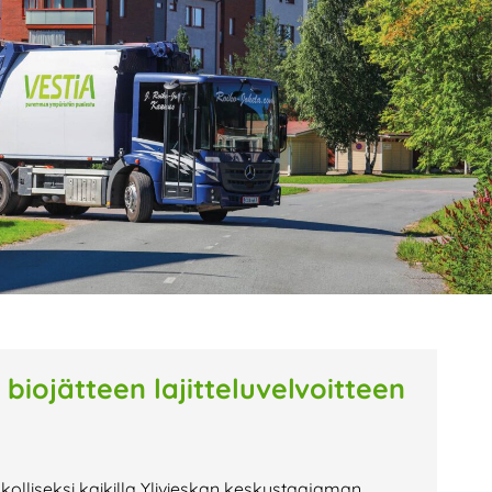
age
Page
Page
biojätteen lajitteluvelvoitteen
pakolliseksi kaikilla Ylivieskan keskustaajaman