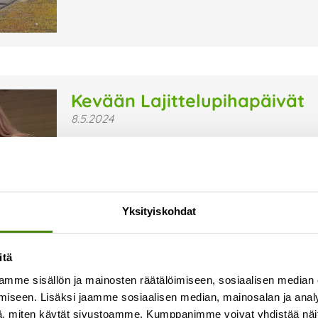
Kevään Lajittelupihapäivät
8.5.2024
Vuoden 2024 aikana järjestämme jokaisella Vesti
Lajittelupihapäivien tarkoituksena on tuoda lajitt
jännittää lähteä asioimaan itsepalveluaikaan, 
tutustumaan itsepalveluautomaattiin ja lajittel
Yksityiskohdat
Lue lisää »
itä
mme sisällön ja mainosten räätälöimiseen, sosiaalisen median
iseen. Lisäksi jaamme sosiaalisen median, mainosalan ja analy
, miten käytät sivustoamme. Kumppanimme voivat yhdistää näitä t