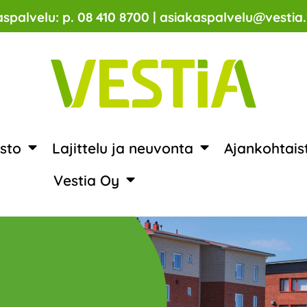
spalvelu: p. 08 410 8700 | asiakaspalvelu@vestia.
sto
Lajittelu ja neuvonta
Ajankohtais
Vestia Oy