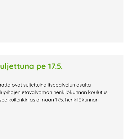
uljettuna pe 17.5.
atta ovat suljettuina itsepalvelun osalta
ttelupihojen etävalvomon henkilökunnan koulutus.
ee kuitenkin asioimaan 17.5. henkilökunnan