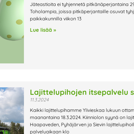
Jäteastioita ei tyhjennetä pitkänäperjantaina 29
Toholampia, joissa pitkäperjantaille osuvat tyh
paikkakunnilla viikon 13
Lue lisää »
Lajittelupihojen itsepalvelu 
11.3.2024
Kaikki lajittelupihamme Ylivieskaa lukuun ottam
maanantaina 18.3.2024. Kiinniolon syynä on laj
Haapaveden, Pyhäjärven ja Sievin lajittelupihoi
palveluaikaan klo