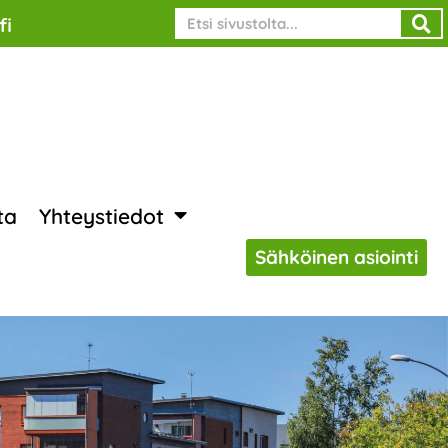
Search
fi
ta
Yhteystiedot
Sähköinen asiointi