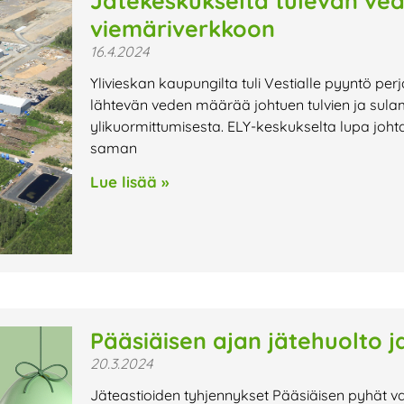
Jätekeskukselta tulevan ved
viemäriverkkoon
16.4.2024
Ylivieskan kaupungilta tuli Vestialle pyyntö perj
lähtevän veden määrää johtuen tulvien ja sula
ylikuormittumisesta. ELY-keskukselta lupa johtaa
saman
Lue lisää »
Pääsiäisen ajan jätehuolto j
20.3.2024
Jäteastioiden tyhjennykset Pääsiäisen pyhät vaik