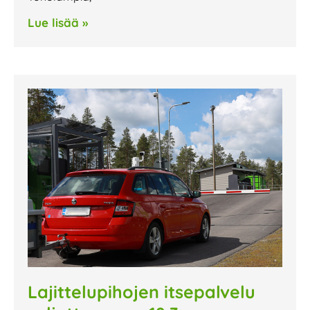
Lue lisää »
Lajittelupihojen itsepalvelu