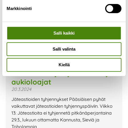
Markkinointi
Salli kaikki
Salli valinta
Kiellä
Pääsiäisen ajan jätehuolto ja
aukioloajat
20.3.2024
Jäteastioiden tyhjennykset Pääsiäisen pyhät
vaikuttavat jäteastioiden tyhjennyspäiviin. Viikko
13: Jäteastioita ei tyhjennetä pitkänäperjantaina
29.3., lukuun ottamatta Kannusta, Sieviä ja
Toholampia,