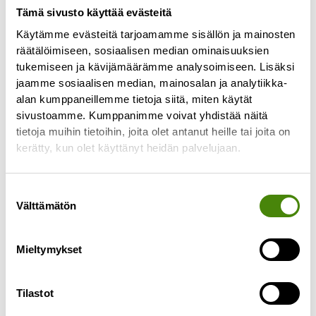
Tämä sivusto käyttää evästeitä
Käytämme evästeitä tarjoamamme sisällön ja mainosten
Jätekeskukselta tulevan
räätälöimiseen, sosiaalisen median ominaisuuksien
veden määrää rajoitettiin
tukemiseen ja kävijämäärämme analysoimiseen. Lisäksi
viemäriverkkoon
jaamme sosiaalisen median, mainosalan ja analytiikka-
alan kumppaneillemme tietoja siitä, miten käytät
16.4.2024
sivustoamme. Kumppanimme voivat yhdistää näitä
Ylivieskan kaupungilta tuli Vestialle pyyntö
tietoja muihin tietoihin, joita olet antanut heille tai joita on
perjantaina 12.4. rajoittaa jätekeskukselta
kerätty, kun olet käyttänyt heidän palvelujaan.
viemäriin lähtevän veden määrää johtuen tulvien
ja sulamisvesien aiheuttamasta viemäriverkoston
Suostumuksen
ylikuormittumisesta.
Välttämätön
valinta
Lue lisää »
Mieltymykset
Tilastot