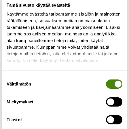
Tämä sivusto käyttää evästeitä
Käytämme evästeitä tarjoamamme sisällön ja mainosten
Jätekeskukselta tulevan
räätälöimiseen, sosiaalisen median ominaisuuksien
veden määrää rajoitettiin
tukemiseen ja kävijämäärämme analysoimiseen. Lisäksi
viemäriverkkoon
jaamme sosiaalisen median, mainosalan ja analytiikka-
alan kumppaneillemme tietoja siitä, miten käytät
16.4.2024
sivustoamme. Kumppanimme voivat yhdistää näitä
Ylivieskan kaupungilta tuli Vestialle pyyntö
tietoja muihin tietoihin, joita olet antanut heille tai joita on
perjantaina 12.4. rajoittaa jätekeskukselta
kerätty, kun olet käyttänyt heidän palvelujaan.
viemäriin lähtevän veden määrää johtuen tulvien
ja sulamisvesien aiheuttamasta viemäriverkoston
Suostumuksen
ylikuormittumisesta.
Välttämätön
valinta
Lue lisää »
Mieltymykset
Tilastot