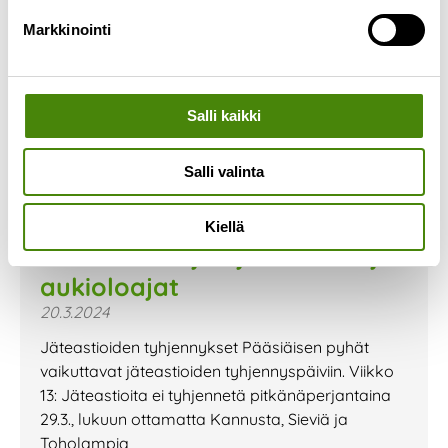
Markkinointi
Salli kaikki
Salli valinta
Kiellä
Pääsiäisen ajan jätehuolto ja
aukioloajat
20.3.2024
Jäteastioiden tyhjennykset Pääsiäisen pyhät
vaikuttavat jäteastioiden tyhjennyspäiviin. Viikko
13: Jäteastioita ei tyhjennetä pitkänäperjantaina
29.3., lukuun ottamatta Kannusta, Sieviä ja
Toholampia,