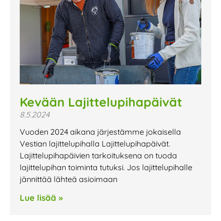
Kevään Lajittelupihapäivät
8.5.2024
Vuoden 2024 aikana järjestämme jokaisella
Vestian lajittelupihalla Lajittelupihapäivät.
Lajittelupihapäivien tarkoituksena on tuoda
lajittelupihan toiminta tutuksi. Jos lajittelupihalle
jännittää lähteä asioimaan
Lue lisää »