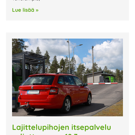
Lue lisää »
Lajittelupihojen itsepalvelu