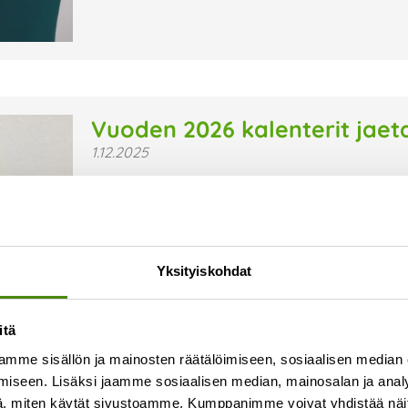
Vuoden 2026 kalenterit jaet
1.12.2025
Vestian vuoden 2026 vuosikalenterit jaetaan m
ensimmäisestä viikosta alkaen. Kaikki kalenteri
kotitalouksiin, jotka eivät ole kieltäneet ilmai
Lue lisää »
Yksityiskohdat
itä
mme sisällön ja mainosten räätälöimiseen, sosiaalisen median
iseen. Lisäksi jaamme sosiaalisen median, mainosalan ja analy
, miten käytät sivustoamme. Kumppanimme voivat yhdistää näitä t