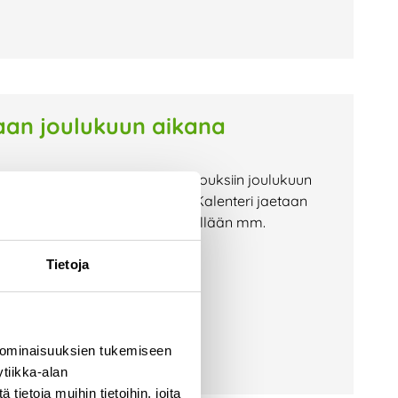
aan joulukuun aikana
aksutta toimialueemme kotitalouksiin joulukuun
t on jaettu jouluun mennessä. Kalenteri jaetaan
sjakelua. Kalenterimme pitää sisällään mm.
Tietoja
 ominaisuuksien tukemiseen
tiikka-alan
ietoja muihin tietoihin, joita