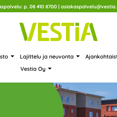
spalvelu: p. 08 410 8700 | asiakaspalvelu@vestia.
sto
Lajittelu ja neuvonta
Ajankohtais
Vestia Oy