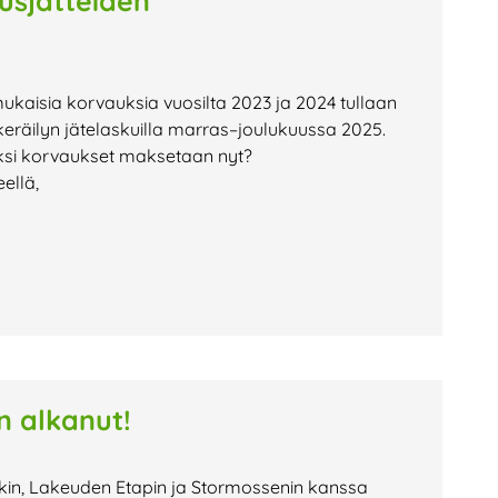
usjätteiden
ukaisia korvauksia vuosilta 2023 ja 2024 tullaan
ökeräilyn jätelaskuilla marras–joulukuussa 2025.
iksi korvaukset maksetaan nyt?
ellä,
n alkanut!
skin, Lakeuden Etapin ja Stormossenin kanssa