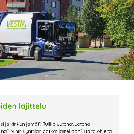
age
Page
Page
den lajittelu
usi ja kinkun jämät? Tuliko uutenavuotena
a? Mihin kynttilän pätkät lajitellaan? Näitä ohjeita