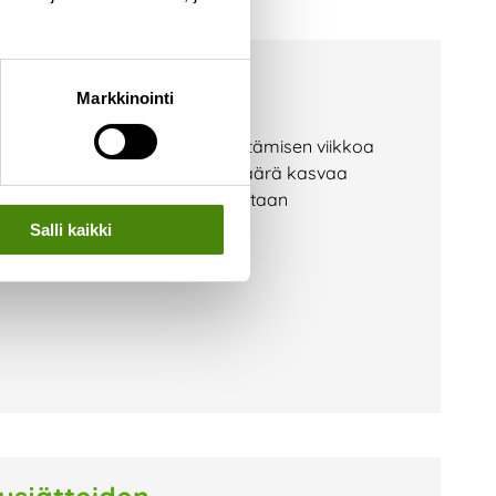
sen viikko
Markkinointi
 jälleen Euroopan jätteen vähentämisen viikkoa
lektroniikkalaitteet, joiden määrä kasvaa
passa. Viikon aikana kannustetaan
Salli kaikki