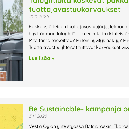
Taloyhtiöitä koskevat pakka
tuottajavastuukorvaukset
21.11.2025
Pakkausjätteiden tuottajavastuujärjestelmän m
hyvittämään taloyhtiöille alennuksina kiinteist
Mitä tämä tarkoittaa? Milloin hyvitys näkyy? M
Tuottajavastuuyhteisöt tilittävät korvaukset viive
Lue lisää »
Be Sustainable- kampanja o
5.11.2025
Vestia Oy on yhteistyössä Botniaroskin, Ekoro