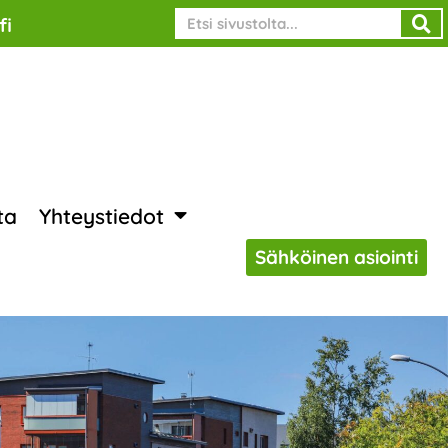
Search
fi
ta
Yhteystiedot
Sähköinen asiointi