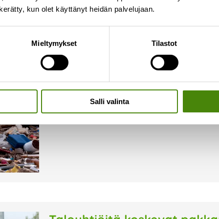
n kerätty, kun olet käyttänyt heidän palvelujaan.
Euroopan jätteen vähentämi
Mieltymykset
Tilastot
22.11.2025
Marraskuun lopussa, 22.-30.11. 2025, vietetään
(EWWR). Tänä vuonna teemana ovat sähkö- ja e
nopeammin kuin minkään muun jätelajin Euroo
Salli valinta
Lue lisää »