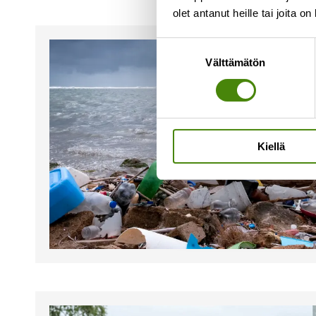
olet antanut heille tai joita o
Suostumuksen
Välttämätön
valinta
Kiellä