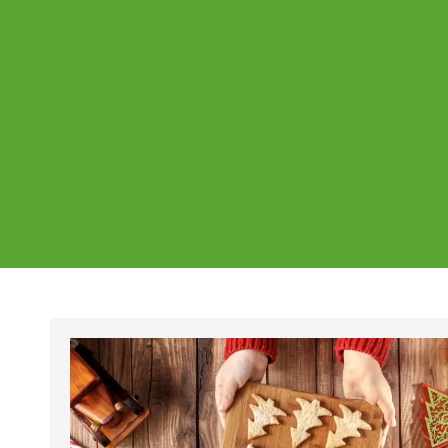
Ajankohtaista
Page
Page
Pa
Tältä sivulta löydät Vestian ajankohtaise
mahdolliset poikkeukset aukioloajoissa j