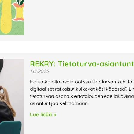
REKRY: Tietoturva-asiantunt
1.12.2025
Haluatko olla avainroolissa tietoturvan kehittäm
digitaaliset ratkaisut kulkevat käsi kädessä? Lii
tietoturvaa osana kiertotalouden edelläkävij
asiantuntijaa kehittämään
Lue lisää »