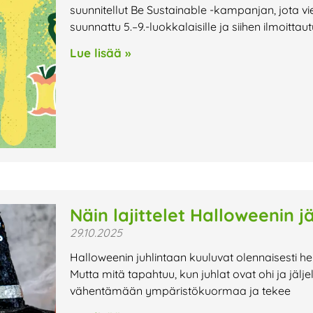
suunnitellut Be Sustainable -kampanjan, jota vi
suunnattu 5.–9.-luokkalaisille ja siihen ilmoitta
Lue lisää »
Näin lajittelet Halloweenin jä
29.10.2025
Halloweenin juhlintaan kuuluvat olennaisesti her
Mutta mitä tapahtuu, kun juhlat ovat ohi ja jäljel
vähentämään ympäristökuormaa ja tekee