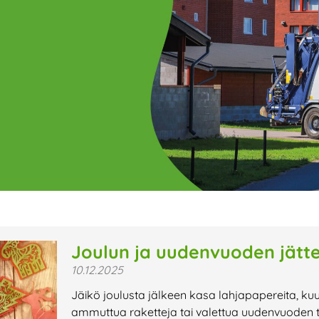
ge
Page
Page
Page
Page
Page
Page
Page
Page
Page
Page
Page
P
Joulun ja uudenvuoden jättei
10.12.2025
t uutiset,
Jäikö joulusta jälkeen kasa lahjapapereita, ku
a lähiaikojen
ammuttua raketteja tai valettua uudenvuoden tin