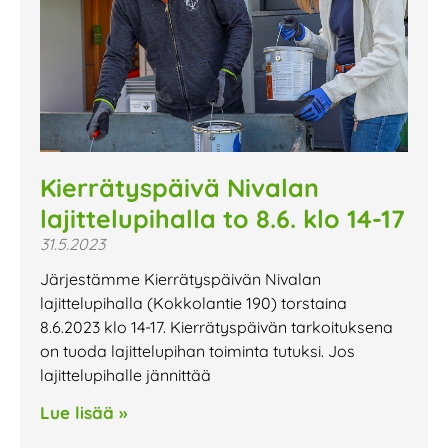
Kierrätyspäivä Nivalan
lajittelupihalla to 8.6. klo 14-17
31.5.2023
Järjestämme Kierrätyspäivän Nivalan
lajittelupihalla (Kokkolantie 190) torstaina
8.6.2023 klo 14-17. Kierrätyspäivän tarkoituksena
on tuoda lajittelupihan toiminta tutuksi. Jos
lajittelupihalle jännittää
Lue lisää »