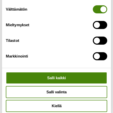
toimituksissa tulee olemaan viivästyksiä kesän
Suostumuksen
ajan. Meille tulleiden jäteastiatilausten määrä on
Välttämätön
valinta
moninkertaistunut kesäkuussa. Syynä tähän on
Lue lisää »
Mieltymykset
Tilastot
Markkinointi
Salli kaikki
Salli valinta
Kiellä