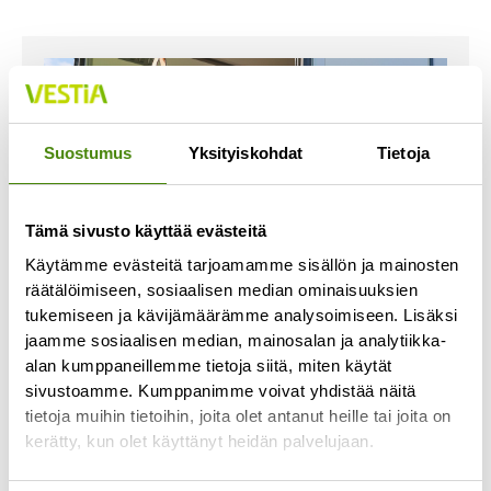
Suostumus
Yksityiskohdat
Tietoja
Tämä sivusto käyttää evästeitä
Käytämme evästeitä tarjoamamme sisällön ja mainosten
räätälöimiseen, sosiaalisen median ominaisuuksien
tukemiseen ja kävijämäärämme analysoimiseen. Lisäksi
jaamme sosiaalisen median, mainosalan ja analytiikka-
alan kumppaneillemme tietoja siitä, miten käytät
Jäteastioiden toimituksissa
sivustoamme. Kumppanimme voivat yhdistää näitä
viivästyksiä
tietoja muihin tietoihin, joita olet antanut heille tai joita on
21.6.2023
kerätty, kun olet käyttänyt heidän palvelujaan.
Jäteastiatoimituksemme ovat ruuhkautuneet ja