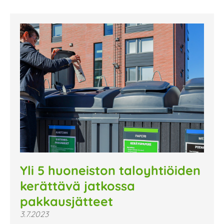
Yli 5 huoneiston taloyhtiöiden
kerättävä jatkossa
pakkausjätteet
3.7.2023