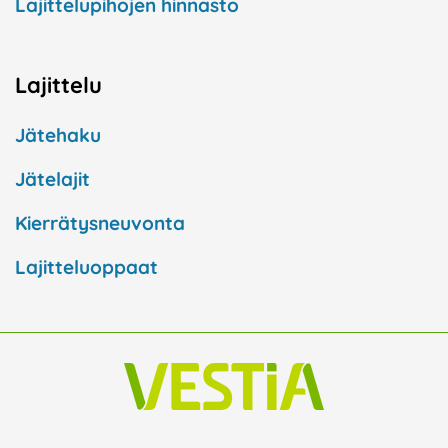
Lajittelupihojen hinnasto
Lajittelu
Jätehaku
Jätelajit
Kierrätysneuvonta
Lajitteluoppaat
F
I
L