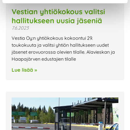
Vestian yhtiökokous valitsi
hallitukseen uusia jäseniä
7.6.2023
Vestia Oy:n yhtiökokous kokoontui 29.
toukokuuta ja valitsi yhtiön hallitukseen uudet
jäsenet erovuorossa olevien tilalle. Alavieskan ja
Haapajärven edustajien tilalle
Lue lisää »