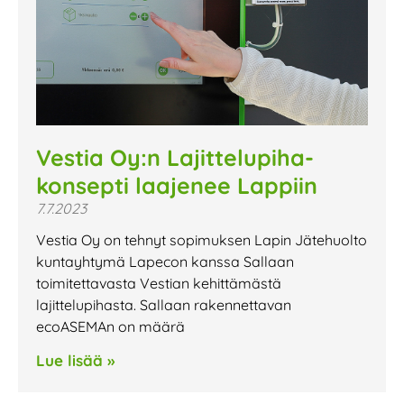
Vestia Oy:n Lajittelupiha-
konsepti laajenee Lappiin
7.7.2023
Vestia Oy on tehnyt sopimuksen Lapin Jätehuolto
kuntayhtymä Lapecon kanssa Sallaan
toimitettavasta Vestian kehittämästä
lajittelupihasta. Sallaan rakennettavan
ecoASEMAn on määrä
Lue lisää »