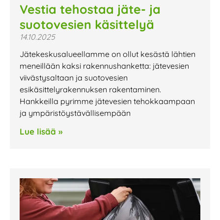
Vestia tehostaa jäte- ja
suotovesien käsittelyä
14.10.2025
Jätekeskusalueellamme on ollut kesästä lähtien
meneillään kaksi rakennushanketta: jätevesien
viivästysaltaan ja suotovesien
esikäsittelyrakennuksen rakentaminen.
Hankkeilla pyrimme jätevesien tehokkaampaan
ja ympäristöystävällisempään
Lue lisää »