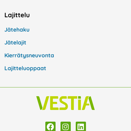
Lajittelu
Jätehaku
Jätelajit
Kierrätysneuvonta
Lajitteluoppaat
F
I
L
a
n
i