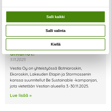
Salli kaikki
Salli valinta
Be Sustainable- kampanja on
Kiellä
alkanut!
5.11.2025
Vestia Oy on yhteistyössä Botniaroskin,
Ekoroskin, Lakeuden Etapin ja Stormossenin
kanssa suunnitellut Be Sustainable -kampanjan,
jota vietetään Vestian alueella 3.-30.11.2025.
Lue lisää »