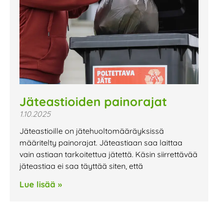
Jäteastioiden painorajat
1.10.2025
Jäteastioille on jätehuoltomääräyksissä
määritelty painorajat. Jäteastiaan saa laittaa
vain astiaan tarkoitettua jätettä. Käsin siirrettävää
jäteastiaa ei saa täyttää siten, että
Lue lisää »