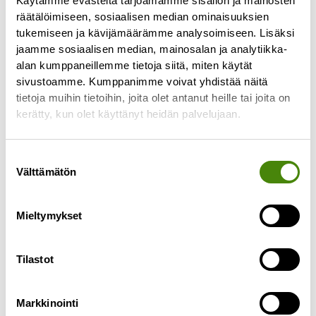
Käytämme evästeitä tarjoamamme sisällön ja mainosten
pakkausjätteiden
räätälöimiseen, sosiaalisen median ominaisuuksien
tuottajavastuukorvaukset
tukemiseen ja kävijämäärämme analysoimiseen. Lisäksi
jaamme sosiaalisen median, mainosalan ja analytiikka-
21.11.2025
alan kumppaneillemme tietoja siitä, miten käytät
Pakkausjätteiden tuottajavastuujärjestelmän
sivustoamme. Kumppanimme voivat yhdistää näitä
mukaisia korvauksia vuosilta 2023 ja 2024 tullaan
tietoja muihin tietoihin, joita olet antanut heille tai joita on
hyvittämään taloyhtiöille alennuksina
kerätty, kun olet käyttänyt heidän palvelujaan.
kiinteistökeräilyn jätelaskuilla marras–
joulukuussa 2025. Mitä tämä tarkoittaa? Milloin
Suostumuksen
Lue lisää »
Välttämätön
valinta
Mieltymykset
Tilastot
Markkinointi