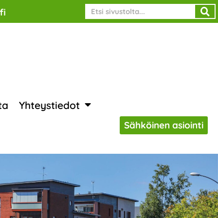
Search
fi
ta
Yhteystiedot
Sähköinen asiointi