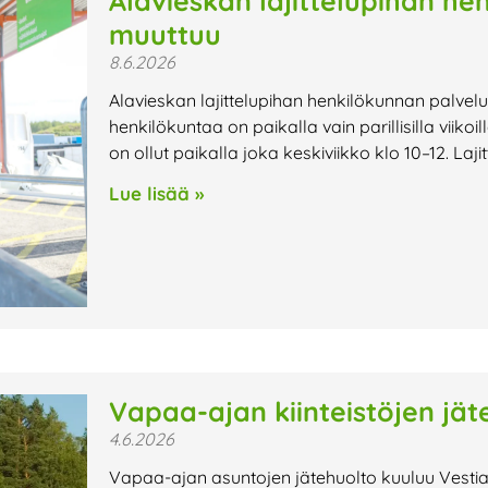
Alavieskan lajittelupihan he
muuttuu
8.6.2026
Alavieskan lajittelupihan henkilökunnan palvel
henkilökuntaa on paikalla vain parillisilla viiko
on ollut paikalla joka keskiviikko klo 10–12. Laji
Lue lisää »
Vapaa-ajan kiinteistöjen jät
4.6.2026
Vapaa-ajan asuntojen jätehuolto kuuluu Vestia