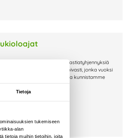
ukioloajat
o 25, 15.–21.6.2026) osuvia jäteastiatyhjennyksiä
. Tyhjennyksiä tehdään ennakoivasti, jonka vuoksi
aalia aikataulua aiemmin. Osassa kunnistamme
n
Tietoja
 ominaisuuksien tukemiseen
tiikka-alan
ietoja muihin tietoihin, joita