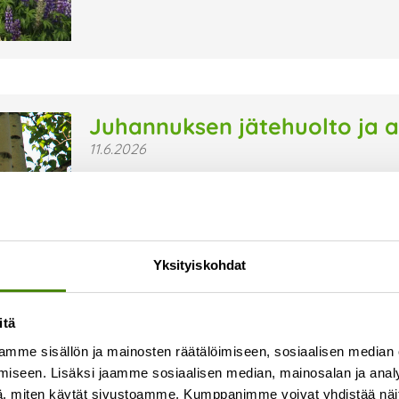
Juhannuksen jätehuolto ja a
11.6.2026
Jäteastioiden tyhjennykset Juhannusviikolle (vk
tehdään normaalista poikkeavalla aikataululla
jäteastiat voidaan tyhjentää 1–2 päivää norm
juhannusviikon jäteastiatyhjennykset aloitetaa
Yksityiskohdat
Lue lisää »
itä
mme sisällön ja mainosten räätälöimiseen, sosiaalisen median
iseen. Lisäksi jaamme sosiaalisen median, mainosalan ja analy
, miten käytät sivustoamme. Kumppanimme voivat yhdistää näitä t