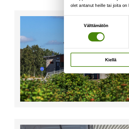
olet antanut heille tai joita o
Suostumuksen
Välttämätön
valinta
Kiellä