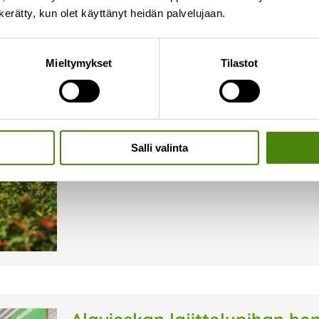
n kerätty, kun olet käyttänyt heidän palvelujaan.
Vestian hallituksen uusi ko
Mieltymykset
Tilastot
9.6.2026
Vestia Oy:n yhtiökokous kokoontui yhtiöjärjesty
erovuoroisten tilalle. Erovuorossa hallituksest
Ylivieskan edustajat. Kannuksen ja Siikalatvan
Salli valinta
Lue lisää »