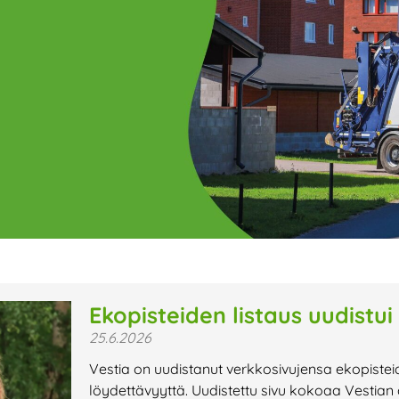
ge
Page
Page
Page
Page
Page
Page
Page
Page
Page
Page
Page
P
Ekopisteiden listaus uudistui
25.6.2026
t uutiset,
Vestia on uudistanut verkkosivujensa ekopistei
a lähiaikojen
löydettävyyttä. Uudistettu sivu kokoaa Vestia