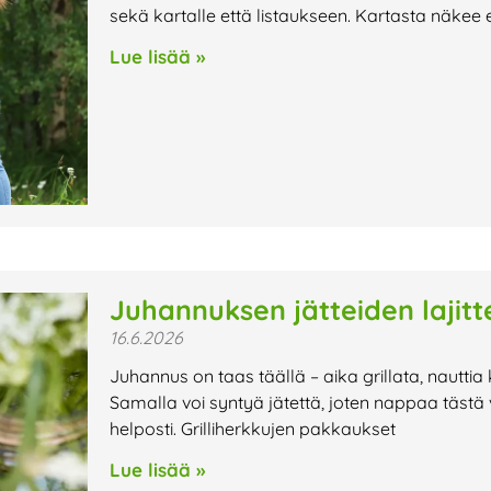
sekä kartalle että listaukseen. Kartasta näkee ek
Lue lisää »
Juhannuksen jätteiden lajitt
16.6.2026
Juhannus on taas täällä – aika grillata, nauttia
Samalla voi syntyä jätettä, joten nappaa tästä vin
helposti. Grilliherkkujen pakkaukset
Lue lisää »