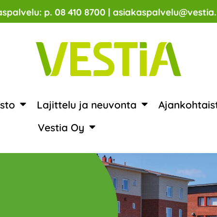
spalvelu: p. 08 410 8700 | asiakaspalvelu@vestia.
sto
Lajittelu ja neuvonta
Ajankohtais
Vestia Oy