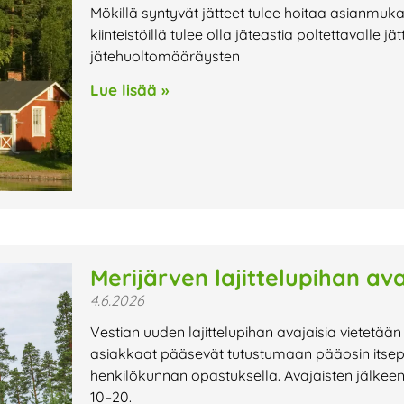
Mökillä syntyvät jätteet tulee hoitaa asianmu
kiinteistöillä tulee olla jäteastia poltettavalle j
jätehuoltomääräysten
Lue lisää »
Merijärven lajittelupihan ava
4.6.2026
Vestian uuden lajittelupihan avajaisia vietetään
asiakkaat pääsevät tutustumaan pääosin itsepal
henkilökunnan opastuksella. Avajaisten jälkeen 
10–20.