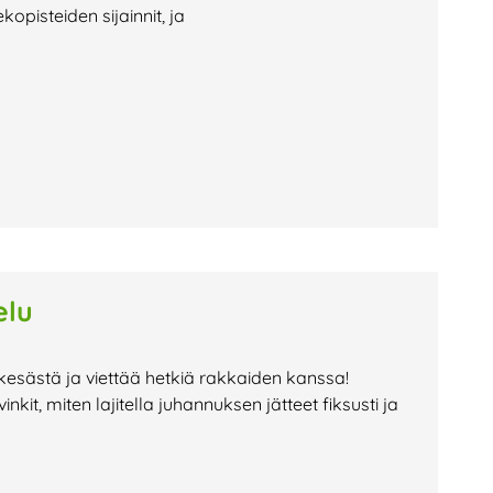
opisteiden sijainnit, ja
elu
 kesästä ja viettää hetkiä rakkaiden kanssa!
kit, miten lajitella juhannuksen jätteet fiksusti ja