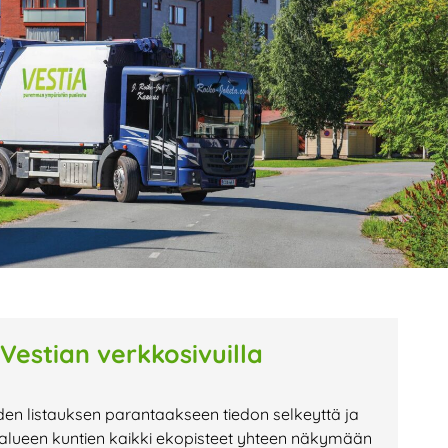
age
Page
Page
 Vestian verkkosivuilla
den listauksen parantaakseen tiedon selkeyttä ja
n alueen kuntien kaikki ekopisteet yhteen näkymään