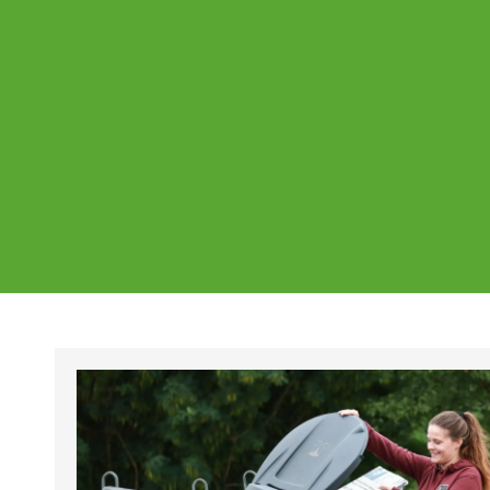
Ajankohtaista
Page
Page
Pa
Tältä sivulta löydät Vestian ajankohtaise
mahdolliset poikkeukset aukioloajoissa j