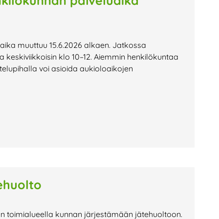
nkilökunnan palveluaika
uaika muuttuu 15.6.2026 alkaen. Jatkossa
illa keskiviikkoisin klo 10–12. Aiemmin henkilökuntaa
ttelupihalla voi asioida aukioloaikojen
ehuolto
n toimialueella kunnan järjestämään jätehuoltoon.