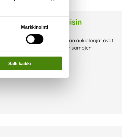
 lokakuussa lauantaisin
Markkinointi
n myös lauantaisin. Lajittelupihan aukioloajat ovat
-13 Vaihtorille pääsee asioimaan samojen
vaaka-asema on lauantaisin
Salli kaikki