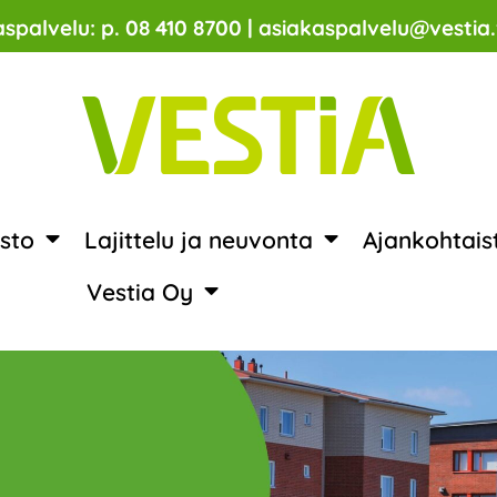
spalvelu: p. 08 410 8700 | asiakaspalvelu@vestia.
sto
Lajittelu ja neuvonta
Ajankohtais
Vestia Oy