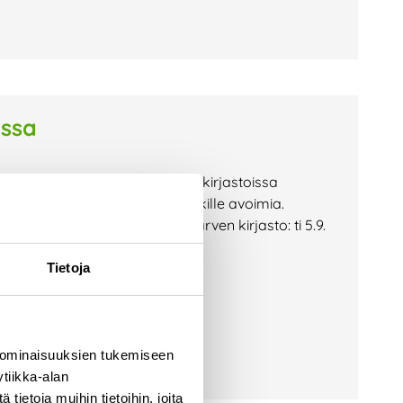
issa
yn aikana omistajakuntiemme kirjastoissa
uudet ovat maksuttomia ja kaikille avoimia.
rjasto: ke 30.8. klo 18 Pyhäjärven kirjasto: ti 5.9.
Tietoja
 ominaisuuksien tukemiseen
tiikka-alan
ietoja muihin tietoihin, joita