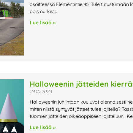
osoitteessa Elementintie 45. Tule tutustumaan l
pois nurkista!
Lue lisää »
Halloweenin jätteiden kierrä
24.10.2023
Halloweenin juhlintaan kuuluvat olennaisesti h
miten niistä syntyvät jätteet tulee lajitella?
tuomien jätteiden oikeaoppiseen lajitteluun. K
Lue lisää »