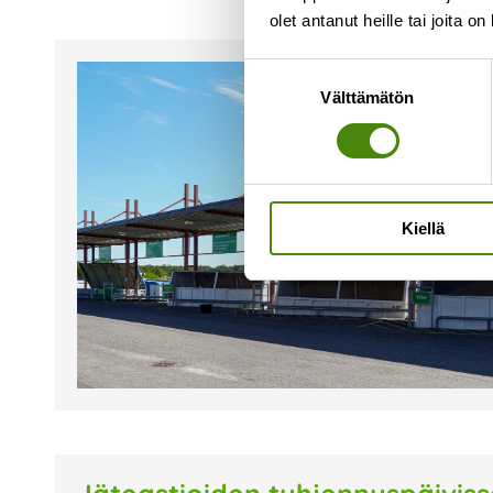
olet antanut heille tai joita o
Suostumuksen
Välttämätön
valinta
Kiellä