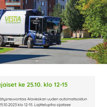
age
Page
Page
aiset ke 25.10. klo 12-15
rätysneuvontaa Alavieskan uuden automatisoidun
5.10.2023 klo 12-15. Lajittelupiha sijaitsee