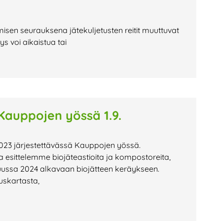
misen seurauksena jätekuljetusten reitit muuttuvat
 voi aikaistua tai
auppojen yössä 1.9.
023 järjestettävässä Kauppojen yössä.
esittelemme biojäteastioita ja kompostoreita,
uussa 2024 alkavaan biojätteen keräykseen.
uskartasta,