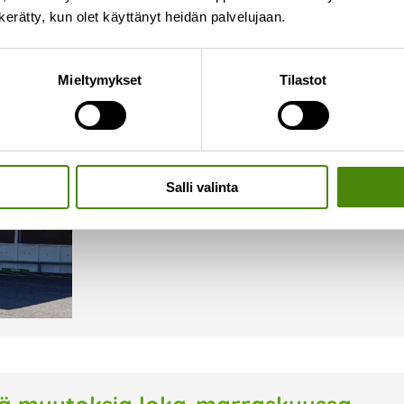
n kerätty, kun olet käyttänyt heidän palvelujaan.
Ylivieskan lajittelupiha auki
Mieltymykset
Tilastot
6.10.2023
Ylivieskan lajittelupiha on avoinna lokakuun aja
lokakuussa seuraavat: ma-pe klo 8-17 la klo 8
aukioloaikojen mukaisesti. Raskaan kaluston 
Salli valinta
Lue lisää »