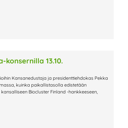
-konsernilla 13.10.
atioihin Kansanedustaja ja presidenttiehdokas Pekka
tumassa, kuinka paikallistasolla edistetään
ttyi kansalliseen Biocluster Finland -hankkeeseen,