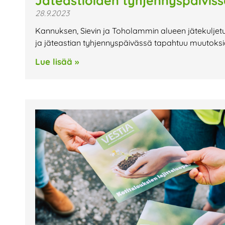
Jäteastioiden tyhjennyspäivis
28.9.2023
Kannuksen, Sievin ja Toholammin alueen jätekuljetus
ja jäteastian tyhjennyspäivässä tapahtuu muutoksia
Lue lisää »