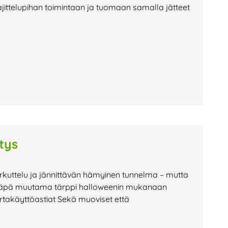
ajittelupihan toimintaan ja tuomaan samalla jätteet
tys
erkuttelu ja jännittävän hämyinen tunnelma – mutta
 Tässäpä muutama tärppi halloweenin mukanaan
ertakäyttöastiat Sekä muoviset että