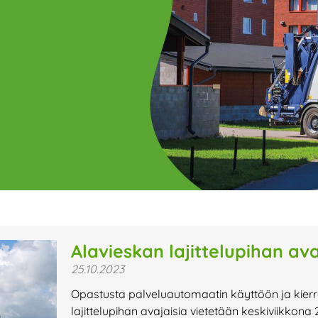
ge
Page
Page
Page
Page
Page
Page
Page
Page
Page
Page
Page
P
Alavieskan lajittelupihan avaj
25.10.2023
t uutiset,
Opastusta palveluautomaatin käyttöön ja kier
a lähiaikojen
lajittelupihan avajaisia vietetään keskiviikkona 2