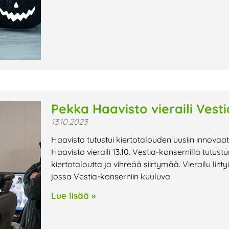
Pekka Haavisto vieraili Vestia
13.10.2023
Haavisto tutustui kiertotalouden uusiin innova
Haavisto vieraili 13.10. Vestia-konsernilla tutus
kiertotaloutta ja vihreää siirtymää. Vierailu lii
jossa Vestia-konserniin kuuluva
Lue lisää »