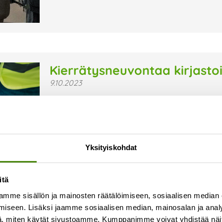
Kierrätysneuvontaa kirjasto
9.10.2023
Kierrätysneuvojamme Suvi Kontio kiertää syks
pitämässä kierrätysneuvontatilaisuuksia. Tilais
Tervetuloa! Aikataulu ja paikkakunnat Pyhäjoen ki
Lue lisää »
Yksityiskohdat
itä
mme sisällön ja mainosten räätälöimiseen, sosiaalisen median
iseen. Lisäksi jaamme sosiaalisen median, mainosalan ja analy
, miten käytät sivustoamme. Kumppanimme voivat yhdistää näitä t