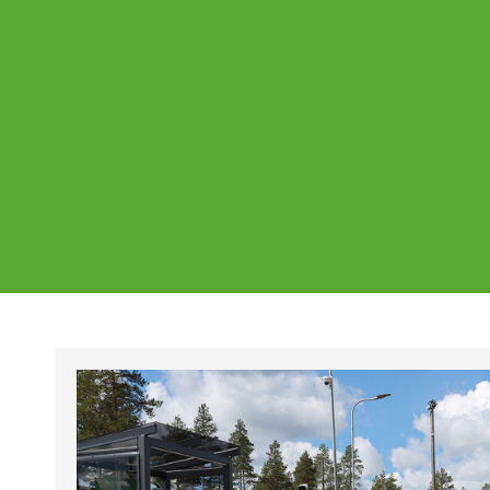
Ajankohtaista
Page
Page
Pa
Tältä sivulta löydät Vestian ajankohtaise
mahdolliset poikkeukset aukioloajoissa j