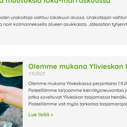
sä muutoksia loka-marraskuussa
ten urakoitsija vaihtuu lokakuun alussa. Urakoitsijan vaihtu
 noin kolmanneksella alueen asukkaista. Jäteastian tyhjennys
Olemme mukana Ylivieskan K
1.9.2023
Olemme mukana Ylivieskassa perjantaina 1.9.2
Pisteellämme tarjoamme kierrätysneuvontaa ja 
jotka soveltuvat Ylivieskan taajamassa heinäk
Pisteellämme voit myös tarkistaa taajamaraja
Lue lisää »