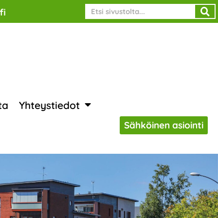
Search
fi
ta
Yhteystiedot
Sähköinen asiointi