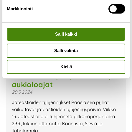
Markkinointi
Salli kaikki
Salli valinta
Kiellä
Pääsiäisen ajan jätehuolto ja
aukioloajat
20.3.2024
Jäteastioiden tyhjennykset Pääsiäisen pyhät
vaikuttavat jäteastioiden tyhjennyspäiviin. Viikko
13: Jäteastioita ei tyhjennetä pitkänäperjantaina
29.3., lukuun ottamatta Kannusta, Sieviä ja
Toholampia,