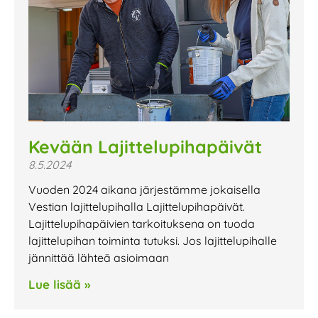
Kevään Lajittelupihapäivät
8.5.2024
Vuoden 2024 aikana järjestämme jokaisella
Vestian lajittelupihalla Lajittelupihapäivät.
Lajittelupihapäivien tarkoituksena on tuoda
lajittelupihan toiminta tutuksi. Jos lajittelupihalle
jännittää lähteä asioimaan
Lue lisää »