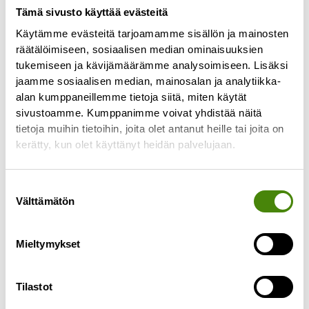
Tämä sivusto käyttää evästeitä
Käytämme evästeitä tarjoamamme sisällön ja mainosten
Jätekeskukselta tulevan
räätälöimiseen, sosiaalisen median ominaisuuksien
veden määrää rajoitettiin
tukemiseen ja kävijämäärämme analysoimiseen. Lisäksi
viemäriverkkoon
jaamme sosiaalisen median, mainosalan ja analytiikka-
alan kumppaneillemme tietoja siitä, miten käytät
16.4.2024
sivustoamme. Kumppanimme voivat yhdistää näitä
Ylivieskan kaupungilta tuli Vestialle pyyntö
tietoja muihin tietoihin, joita olet antanut heille tai joita on
perjantaina 12.4. rajoittaa jätekeskukselta
kerätty, kun olet käyttänyt heidän palvelujaan.
viemäriin lähtevän veden määrää johtuen tulvien
ja sulamisvesien aiheuttamasta viemäriverkoston
Suostumuksen
ylikuormittumisesta.
Välttämätön
valinta
Lue lisää »
Mieltymykset
Tilastot