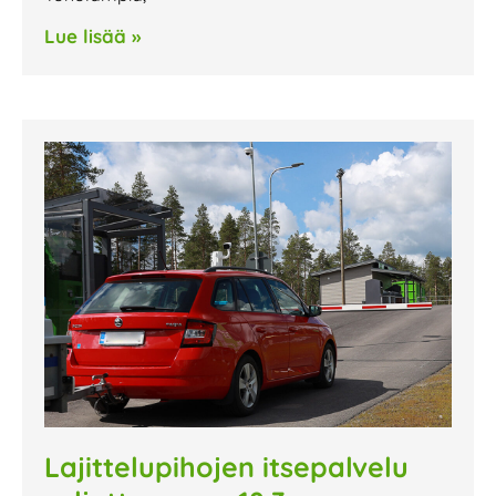
Lue lisää »
Lajittelupihojen itsepalvelu