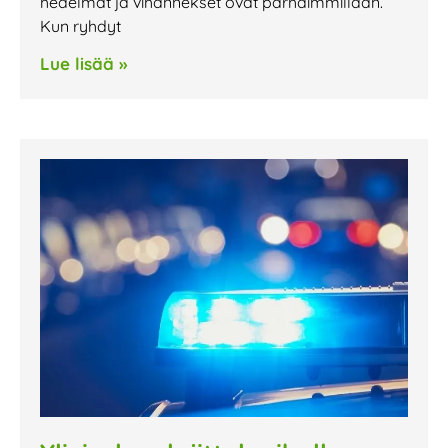
hedelmät ja vihannekset ovat parhaimmillaan.
Kun ryhdyt
Lue lisää »