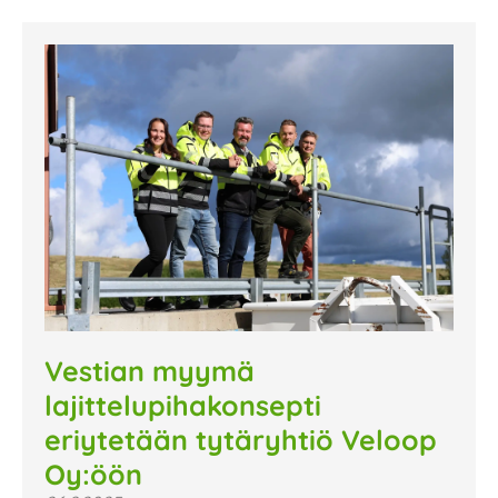
Vestian myymä
lajittelupihakonsepti
eriytetään tytäryhtiö Veloop
Oy:öön