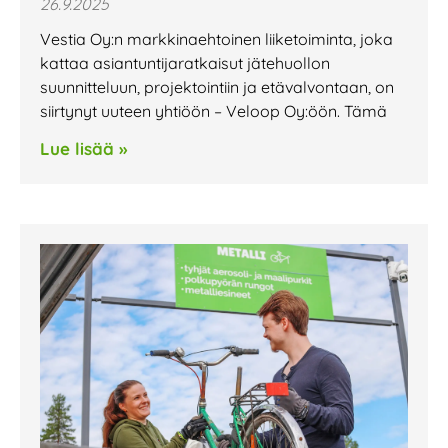
26.9.2025
Vestia Oy:n markkinaehtoinen liiketoiminta, joka
kattaa asiantuntija­ratkaisut jätehuollon
suunnitteluun, projektointiin ja etävalvontaan, on
siirtynyt uuteen yhtiöön – Veloop Oy:öön. Tämä
Lue lisää »