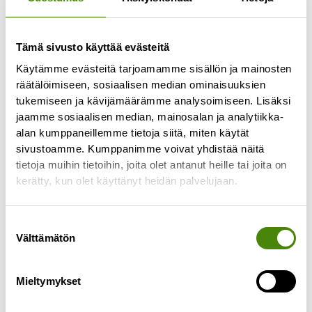
Tämä sivusto käyttää evästeitä
Käytämme evästeitä tarjoamamme sisällön ja mainosten
räätälöimiseen, sosiaalisen median ominaisuuksien
tukemiseen ja kävijämäärämme analysoimiseen. Lisäksi
jaamme sosiaalisen median, mainosalan ja analytiikka-
alan kumppaneillemme tietoja siitä, miten käytät
Kuolinpesän tyhjentäminen
sivustoamme. Kumppanimme voivat yhdistää näitä
4.9.2025
tietoja muihin tietoihin, joita olet antanut heille tai joita on
Kuolinpesän tyhjentäminen ja tavaroiden
kerätty, kun olet käyttänyt heidän palvelujaan.
läpikäyminen voi olla raskas ja hidas prosessi.
Tässä muutama vaihtoehto tilanteeseen, kun
Suostumuksen
perikunta tyhjentää kuolinpesän. Tavaroiden
Välttämätön
valinta
Lue lisää »
Mieltymykset