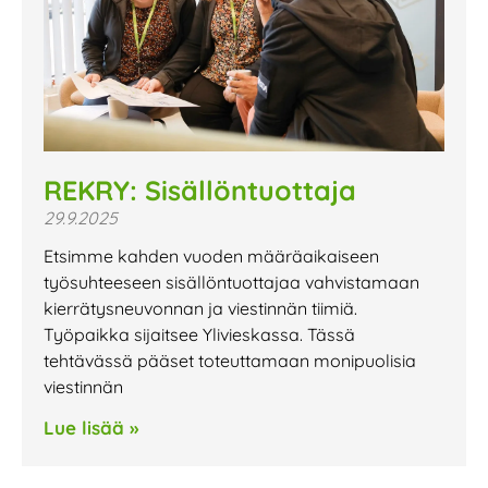
REKRY: Sisällöntuottaja
29.9.2025
Etsimme kahden vuoden määräaikaiseen
työsuhteeseen sisällöntuottajaa vahvistamaan
kierrätysneuvonnan ja viestinnän tiimiä.
Työpaikka sijaitsee Ylivieskassa. Tässä
tehtävässä pääset toteuttamaan monipuolisia
viestinnän
Lue lisää »