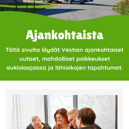
Ajankohtaista
Tältä sivulta löydät Vestian ajankohtaiset
uutiset, mahdolliset poikkeukset
aukioloajoissa ja lähiaikojen tapahtumat.
Page
Page
Page
Page
Page
Page
Page
Page
Page
Page
Page
Page
Page
Page
Page
Page
Pa