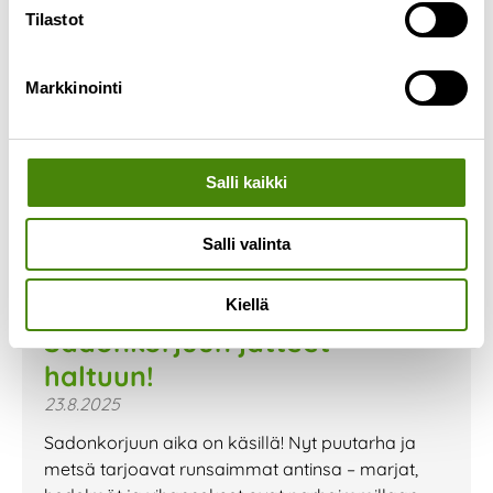
Tilastot
Markkinointi
Salli kaikki
Salli valinta
Kiellä
Sadonkorjuun jätteet
haltuun!
23.8.2025
Sadonkorjuun aika on käsillä! Nyt puutarha ja
metsä tarjoavat runsaimmat antinsa – marjat,