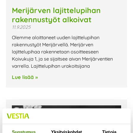
Merijärven lajittelupihan
rakennustyöt alkoivat
11.9.2025
Olemme aloittaneet uuden lajittelupihan
rakennustyöt Merijärvellä. Merijärven
lajittelupihaa rakennetaan osoitteeseen
Koivukuja 1, ja se sijaitsee aivan Merijärventien
varrella. Lajittelupihan urakoitsijana
Lue lisää »
Suostumus
Yksityiskohdat
Tietoja