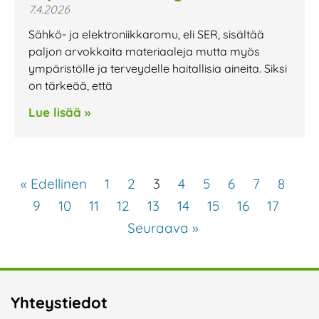
7.4.2026
Sähkö- ja elektroniikkaromu, eli SER, sisältää
paljon arvokkaita materiaaleja mutta myös
ympäristölle ja terveydelle haitallisia aineita. Siksi
on tärkeää, että
Lue lisää »
« Edellinen
1
2
3
4
5
6
7
8
9
10
11
12
13
14
15
16
17
Seuraava »
Yhteystiedot