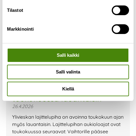
Tilastot
Markkinointi
Salli kaikki
Salli valinta
Ylivieskan lajittelupiha auki
Kiellä
toukokuussa lauantaisin
26.4.2026
Ylivieskan lajittelupiha on avoinna toukokuun ajan
myös lauantaisin. Lajittelupihan aukioloajat ovat
toukokuussa seuraavat: Vaihtorille pääsee