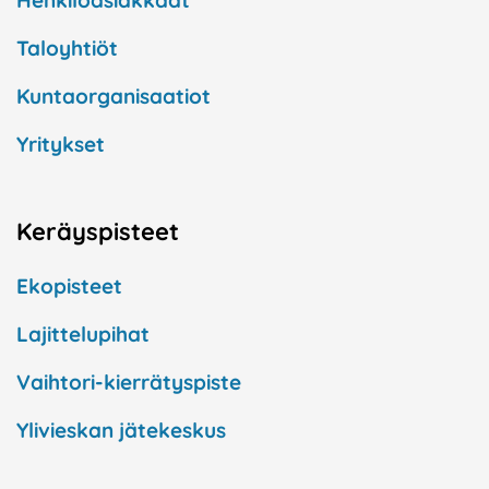
Henkilöasiakkaat
Taloyhtiöt
Kuntaorganisaatiot
Yritykset
Keräyspisteet
Ekopisteet
Lajittelupihat
Vaihtori-kierrätyspiste
Ylivieskan jätekeskus