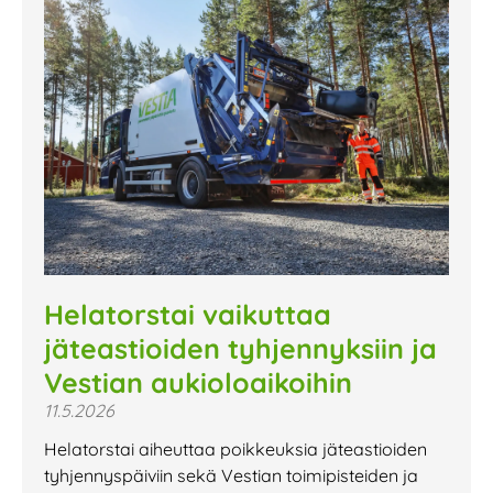
Helatorstai vaikuttaa
jäteastioiden tyhjennyksiin ja
Vestian aukioloaikoihin
11.5.2026
Helatorstai aiheuttaa poikkeuksia jäteastioiden
tyhjennyspäiviin sekä Vestian toimipisteiden ja