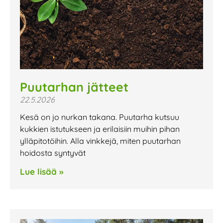
Puutarhan jätteet
22.5.2026
Kesä on jo nurkan takana. Puutarha kutsuu
kukkien istutukseen ja erilaisiin muihin pihan
ylläpitotöihin. Alla vinkkejä, miten puutarhan
hoidosta syntyvät
Lue lisää »