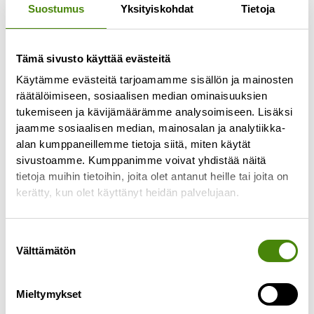
Suostumus
Yksityiskohdat
Tietoja
Tämä sivusto käyttää evästeitä
Jäteastioiden
Käytämme evästeitä tarjoamamme sisällön ja mainosten
tyhjennyspäivissä muutoksia
räätälöimiseen, sosiaalisen median ominaisuuksien
toukokuussa
tukemiseen ja kävijämäärämme analysoimiseen. Lisäksi
jaamme sosiaalisen median, mainosalan ja analytiikka-
27.4.2026
alan kumppaneillemme tietoja siitä, miten käytät
Alavieskan, Himangan, Kalajoen, Merijärven,
sivustoamme. Kumppanimme voivat yhdistää näitä
Pyhäjoen ja Oulaisten alueen jätekuljetusten
tietoja muihin tietoihin, joita olet antanut heille tai joita on
urakoitsija vaihtuu toukokuun 2026 alussa.
kerätty, kun olet käyttänyt heidän palvelujaan.
Urakoitsijan vaihtumisen seurauksena
jätekuljetusten reitit muuttuvat
Suostumuksen
Lue lisää »
Välttämätön
valinta
Mieltymykset