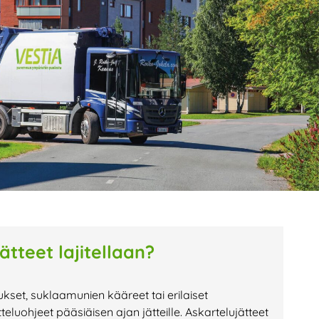
age
Page
Page
ätteet lajitellaan?
kset, suklaamunien kääreet tai erilaiset
teluohjeet pääsiäisen ajan jätteille. Askartelujätteet