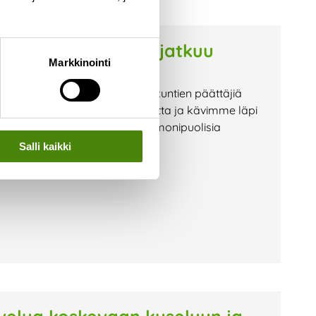
on vaihtoehdoista jatkuu
Markkinointi
ian hallituksen sekä omistajakuntien päättäjiä
e Raahen tämänhetkistä tilannetta ja kävimme läpi
miseksi. Tilaisuudessa kuultiin monipuolisia
Salli kaikki