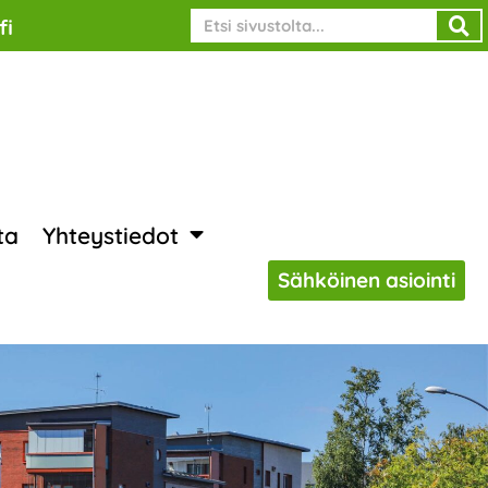
Search
fi
ta
Yhteystiedot
Sähköinen asiointi