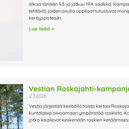
alkaa tänään 9.3. ja jatkuu 19.4. saakka. Kamp
tehtäviä, joiden avulla oppilaat tutustuvat monipu
keräyspisteisiin.
Lue lisää »
Vestian Roskajahti-kampanj
2.3.2026
Vestia järjestää keväällä toista kertaa Roskaj
kuntalaisia siivoamaan ympäristöä roskista. 
jotka kisailevat keskenään roskien keräämises