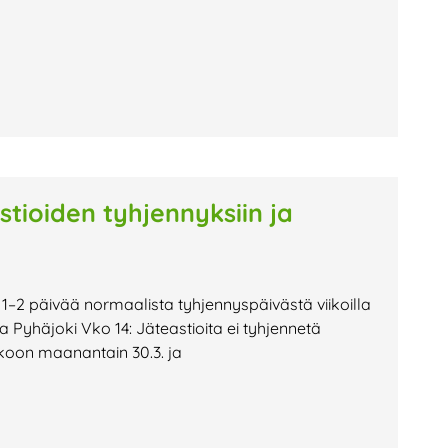
stioiden tyhjennyksiin ja
 1–2 päivää normaalista tyhjennyspäivästä viikoilla
 ja Pyhäjoki Vko 14: Jäteastioita ei tyhjennetä
kkoon maanantain 30.3. ja