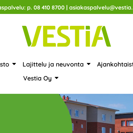
spalvelu: p. 08 410 8700 | asiakaspalvelu@vestia.
sto
Lajittelu ja neuvonta
Ajankohtais
Vestia Oy