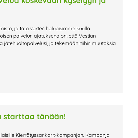
lvelua koskevaan kyselyyn ja
mista, ja tätä varten haluaisimme kuulla
öisen palvelun ajatuksena on, että Vestian
 jätehuoltopalvelusi, ja tekemään niihin muutoksia
 starttaa tänään!
kalaisille Kierrätyssankarit-kampanjan. Kampanja