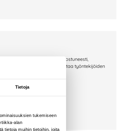
invoiva ihminen tekee työnsä innostuneesti,
 meille on ollut luontevaa panostaa työntekijöiden
Tietoja
 ominaisuuksien tukemiseen
tiikka-alan
ietoja muihin tietoihin, joita