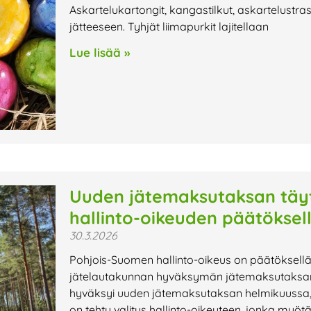
Askartelukartongit, kangastilkut, askartelustrass
jätteeseen. Tyhjät liimapurkit lajitellaan
Lue lisää »
Uuden jätemaksutaksan täy
hallinto-oikeuden päätöksel
30.3.2026
Pohjois-Suomen hallinto-oikeus on päätöksellä
jätelautakunnan hyväksymän jätemaksutaksan 
hyväksyi uuden jätemaksutaksan helmikuussa, 
on tehty valitus hallinto-oikeuteen, jonka myöt