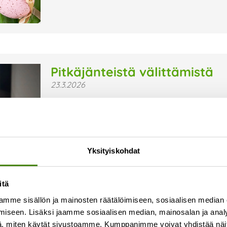
Pitkäjänteistä välittämistä
23.3.2026
Vestialla on jo pitkään uskottu siihen, että hyv
motivoituneesti ja rohkeasti uutta luoden. Siksi
hyvinvointiin – ei vain projektiluonteisesti, vaan
Lue lisää »
Yksityiskohdat
itä
mme sisällön ja mainosten räätälöimiseen, sosiaalisen median
iseen. Lisäksi jaamme sosiaalisen median, mainosalan ja analy
, miten käytät sivustoamme. Kumppanimme voivat yhdistää näitä t