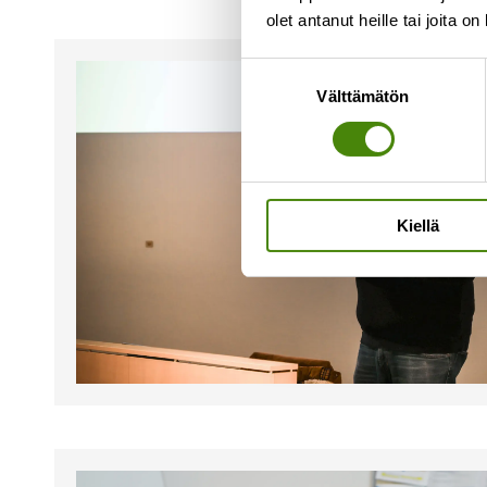
olet antanut heille tai joita o
Suostumuksen
Välttämätön
valinta
Kiellä