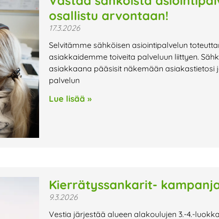
Vastaa sähköistä asiointipa
osallistu arvontaan!
17.3.2026
Selvitämme sähköisen asiointipalvelun toteutta
asiakkaidemme toiveita palveluun liittyen. Sähk
asiakkaana pääsisit näkemään asiakastietosi ja
palvelun
Lue lisää »
Kierrätyssankarit- kampanja
9.3.2026
Vestia järjestää alueen alakoulujen 3.-4.-luok