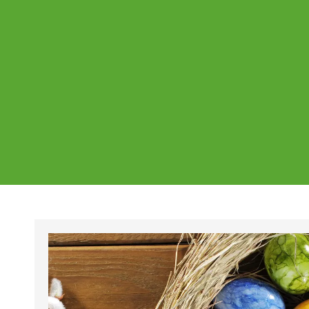
Ajankohtaista
Page
Page
Pa
Tältä sivulta löydät Vestian ajankohtaise
mahdolliset poikkeukset aukioloajoissa j