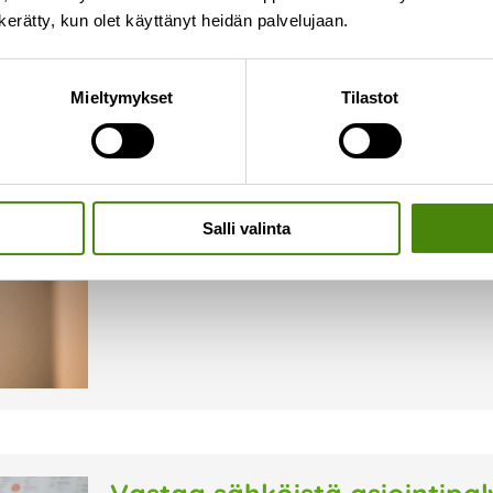
n kerätty, kun olet käyttänyt heidän palvelujaan.
Keskustelu Raahen jätehuoll
Mieltymykset
Tilastot
18.3.2026
Viime viikolla kokosimme jätelautakunnan, Vest
yhteiseen tiedotustilaisuuteen, jossa avasimm
vaihtoehtoja jätehuollon tulevaisuuden järjestä
puheenvuoroja, kysymyksiä ja näkökulmia
Salli valinta
Lue lisää »