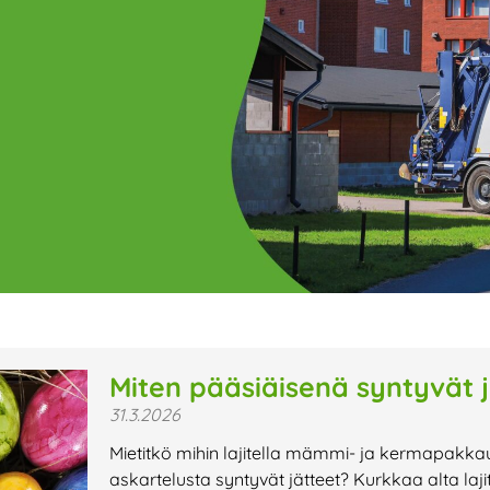
ge
Page
Page
Page
Page
Page
Page
Page
Page
Page
Page
Page
P
Miten pääsiäisenä syntyvät j
31.3.2026
t uutiset,
Mietitkö mihin lajitella mämmi- ja kermapakkau
a lähiaikojen
askartelusta syntyvät jätteet? Kurkkaa alta lajit