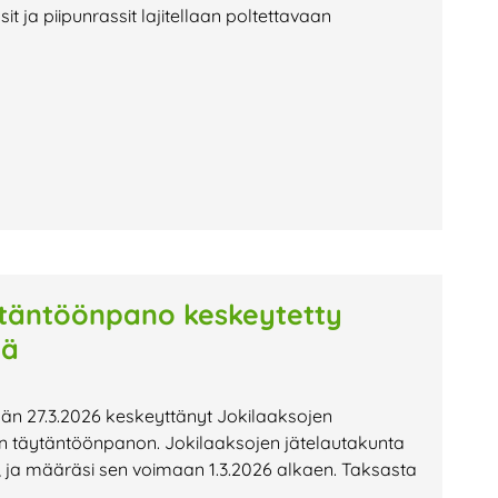
it ja piipunrassit lajitellaan poltettavaan
täntöönpano keskeytetty
lä
än 27.3.2026 keskeyttänyt Jokilaaksojen
täytäntöönpanon. Jokilaaksojen jätelautakunta
ja määräsi sen voimaan 1.3.2026 alkaen. Taksasta
ä