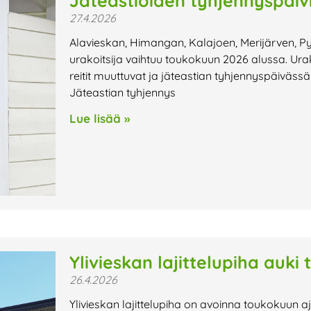
Jäteastioiden tyhjennyspäi
27.4.2026
Alavieskan, Himangan, Kalajoen, Merijärven, Py
urakoitsija vaihtuu toukokuun 2026 alussa. Ura
reitit muuttuvat ja jäteastian tyhjennyspäiväs
Jäteastian tyhjennys
Lue lisää »
Ylivieskan lajittelupiha auki
26.4.2026
Ylivieskan lajittelupiha on avoinna toukokuun a