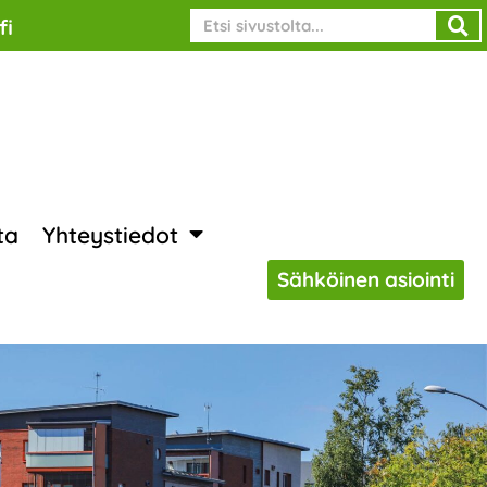
Search
fi
ta
Yhteystiedot
Sähköinen asiointi