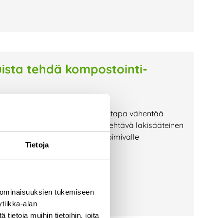
ista tehdä kompostointi-
n hyvä ja ympäristöystävällinen tapa vähentää
nteistöllä, on siitä kuitenkin tehtävä lakisääteinen
iranomaiselle eli alueellamme toimivalle
Tietoja
lisuus
 ominaisuuksien tukemiseen
tiikka-alan
ietoja muihin tietoihin, joita