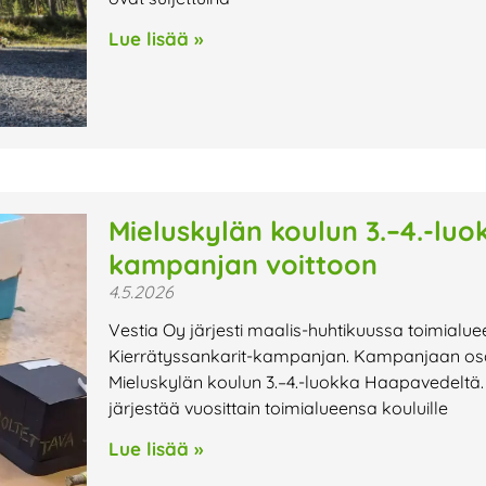
Lue lisää »
Mieluskylän koulun 3.–4.-luo
kampanjan voittoon
4.5.2026
Vestia Oy järjesti maalis-huhtikuussa toimialuee
Kierrätyssankarit-kampanjan. Kampanjaan osalli
Mieluskylän koulun 3.–4.-luokka Haapavedeltä
järjestää vuosittain toimialueensa kouluille
Lue lisää »