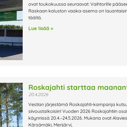
ovat toukokuussa seuraavat: Vaihtorille pääse
Raskaan kaluston vaaka-asema on lauantaisin su
täältä.
Lue lisää »
Roskajahti starttaa maanant
20.4.2026
Vestian järjestämä Roskajahti-kampanja kutsu
siivoustalkoisiin! Vuoden 2026 Roskajahtiin os
käynnissä 20.4.–24.5.2026. Mukana ovat Alavies
Kärsämäki, Merijärvi,