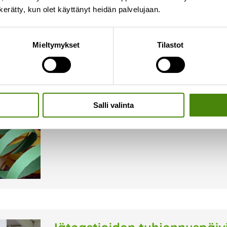
n kerätty, kun olet käyttänyt heidän palvelujaan.
Vapun jätteiden lajittelu
Mieltymykset
Tilastot
28.4.2026
Vappuun kuuluvat olennaisesti serpentiinit, ilma
jätteet tulee lajitella ja olisiko juhlia mahdol
muutama tärppi vapun mukanaan tuomien jätt
Salli valinta
Lue lisää »