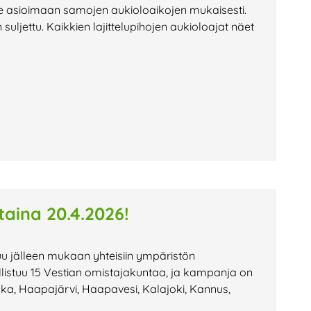
e asioimaan samojen aukioloaikojen mukaisesti.
ljettu. Kaikkien lajittelupihojen aukioloajat näet
aina 20.4.2026!
u jälleen mukaan yhteisiin ympäristön
allistuu 15 Vestian omistajakuntaa, ja kampanja on
ka, Haapajärvi, Haapavesi, Kalajoki, Kannus,