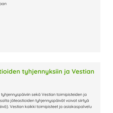
laan
tioiden tyhjennyksiin ja Vestian
 tyhjennyspäiviin sekä Vestian toimipisteiden ja
alta jäteastioiden tyhjennyspäivät voivat siirtyä
). Vestian kaikki toimipisteet ja asiakaspalvelu