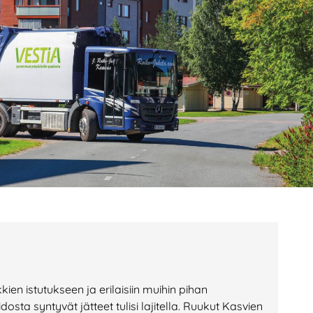
age
Page
Page
en istutukseen ja erilaisiin muihin pihan
dosta syntyvät jätteet tulisi lajitella. Ruukut Kasvien