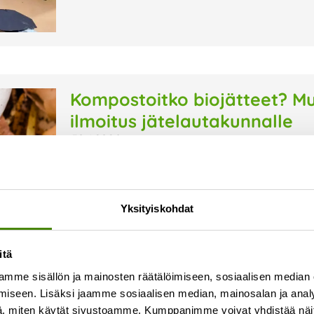
Kompostoitko biojätteet? Mu
ilmoitus jätelautakunnalle
30.4.2026
Keittiössä syntyvän biojätteen kompostointi o
jätteen määrää. Kun biojätteet kompostoidaan kii
kompostointi-ilmoitus alueelliselle jätehuoltov
Yksityiskohdat
Jokilaaksojen jätelautakunnalle. Ilmoitusvelvol
Lue lisää »
itä
mme sisällön ja mainosten räätälöimiseen, sosiaalisen median
iseen. Lisäksi jaamme sosiaalisen median, mainosalan ja analy
, miten käytät sivustoamme. Kumppanimme voivat yhdistää näitä t