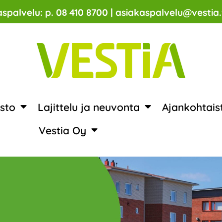
spalvelu: p. 08 410 8700 | asiakaspalvelu@vestia.
sto
Lajittelu ja neuvonta
Ajankohtais
Vestia Oy