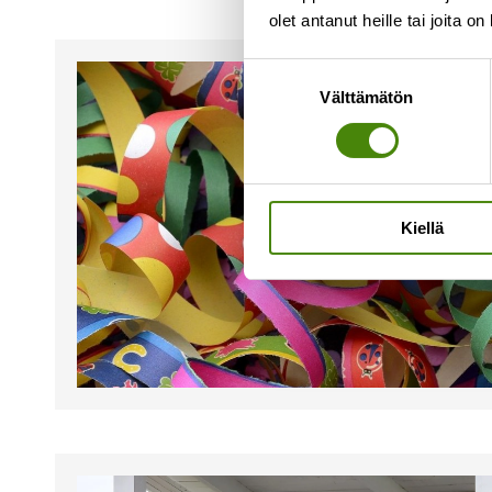
olet antanut heille tai joita o
Suostumuksen
Välttämätön
valinta
Kiellä