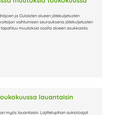
vissä muutoksia toukokuussa
häjoen ja Oulaisten alueen jätekuljetusten
koitsijan vaihtumisen seurauksena jätekuljetusten
sä tapahtuu muutoksia osalla alueen asukkaista.
 toukokuussa lauantaisin
jan myös lauantaisin. Lajittelupihan aukioloajat