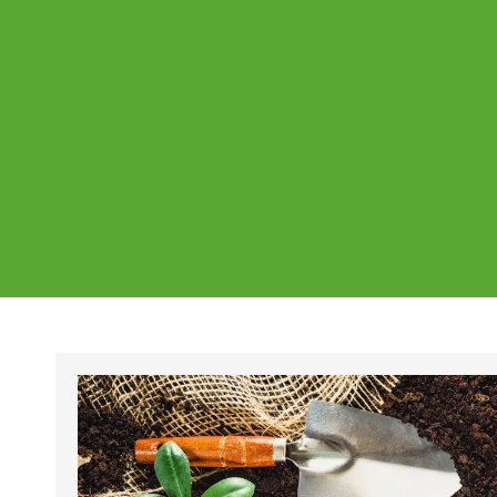
Ajankohtaista
Page
Page
Pa
Tältä sivulta löydät Vestian ajankohtaise
mahdolliset poikkeukset aukioloajoissa j