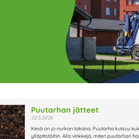
ge
Page
Page
Page
Page
Page
Page
Page
Page
Page
Page
Page
P
Puutarhan jätteet
22.5.2026
t uutiset,
Kesä on jo nurkan takana. Puutarha kutsuu kukki
a lähiaikojen
ylläpitotöihin. Alla vinkkejä, miten puutarhan hoi