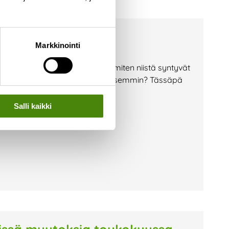
Markkinointi
pallot, sima ja munkit – mutta miten niistä syntyvät
lisuus järjestää ympäristöystävällisemmin? Tässäpä
eiden oikeaoppiseen
Salli kaikki