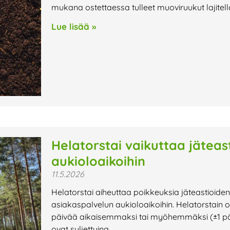
mukana ostettaessa tulleet muoviruukut lajitel
Lue lisää »
Helatorstai vaikuttaa jäteas
aukioloaikoihin
11.5.2026
Helatorstai aiheuttaa poikkeuksia jäteastioiden
asiakaspalvelun aukioloaikoihin. Helatorstain os
päivää aikaisemmaksi tai myöhemmäksi (±1 päivä
ovat suljettuina