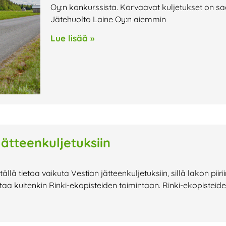
Oy:n konkurssista. Korvaavat kuljetukset on saa
Jätehuolto Laine Oy:n aiemmin
Lue lisää »
jätteenkuljetuksiin
llä tietoa vaikuta Vestian jätteenkuljetuksiin, sillä lakon piirii
taa kuitenkin Rinki-ekopisteiden toimintaan. Rinki-ekopisteid