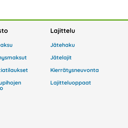
sto
Lajittelu
aksu
Jätehaku
nysmaksut
Jätelajit
iatilaukset
Kierrätysneuvonta
lupihojen
Lajitteluoppaat
to