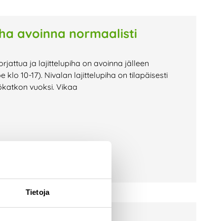
piha avoinna normaalisti
orjattua ja lajittelupiha on avoinna jälleen
o 10-17). Nivalan lajittelupiha on tilapäisesti
ökatkon vuoksi. Vikaa
Tietoja
issa