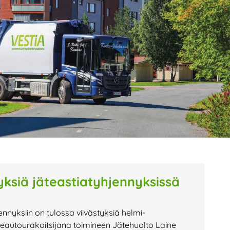
age
Page
Page
tyksiä jäteastiatyhjennyksissä
nyksiin on tulossa viivästyksiä helmi-
äteautourakoitsijana toimineen Jätehuolto Laine