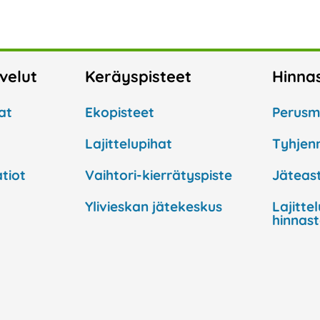
lvelut
Keräyspisteet
Hinna
at
Ekopisteet
Perusm
Lajittelupihat
Tyhjen
tiot
Vaihtori-kierrätyspiste
Jäteast
Ylivieskan jätekeskus
Lajitte
hinnas