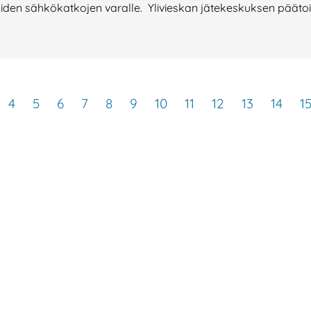
iden sähkökatkojen varalle. Ylivieskan jätekeskuksen päätoi
4
5
6
7
8
9
10
11
12
13
14
1