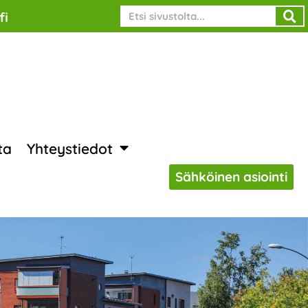
Search
fi
ta
Yhteystiedot
Sähköinen asiointi