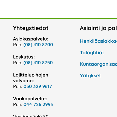
Yhteystiedot
Asiointi ja pa
Asiakaspalvelu:
Henkilöasiakka
Puh.
(08) 410 8700
Taloyhtiöt
Laskutus:
Puh.
(08) 410 8750
Kuntaorganisaa
Lajittelupihojen
Yritykset
valvomo:
Puh.
050 329 9617
Vaakapalvelut:
Puh.
044 726 2993
Vestianväylä 80