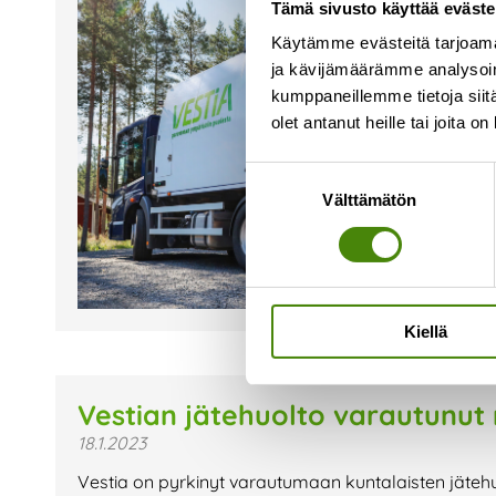
Tämä sivusto käyttää eväste
Käytämme evästeitä tarjoama
ja kävijämäärämme analysoim
kumppaneillemme tietoja siitä
olet antanut heille tai joita o
Suostumuksen
Välttämätön
valinta
Kiellä
Vestian jätehuolto varautunut 
18.1.2023
Vestia on pyrkinyt varautumaan kuntalaisten jäteh