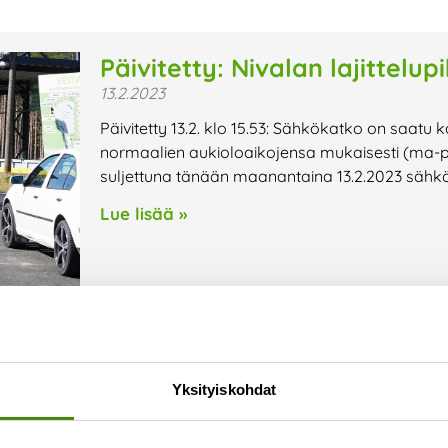
Päivitetty: Nivalan lajittelu
13.2.2023
Päivitetty 13.2. klo 15.53: Sähkökatko on saatu k
normaalien aukioloaikojensa mukaisesti (ma-pe kl
suljettuna tänään maanantaina 13.2.2023 sähk
Lue lisää »
Yksityiskohdat
Kierrätysneuvontaa kirjasto