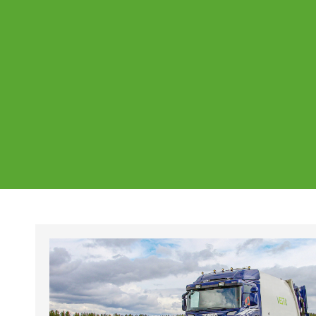
Ajankohtaista
Page
Page
Pa
Tältä sivulta löydät Vestian ajankohtaise
mahdolliset poikkeukset aukioloajoissa j