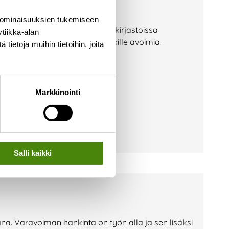
 ominaisuuksien tukemiseen
yn aikana omistajakuntiemme kirjastoissa
tiikka-alan
uudet ovat maksuttomia ja kaikille avoimia.
ietoja muihin tietoihin, joita
Markkinointi
Salli kaikki
a. Varavoiman hankinta on työn alla ja sen lisäksi