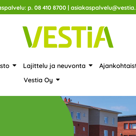
spalvelu: p. 08 410 8700 | asiakaspalvelu@vestia.
sto
Lajittelu ja neuvonta
Ajankohtais
Vestia Oy