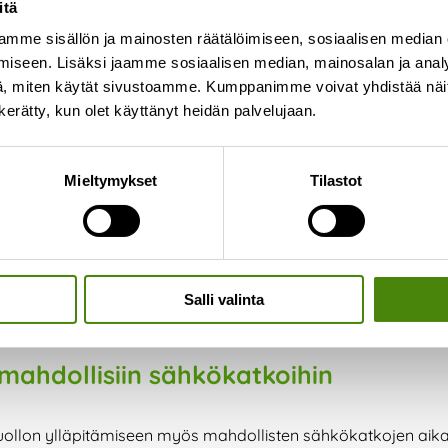
itä
19.1.2023
mme sisällön ja mainosten räätälöimiseen, sosiaalisen median
Kierrätysneuvojamme Suvi Kontio kiertää syks
iseen. Lisäksi jaamme sosiaalisen median, mainosalan ja analy
pitämässä kierrätysneuvontatilaisuuksia. Tilais
, miten käytät sivustoamme. Kumppanimme voivat yhdistää näitä t
Tervetuloa! Aikataulu ja paikkakunnat
n kerätty, kun olet käyttänyt heidän palvelujaan.
Lue lisää »
Mieltymykset
Tilastot
Salli valinta
mahdollisiin sähkökatkoihin
uollon ylläpitämiseen myös mahdollisten sähkökatkojen aikan