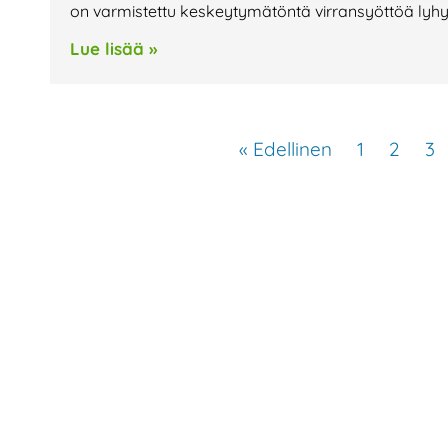
on varmistettu keskeytymätöntä virransyöttöä lyhy
Lue lisää »
« Edellinen
1
2
3