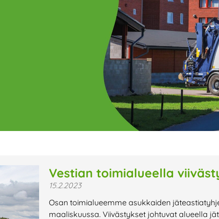
ge
Page
Page
Page
Page
Page
Page
Page
Page
Page
Page
Page
P
Vestian toimialueella viiväs
15.2.2023
t uutiset,
Osan toimialueemme asukkaiden jäteastiatyhjen
a lähiaikojen
maaliskuussa. Viivästykset johtuvat alueella j