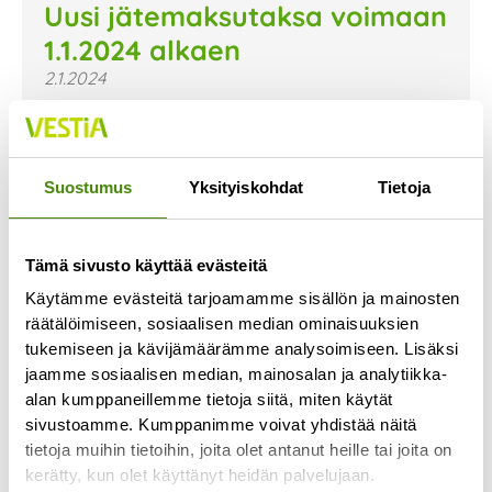
Uusi jätemaksutaksa voimaan
1.1.2024 alkaen
2.1.2024
Uusi jätemaksutaksa on astunut voimaan 1.1.2024.
Uusi taksa ja sen mukaiset hinnat on nyt päivitetty
verkkosivujemme hinnastoon. Voit tutustua niihin
Suostumus
Yksityiskohdat
Tietoja
Lue lisää »
Tämä sivusto käyttää evästeitä
Käytämme evästeitä tarjoamamme sisällön ja mainosten
räätälöimiseen, sosiaalisen median ominaisuuksien
tukemiseen ja kävijämäärämme analysoimiseen. Lisäksi
jaamme sosiaalisen median, mainosalan ja analytiikka-
alan kumppaneillemme tietoja siitä, miten käytät
sivustoamme. Kumppanimme voivat yhdistää näitä
tietoja muihin tietoihin, joita olet antanut heille tai joita on
kerätty, kun olet käyttänyt heidän palvelujaan.