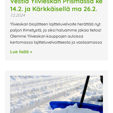
Vestia Ylivieskan Prismassa ke
14.2. ja Kärkkäisellä ma 26.2.
7.2.2024
Ylivieskan biojätteen lajitteluvelvoite herättää nyt
paljon ihmetystä, ja siksi haluamme jakaa tietoa!
Olemme Ylivieskan kauppojen auloissa
kertomassa lajitteluvelvoitteesta ja vastaamassa
Lue lisää »