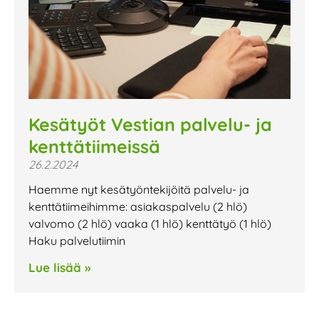
Kesätyöt Vestian palvelu- ja
kenttätiimeissä
26.2.2024
Haemme nyt kesätyöntekijöitä palvelu- ja
kenttätiimeihimme: asiakaspalvelu (2 hlö)
valvomo (2 hlö) vaaka (1 hlö) kenttätyö (1 hlö)
Haku palvelutiimin
Lue lisää »