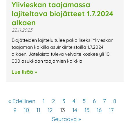
Ylivieskan taajamassa
lajiteltava biojätteet 1.7.2024
alkaen
22.11.2023
Biojätteiden lajittelu tulee pakolliseksi Ylivieskan
taajaman kaikilla asuinkiinteistöillä 1.7.2024
alkaen. Jätelaista tuleva velvoite koskee yli 10
000 asukkaan taajamien kaikkia
Lue lisää »
« Edellinen
1
2
3
4
5
6
7
8
9
10
11
12
13
14
15
16
17
Seuraava »