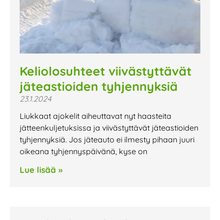
Keliolosuhteet viivästyttävät
jäteastioiden tyhjennyksiä
23.1.2024
Liukkaat ajokelit aiheuttavat nyt haasteita
jätteenkuljetuksissa ja viivästyttävät jäteastioiden
tyhjennyksiä. Jos jäteauto ei ilmesty pihaan juuri
oikeana tyhjennyspäivänä, kyse on
Lue lisää »