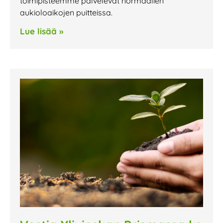
toimipisteemme palvelevat normaalien
aukioloaikojen puitteissa.
Lue lisää »