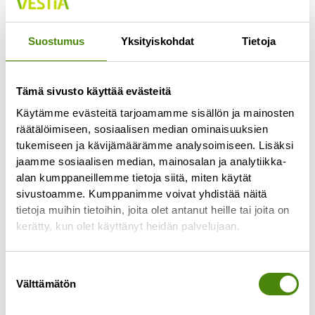
Suostumus
Yksityiskohdat
Tietoja
Tämä sivusto käyttää evästeitä
Käytämme evästeitä tarjoamamme sisällön ja mainosten
räätälöimiseen, sosiaalisen median ominaisuuksien
tukemiseen ja kävijämäärämme analysoimiseen. Lisäksi
jaamme sosiaalisen median, mainosalan ja analytiikka-
alan kumppaneillemme tietoja siitä, miten käytät
Kesä kevyemmäksi – myös
sivustoamme. Kumppanimme voivat yhdistää näitä
roskapussille!
tietoja muihin tietoihin, joita olet antanut heille tai joita on
kerätty, kun olet käyttänyt heidän palvelujaan.
12.6.2025
Aurinko paistaa, grilli käy kuumana ja piknik-viltti
levitetään nurmikolle. Mutta mitä jos tänä kesänä
Suostumuksen
Välttämätön
kevennettäisiin myös jätteen määrää? Pienillä
valinta
valinnoilla