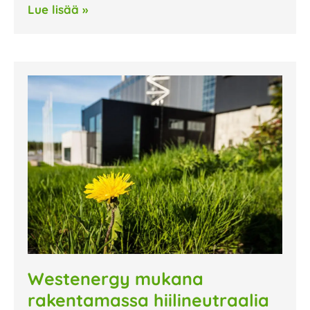
Lue lisää »
Westenergy mukana
rakentamassa hiilineutraalia