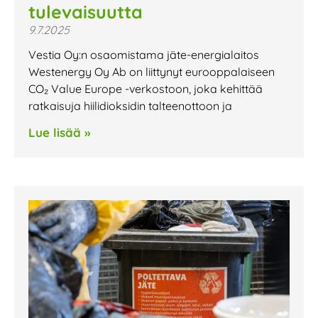
tulevaisuutta
9.7.2025
Vestia Oy:n osaomistama jäte-energialaitos
Westenergy Oy Ab on liittynyt eurooppalaiseen
CO₂ Value Europe -verkostoon, joka kehittää
ratkaisuja hiilidioksidin talteenottoon ja
Lue lisää »