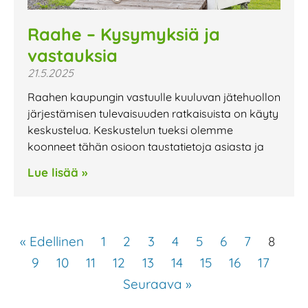
Raahe – Kysymyksiä ja
vastauksia
21.5.2025
Raahen kaupungin vastuulle kuuluvan jätehuollon
järjestämisen tulevaisuuden ratkaisuista on käyty
keskustelua. Keskustelun tueksi olemme
koonneet tähän osioon taustatietoja asiasta ja
Lue lisää »
« Edellinen
1
2
3
4
5
6
7
8
9
10
11
12
13
14
15
16
17
Seuraava »