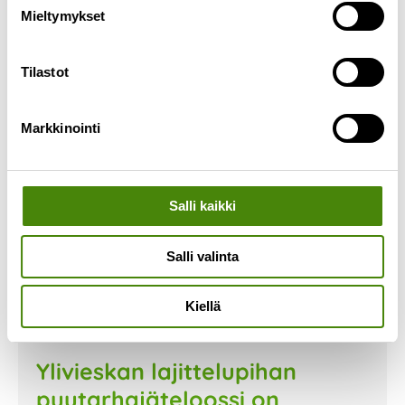
Mieltymykset
Lue lisää »
Tilastot
Markkinointi
Salli kaikki
Salli valinta
Kiellä
Ylivieskan lajittelupihan
puutarhajäteloossi on