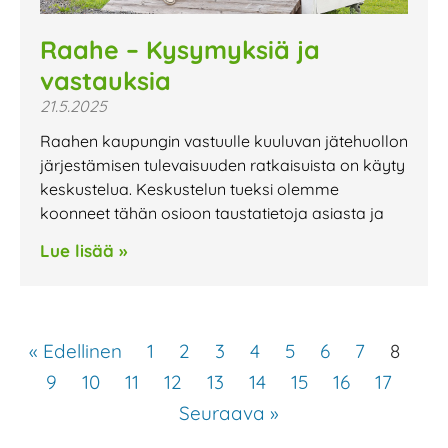
Raahe – Kysymyksiä ja
vastauksia
21.5.2025
Raahen kaupungin vastuulle kuuluvan jätehuollon
järjestämisen tulevaisuuden ratkaisuista on käyty
keskustelua. Keskustelun tueksi olemme
koonneet tähän osioon taustatietoja asiasta ja
Lue lisää »
« Edellinen
1
2
3
4
5
6
7
8
9
10
11
12
13
14
15
16
17
Seuraava »