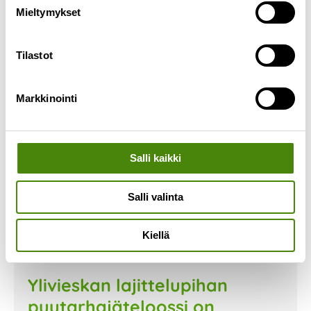
Mieltymykset
Lue lisää »
Tilastot
Markkinointi
Salli kaikki
Salli valinta
Kiellä
Ylivieskan lajittelupihan
puutarhajäteloossi on