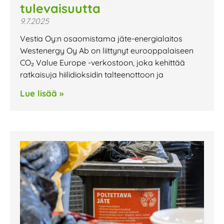
tulevaisuutta
9.7.2025
Vestia Oy:n osaomistama jäte-energialaitos
Westenergy Oy Ab on liittynyt eurooppalaiseen
CO₂ Value Europe -verkostoon, joka kehittää
ratkaisuja hiilidioksidin talteenottoon ja
Lue lisää »