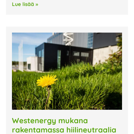
Lue lisää »
Westenergy mukana
rakentamassa hiilineutraalia