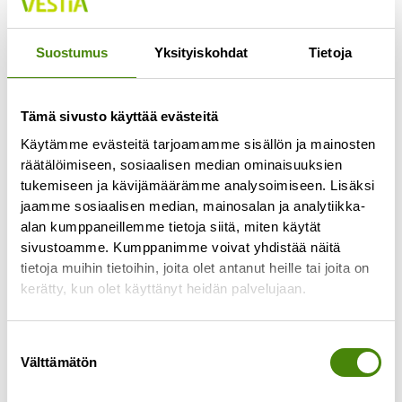
Suostumus
Yksityiskohdat
Tietoja
Tämä sivusto käyttää evästeitä
Käytämme evästeitä tarjoamamme sisällön ja mainosten
räätälöimiseen, sosiaalisen median ominaisuuksien
tukemiseen ja kävijämäärämme analysoimiseen. Lisäksi
jaamme sosiaalisen median, mainosalan ja analytiikka-
alan kumppaneillemme tietoja siitä, miten käytät
Kesä kevyemmäksi – myös
sivustoamme. Kumppanimme voivat yhdistää näitä
roskapussille!
tietoja muihin tietoihin, joita olet antanut heille tai joita on
kerätty, kun olet käyttänyt heidän palvelujaan.
12.6.2025
Aurinko paistaa, grilli käy kuumana ja piknik-viltti
levitetään nurmikolle. Mutta mitä jos tänä kesänä
Suostumuksen
Välttämätön
kevennettäisiin myös jätteen määrää? Pienillä
valinta
valinnoilla