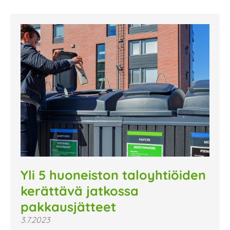
Yli 5 huoneiston taloyhtiöiden
kerättävä jatkossa
pakkausjätteet
3.7.2023