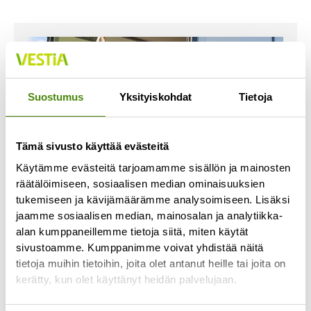
Suostumus
Yksityiskohdat
Tietoja
Tämä sivusto käyttää evästeitä
Käytämme evästeitä tarjoamamme sisällön ja mainosten
räätälöimiseen, sosiaalisen median ominaisuuksien
tukemiseen ja kävijämäärämme analysoimiseen. Lisäksi
jaamme sosiaalisen median, mainosalan ja analytiikka-
alan kumppaneillemme tietoja siitä, miten käytät
Jäteastioiden toimituksissa
sivustoamme. Kumppanimme voivat yhdistää näitä
viivästyksiä
tietoja muihin tietoihin, joita olet antanut heille tai joita on
21.6.2023
kerätty, kun olet käyttänyt heidän palvelujaan.
Jäteastiatoimituksemme ovat ruuhkautuneet ja