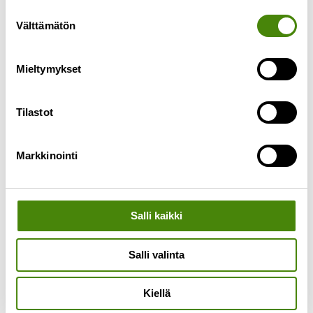
toimituksissa tulee olemaan viivästyksiä kesän
Suostumuksen
ajan. Meille tulleiden jäteastiatilausten määrä on
Välttämätön
valinta
moninkertaistunut kesäkuussa. Syynä tähän on
Lue lisää »
Mieltymykset
Tilastot
Markkinointi
Salli kaikki
Salli valinta
Kiellä