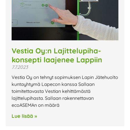
Vestia Oy:n Lajittelupiha-
konsepti laajenee Lappiin
7.7.2023
Vestia Oy on tehnyt sopimuksen Lapin Jätehuolto
kuntayhtymä Lapecon kanssa Sallaan
toimitettavasta Vestian kehittämästä
lajittelupihasta. Sallaan rakennettavan
ecoASEMAn on määrä
Lue lisää »