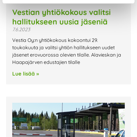
Vestian yhtiökokous valitsi
hallitukseen uusia jäseniä
7.6.2023
Vestia Oy:n yhtiökokous kokoontui 29.
toukokuuta ja valitsi yhtiön hallitukseen uudet
jäsenet erovuorossa olevien tilalle. Alavieskan ja
Haapajärven edustajien tilalle
Lue lisää »