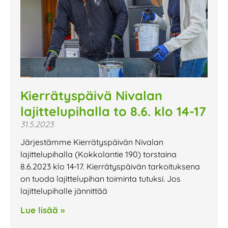
Kierrätyspäivä Nivalan
lajittelupihalla to 8.6. klo 14-17
31.5.2023
Järjestämme Kierrätyspäivän Nivalan
lajittelupihalla (Kokkolantie 190) torstaina
8.6.2023 klo 14-17. Kierrätyspäivän tarkoituksena
on tuoda lajittelupihan toiminta tutuksi. Jos
lajittelupihalle jännittää
Lue lisää »