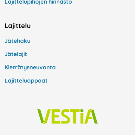
Lajittelupihojen hinnasto
Lajittelu
Jätehaku
Jätelajit
Kierrätysneuvonta
Lajitteluoppaat
F
I
L