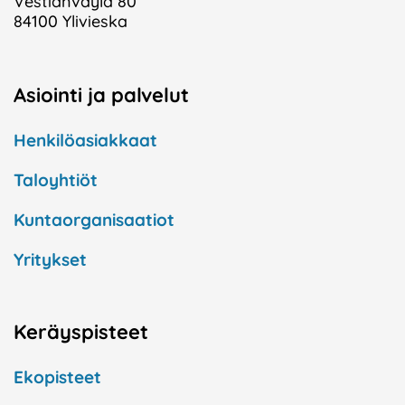
Vestianväylä 80
84100 Ylivieska
Asiointi ja palvelut
Henkilöasiakkaat
Taloyhtiöt
Kuntaorganisaatiot
Yritykset
Keräyspisteet
Ekopisteet