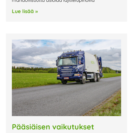
mahdollisuutta asioida lajittelupihoilla
Lue lisää »
Pääsiäisen vaikutukset