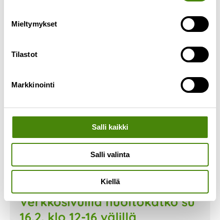
Lue lisää »
Mieltymykset
Tilastot
Markkinointi
Salli kaikki
Salli valinta
Kiellä
Verkkosivuilla huoltokatko su
16.2. klo 12-16 välillä