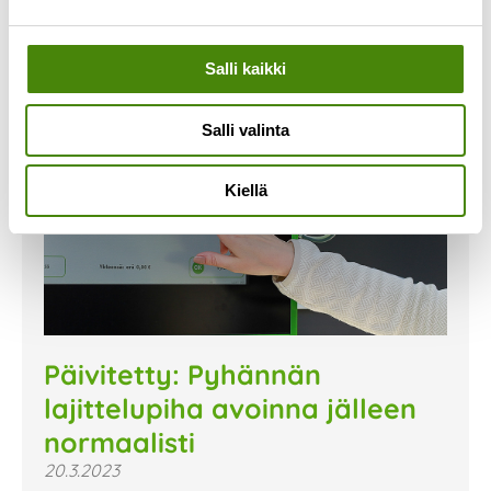
Salli kaikki
Salli valinta
Kiellä
Päivitetty: Pyhännän
lajittelupiha avoinna jälleen
normaalisti
20.3.2023