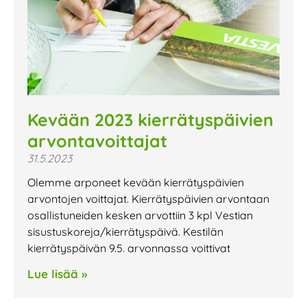
Kevään 2023 kierrätyspäivien
arvontavoittajat
31.5.2023
Olemme arponeet kevään kierrätyspäivien
arvontojen voittajat. Kierrätyspäivien arvontaan
osallistuneiden kesken arvottiin 3 kpl Vestian
sisustuskoreja/kierrätyspäivä. Kestilän
kierrätyspäivän 9.5. arvonnassa voittivat
Lue lisää »