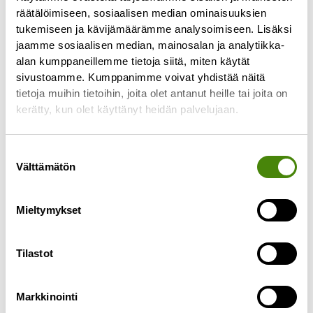
räätälöimiseen, sosiaalisen median ominaisuuksien
tukemiseen ja kävijämäärämme analysoimiseen. Lisäksi
jaamme sosiaalisen median, mainosalan ja analytiikka-
alan kumppaneillemme tietoja siitä, miten käytät
sivustoamme. Kumppanimme voivat yhdistää näitä
tietoja muihin tietoihin, joita olet antanut heille tai joita on
PÄIVITETTY:
kerätty, kun olet käyttänyt heidän palvelujaan.
Puhelinasiakaspalvelu toimii
jälleen normaalisti
Suostumuksen
27.4.2023
Välttämätön
valinta
Päivitetty 27.4.2023 klo 10.55: Puhelinlinjamme
toimivat jälleen ja palvelemme normaalien
Mieltymykset
aukioloaikojen mukaisesti ma-pe klo 8-15.30.
———————————— Puhelinasiakaspalvelumme
ei toimi tällä
Tilastot
Lue lisää »
Markkinointi