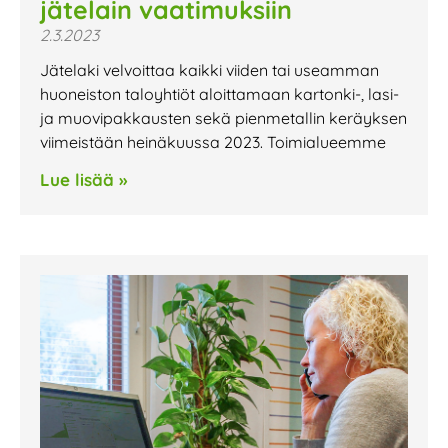
jätelain vaatimuksiin
2.3.2023
Jätelaki velvoittaa kaikki viiden tai useamman
huoneiston taloyhtiöt aloittamaan kartonki-, lasi-
ja muovipakkausten sekä pienmetallin keräyksen
viimeistään heinäkuussa 2023. Toimialueemme
Lue lisää »