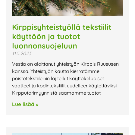
Kirppisyhteistyöllä tekstiilit
käyttöön ja tuotot
luonnonsuojeluun
11.5.2023
Vestia on aloittanut yhteistyön Kirppis Ruususen
kanssa. Yhteistyön kautta kierrätämme
poistotekstiileihin lajitellut käyttökelpoiset
vaatteet ja kodintekstiilit uudelleenkäytettäviksi.
Kirpputorimyynnistä saamamme tuotot
Lue lisää »