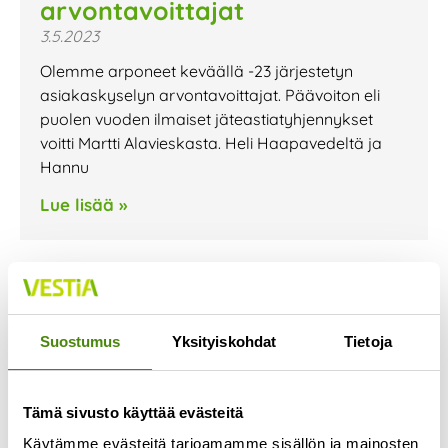
arvontavoittajat
3.5.2023
Olemme arponeet keväällä -23 järjestetyn
asiakaskyselyn arvontavoittajat. Päävoiton eli
puolen vuoden ilmaiset jäteastiatyhjennykset
voitti Martti Alavieskasta. Heli Haapavedeltä ja
Hannu
Lue lisää »
Suostumus
Yksityiskohdat
Tietoja
Tämä sivusto käyttää evästeitä
Käytämme evästeitä tarjoamamme sisällön ja mainosten