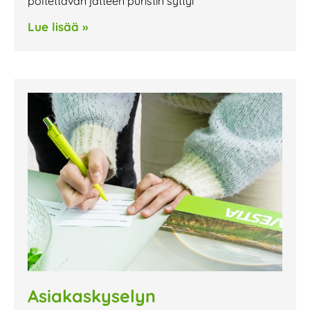
poltettavan jätteen puristin syttyi
Lue lisää »
Asiakaskyselyn