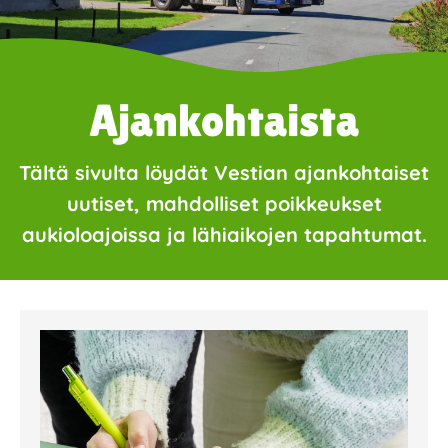
Ajankohtaista
Tältä sivulta löydät Vestian ajankohtaiset
uutiset, mahdolliset poikkeukset
aukioloajoissa ja lähiaikojen tapahtumat.
Page
Page
Page
Page
Page
Page
Page
Page
Page
Page
Page
Page
Page
Page
Page
Page
Pa