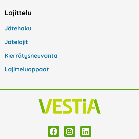
Lajittelu
Jätehaku
Jätelajit
Kierrätysneuvonta
Lajitteluoppaat
F
I
L
a
n
i
c
s
n