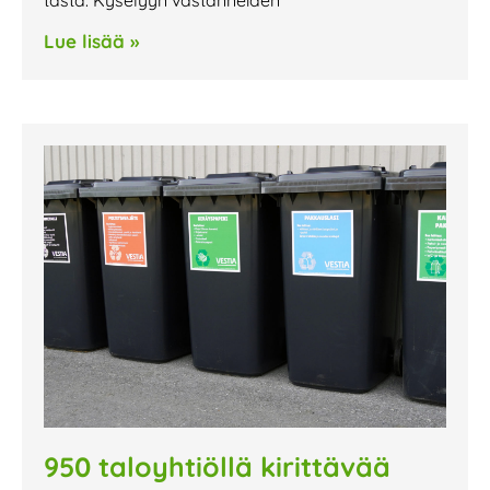
Lue lisää »
950 taloyhtiöllä kirittävää