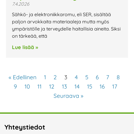
7.4.2026
Sähkö- ja elektroniikkaromu, eli SER, sisältää
paljon arvokkaita materiaaleja mutta myös
ympäristölle ja terveydelle haitallisia aineita. Siksi
on tärkeää, että
Lue lisää »
« Edellinen
1
2
3
4
5
6
7
8
9
10
11
12
13
14
15
16
17
Seuraava »
Yhteystiedot