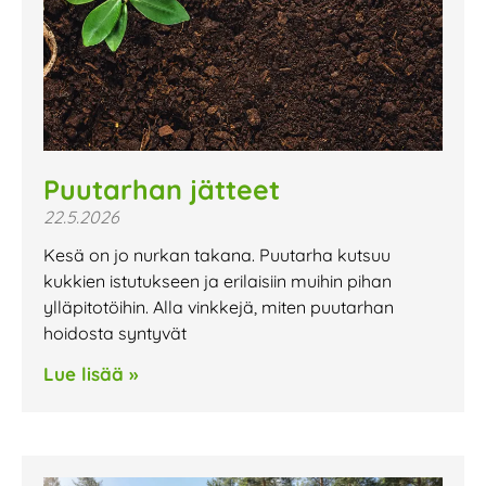
Puutarhan jätteet
22.5.2026
Kesä on jo nurkan takana. Puutarha kutsuu
kukkien istutukseen ja erilaisiin muihin pihan
ylläpitotöihin. Alla vinkkejä, miten puutarhan
hoidosta syntyvät
Lue lisää »