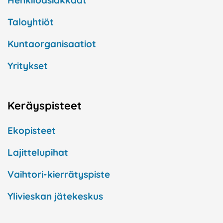
Henkilöasiakkaat
Taloyhtiöt
Kuntaorganisaatiot
Yritykset
Keräyspisteet
Ekopisteet
Lajittelupihat
Vaihtori-kierrätyspiste
Ylivieskan jätekeskus