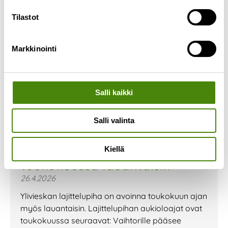
Tilastot
Markkinointi
Salli kaikki
Salli valinta
Ylivieskan lajittelupiha auki
Kiellä
toukokuussa lauantaisin
26.4.2026
Ylivieskan lajittelupiha on avoinna toukokuun ajan
myös lauantaisin. Lajittelupihan aukioloajat ovat
toukokuussa seuraavat: Vaihtorille pääsee