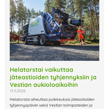
Helatorstai vaikuttaa
jäteastioiden tyhjennyksiin ja
Vestian aukioloaikoihin
11.5.2026
Helatorstai aiheuttaa poikkeuksia jäteastioiden
tyhjennyspäiviin sekä Vestian toimipisteiden ja