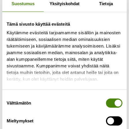
Suostumus
Yksityiskohdat
Tietoja
Tämä sivusto käyttää evästeitä
Jäteastioiden
Käytämme evästeitä tarjoamamme sisällön ja mainosten
tyhjennyspäivissä muutoksia
räätälöimiseen, sosiaalisen median ominaisuuksien
toukokuussa
tukemiseen ja kävijämäärämme analysoimiseen. Lisäksi
jaamme sosiaalisen median, mainosalan ja analytiikka-
27.4.2026
alan kumppaneillemme tietoja siitä, miten käytät
Alavieskan, Himangan, Kalajoen, Merijärven,
sivustoamme. Kumppanimme voivat yhdistää näitä
Pyhäjoen ja Oulaisten alueen jätekuljetusten
tietoja muihin tietoihin, joita olet antanut heille tai joita on
urakoitsija vaihtuu toukokuun 2026 alussa.
kerätty, kun olet käyttänyt heidän palvelujaan.
Urakoitsijan vaihtumisen seurauksena
jätekuljetusten reitit muuttuvat
Suostumuksen
Lue lisää »
Välttämätön
valinta
Mieltymykset