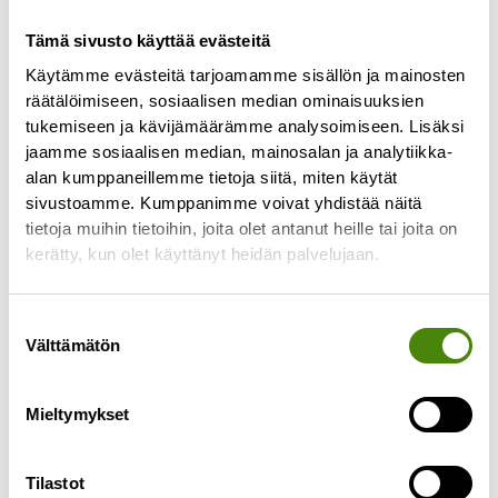
Alavieskan lajittelupihan
Tämä sivusto käyttää evästeitä
henkilökunnan palveluaika
Käytämme evästeitä tarjoamamme sisällön ja mainosten
muuttuu
räätälöimiseen, sosiaalisen median ominaisuuksien
tukemiseen ja kävijämäärämme analysoimiseen. Lisäksi
8.6.2026
jaamme sosiaalisen median, mainosalan ja analytiikka-
Alavieskan lajittelupihan henkilökunnan
alan kumppaneillemme tietoja siitä, miten käytät
palveluaika muuttuu 15.6.2026 alkaen. Jatkossa
sivustoamme. Kumppanimme voivat yhdistää näitä
henkilökuntaa on paikalla vain parillisilla viikoilla
tietoja muihin tietoihin, joita olet antanut heille tai joita on
keskiviikkoisin klo 10–12. Aiemmin henkilökuntaa
kerätty, kun olet käyttänyt heidän palvelujaan.
on
Lue lisää »
Suostumuksen
Välttämätön
valinta
Mieltymykset
Tilastot