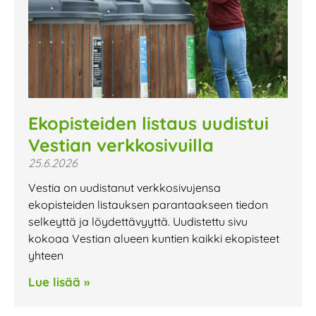
Ekopisteiden listaus uudistui
Vestian verkkosivuilla
25.6.2026
Vestia on uudistanut verkkosivujensa
ekopisteiden listauksen parantaakseen tiedon
selkeyttä ja löydettävyyttä. Uudistettu sivu
kokoaa Vestian alueen kuntien kaikki ekopisteet
yhteen
Lue lisää »