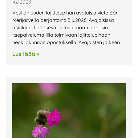
4.6.2026
Vestian uuden lajittelupihan avajaisia vietetään
Merijärvellä perjantaina 5.6.2026. Avajaisissa
asiakkaat pääsevät tutustumaan pääosin
itsepalvelumallilla toimivaan lajittelupihaan
henkilökunnan opastuksella. Avajaisten jälkeen
Lue lisää »