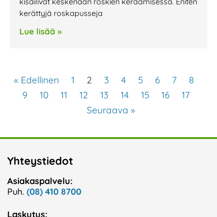
kisailivat keskenään roskien keräämisessä. Eniten
kerättyjä roskapusseja
Lue lisää »
« Edellinen
1
2
3
4
5
6
7
8
9
10
11
12
13
14
15
16
17
Seuraava »
Yhteystiedot
Asiakaspalvelu:
Puh.
(08) 410 8700
Laskutus: