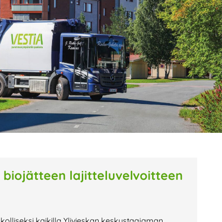
age
Page
Page
biojätteen lajitteluvelvoitteen
pakolliseksi kaikilla Ylivieskan keskustaajaman