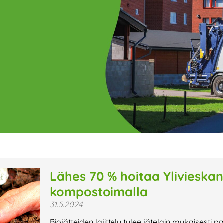
ge
Page
Page
Page
Page
Page
Page
Page
Page
Page
Page
Page
P
Lähes 70 % hoitaa Ylivieskan 
kompostoimalla
t uutiset,
31.5.2024
a lähiaikojen
Biojätteiden lajittelu tulee jätelain mukaisesti 