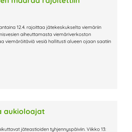
en määrää rajoitettiin
antaina 12.4. rajoittaa jätekeskukselta viemäriin
misvesien aiheuttamasta viemäriverkoston
 viemäröitäviä vesiä hallitusti alueen ojaan saatiin
a aukioloajat
uttavat jäteastioiden tyhjennyspäiviin. Viikko 13: