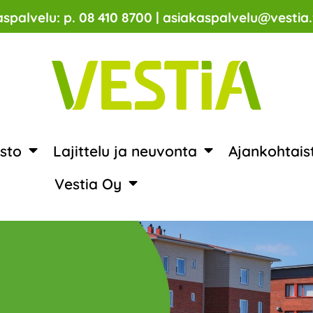
spalvelu: p. 08 410 8700 | asiakaspalvelu@vestia.
sto
Lajittelu ja neuvonta
Ajankohtais
Vestia Oy