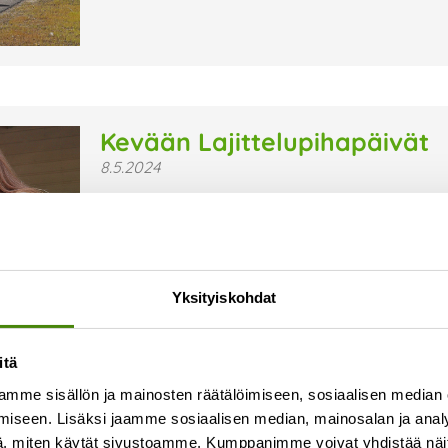
Kevään Lajittelupihapäivät
8.5.2024
Vuoden 2024 aikana järjestämme jokaisella Vesti
Lajittelupihapäivien tarkoituksena on tuoda lajitt
jännittää lähteä asioimaan itsepalveluaikaan, 
tutustumaan itsepalveluautomaattiin ja lajittel
Yksityiskohdat
Lue lisää »
itä
mme sisällön ja mainosten räätälöimiseen, sosiaalisen median
iseen. Lisäksi jaamme sosiaalisen median, mainosalan ja analy
, miten käytät sivustoamme. Kumppanimme voivat yhdistää näitä t