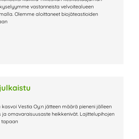
tia kyselyymme vastanneista velvoitealueen
malla. Olemme aloittaneet biojäteastioiden
jaan
ulkaistu
 kasvoi Vestia Oy:n jätteen määrä pieneni jälleen
 ja omavaraisuusaste heikkenivät. Lajittelupihojen
n tapaan