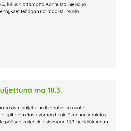
.3., lukuun ottamatta Kannusta, Sieviä ja
jennykset tehdään normaalisti. Muilla
suljettuna ma 18.3.
atta ovat suljettuina itsepalvelun osalta
ittelupihojen etävalvomon henkilökunnan koulutus.
lle pääsee kuitenkin asioimaan 18.3. henkilökunnan