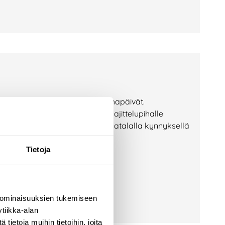
an lajittelupihalla Lajittelupihapäivät.
elupihan toiminta tutuksi. Jos lajittelupihalle
Lajittelupihapäivässä pääsee matalalla kynnyksellä
upihan toimintaan.
Tietoja
 ominaisuuksien tukemiseen
tiikka-alan
ietoja muihin tietoihin, joita