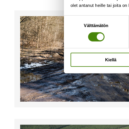
olet antanut heille tai joita o
Suostumuksen
Välttämätön
valinta
Kiellä