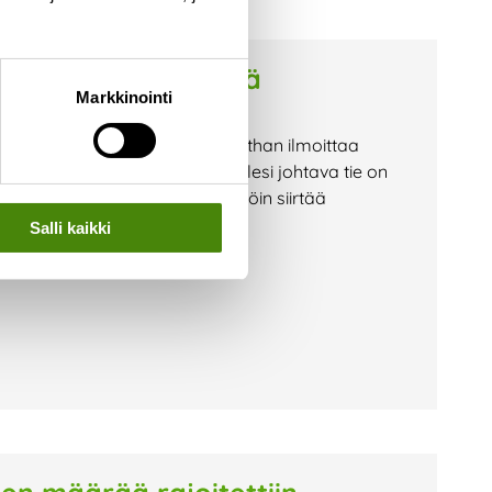
stioiden tyhjennystä
Markkinointi
 painavalle jäteautolle. Muistathan ilmoittaa
lu@vestia.fi), jos kiinteistöllesi johtava tie on
 jäteastiallesi. Astian voi tällöin siirtää
Salli kaikki