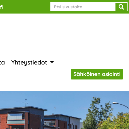
Search
fi
ta
Yhteystiedot
Sähköinen asiointi