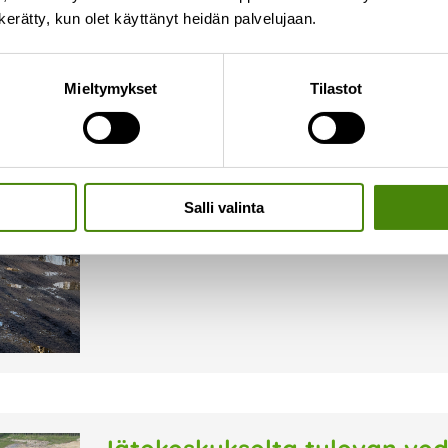
n kerätty, kun olet käyttänyt heidän palvelujaan.
Kelirikko hankaloittaa jätea
Mieltymykset
Tilastot
18.4.2024
Kelirikon pehmentämät tiet ovat vaikeakulkuisia
asiakaspalveluumme (p. 08 410 8700/asiakaspalve
niin huonokuntoinen, ettei jäteauto pääse ajamaan
Salli valinta
Lue lisää »