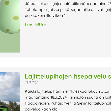
Jäteastioita ei tyhjennetä pitkänäperjantaina 29
Toholampia, joissa pitkäperjantaille osuvat tyh
paikkakunnilla viikon 13
Lue lisää »
Lajittelupihojen itsepalvelu 
11.3.2024
Kaikki lajittelupihamme Ylivieskaa lukuun ottam
maanantaina 18.3.2024. Kiinniolon syynä on laj
Haapaveden, Pyhäjärven ja Sievin lajittelupihoi
palveluaikaan klo