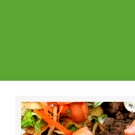
Ajankohtaista
Page
Page
Pa
Tältä sivulta löydät Vestian ajankohtaise
mahdolliset poikkeukset aukioloajoissa j