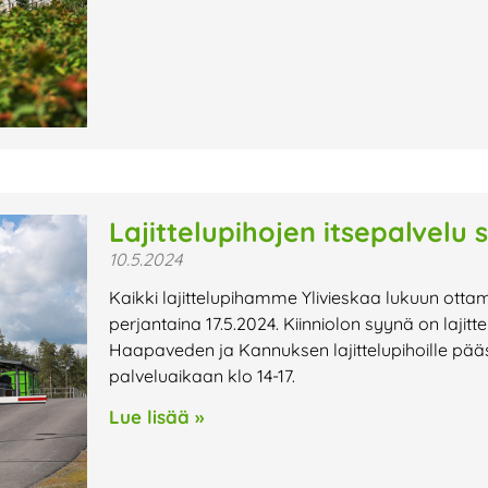
Lajittelupihojen itsepalvelu s
10.5.2024
Kaikki lajittelupihamme Ylivieskaa lukuun ottam
perjantaina 17.5.2024. Kiinniolon syynä on laji
Haapaveden ja Kannuksen lajittelupihoille pääs
palveluaikaan klo 14-17.
Lue lisää »