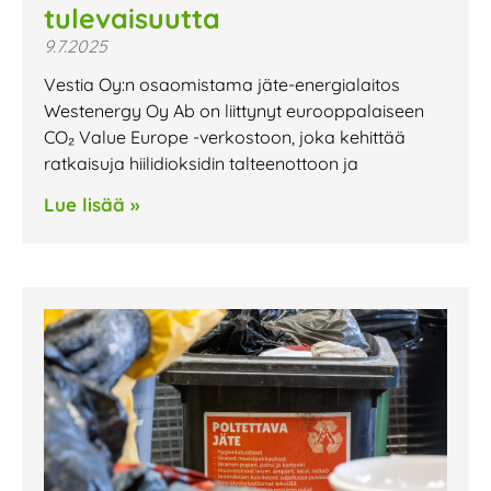
tulevaisuutta
9.7.2025
Vestia Oy:n osaomistama jäte-energialaitos
Westenergy Oy Ab on liittynyt eurooppalaiseen
CO₂ Value Europe -verkostoon, joka kehittää
ratkaisuja hiilidioksidin talteenottoon ja
Lue lisää »