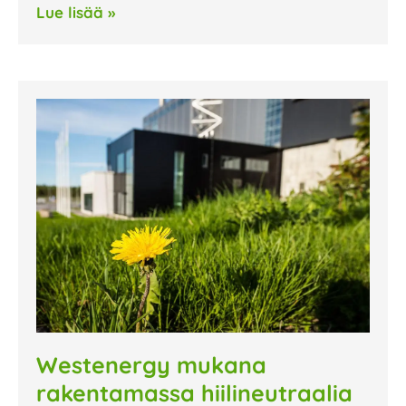
Lue lisää »
Westenergy mukana
rakentamassa hiilineutraalia