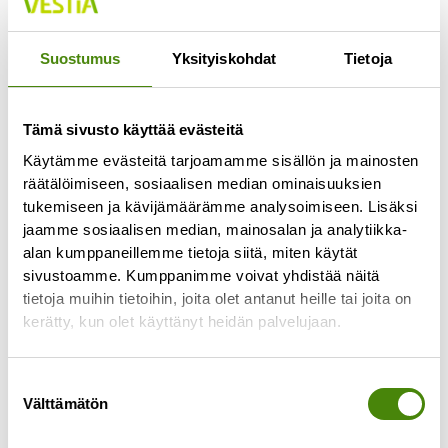
Suostumus
Yksityiskohdat
Tietoja
Tämä sivusto käyttää evästeitä
Käytämme evästeitä tarjoamamme sisällön ja mainosten
räätälöimiseen, sosiaalisen median ominaisuuksien
tukemiseen ja kävijämäärämme analysoimiseen. Lisäksi
jaamme sosiaalisen median, mainosalan ja analytiikka-
alan kumppaneillemme tietoja siitä, miten käytät
Kesä kevyemmäksi – myös
sivustoamme. Kumppanimme voivat yhdistää näitä
roskapussille!
tietoja muihin tietoihin, joita olet antanut heille tai joita on
kerätty, kun olet käyttänyt heidän palvelujaan.
12.6.2025
Aurinko paistaa, grilli käy kuumana ja piknik-viltti
levitetään nurmikolle. Mutta mitä jos tänä kesänä
Suostumuksen
Välttämätön
kevennettäisiin myös jätteen määrää? Pienillä
valinta
valinnoilla