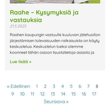
Raahe – Kysymyksiä ja
vastauksia
21.5.2025
Raahen kaupungin vastuulle kuuluvan jätehuollon
järjestämisen tulevaisuuden ratkaisuista on käyty
keskustelua. Keskustelun tueksi olemme
koonneet tähän osioon taustatietoja asiasta ja
Lue lisää »
« Edellinen
1
2
3
4
5
6
7
8
9
10
11
12
13
14
15
16
17
Seuraava »