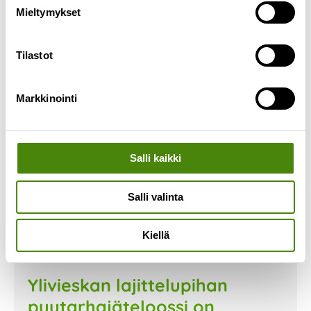
Mieltymykset
Lue lisää »
Tilastot
Markkinointi
Salli kaikki
Salli valinta
Kiellä
Ylivieskan lajittelupihan
puutarhajäteloossi on