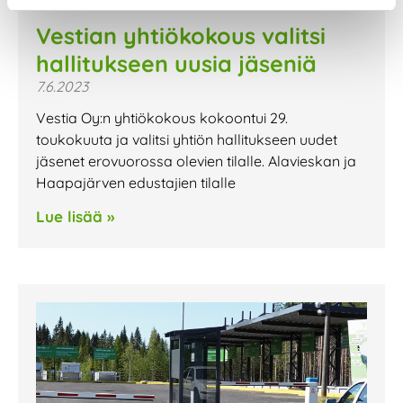
Vestian yhtiökokous valitsi
hallitukseen uusia jäseniä
7.6.2023
Vestia Oy:n yhtiökokous kokoontui 29.
toukokuuta ja valitsi yhtiön hallitukseen uudet
jäsenet erovuorossa olevien tilalle. Alavieskan ja
Haapajärven edustajien tilalle
Lue lisää »