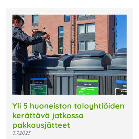
Yli 5 huoneiston taloyhtiöiden
kerättävä jatkossa
pakkausjätteet
3.7.2023