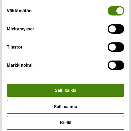
toimituksissa tulee olemaan viivästyksiä kesän
Suostumuksen
ajan. Meille tulleiden jäteastiatilausten määrä on
Välttämätön
valinta
moninkertaistunut kesäkuussa. Syynä tähän on
Lue lisää »
Mieltymykset
Tilastot
Markkinointi
Salli kaikki
Salli valinta
Kiellä