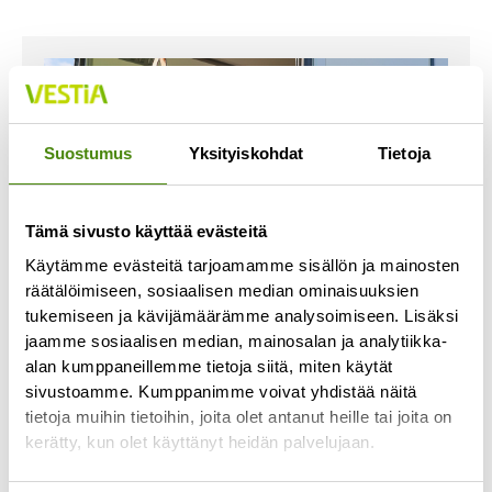
Suostumus
Yksityiskohdat
Tietoja
Tämä sivusto käyttää evästeitä
Käytämme evästeitä tarjoamamme sisällön ja mainosten
räätälöimiseen, sosiaalisen median ominaisuuksien
tukemiseen ja kävijämäärämme analysoimiseen. Lisäksi
jaamme sosiaalisen median, mainosalan ja analytiikka-
alan kumppaneillemme tietoja siitä, miten käytät
Jäteastioiden toimituksissa
sivustoamme. Kumppanimme voivat yhdistää näitä
viivästyksiä
tietoja muihin tietoihin, joita olet antanut heille tai joita on
21.6.2023
kerätty, kun olet käyttänyt heidän palvelujaan.
Jäteastiatoimituksemme ovat ruuhkautuneet ja