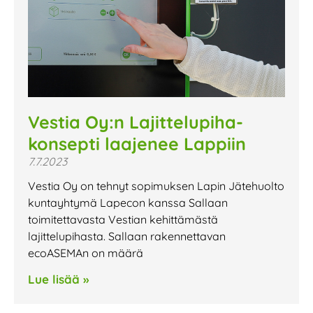
Vestia Oy:n Lajittelupiha-
konsepti laajenee Lappiin
7.7.2023
Vestia Oy on tehnyt sopimuksen Lapin Jätehuolto
kuntayhtymä Lapecon kanssa Sallaan
toimitettavasta Vestian kehittämästä
lajittelupihasta. Sallaan rakennettavan
ecoASEMAn on määrä
Lue lisää »