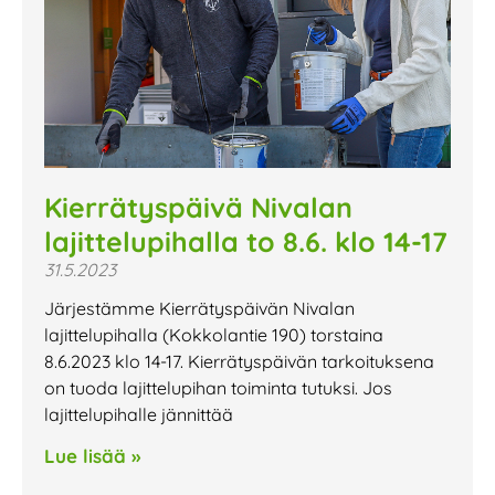
Kierrätyspäivä Nivalan
lajittelupihalla to 8.6. klo 14-17
31.5.2023
Järjestämme Kierrätyspäivän Nivalan
lajittelupihalla (Kokkolantie 190) torstaina
8.6.2023 klo 14-17. Kierrätyspäivän tarkoituksena
on tuoda lajittelupihan toiminta tutuksi. Jos
lajittelupihalle jännittää
Lue lisää »