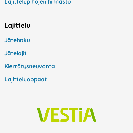
Lajittelupihojen hinnasto
Lajittelu
Jätehaku
Jätelajit
Kierrätysneuvonta
Lajitteluoppaat
F
I
L