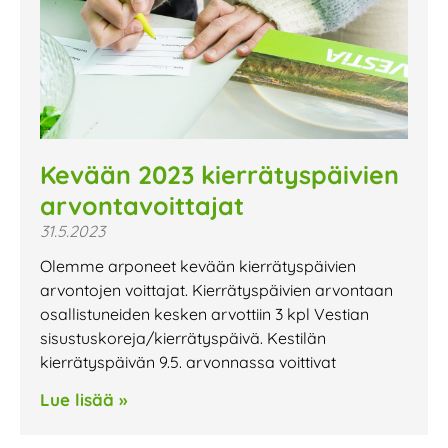
Kevään 2023 kierrätyspäivien
arvontavoittajat
31.5.2023
Olemme arponeet kevään kierrätyspäivien
arvontojen voittajat. Kierrätyspäivien arvontaan
osallistuneiden kesken arvottiin 3 kpl Vestian
sisustuskoreja/kierrätyspäivä. Kestilän
kierrätyspäivän 9.5. arvonnassa voittivat
Lue lisää »