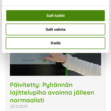
Salli kaikki
Salli valinta
Kiellä
Päivitetty: Pyhännän
lajittelupiha avoinna jälleen
normaalisti
20.3.2023