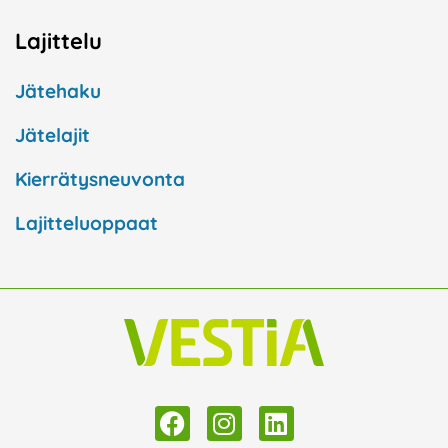
Lajittelu
Jätehaku
Jätelajit
Kierrätysneuvonta
Lajitteluoppaat
F
I
L
a
n
i
c
s
n