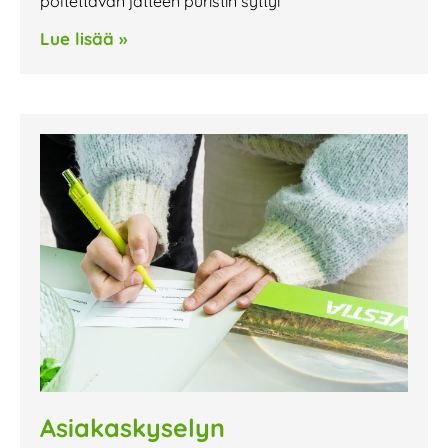
poltettavan jätteen puristin syttyi
Lue lisää »
Asiakaskyselyn