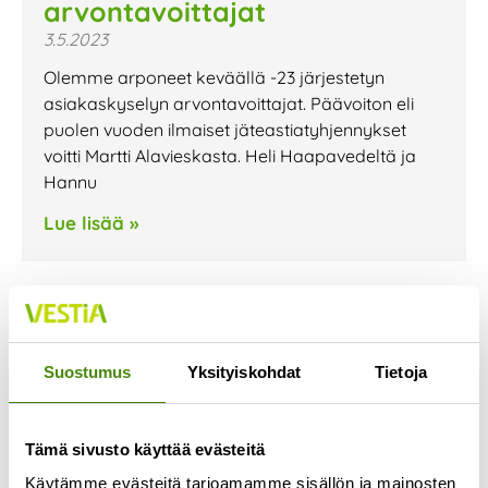
arvontavoittajat
3.5.2023
Olemme arponeet keväällä -23 järjestetyn
asiakaskyselyn arvontavoittajat. Päävoiton eli
puolen vuoden ilmaiset jäteastiatyhjennykset
voitti Martti Alavieskasta. Heli Haapavedeltä ja
Hannu
Lue lisää »
Suostumus
Yksityiskohdat
Tietoja
Tämä sivusto käyttää evästeitä
Käytämme evästeitä tarjoamamme sisällön ja mainosten