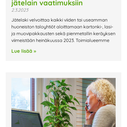
jätelain vaatimuksiin
2.3.2023
Jätelaki velvoittaa kaikki viiden tai useamman
huoneiston taloyhtiöt aloittamaan kartonki-, lasi-
ja muovipakkausten sekä pienmetallin keräyksen
viimeistään heinäkuussa 2023. Toimialueemme
Lue lisää »