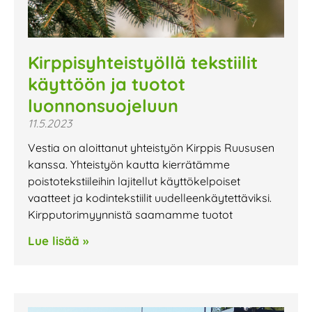
Kirppisyhteistyöllä tekstiilit
käyttöön ja tuotot
luonnonsuojeluun
11.5.2023
Vestia on aloittanut yhteistyön Kirppis Ruususen
kanssa. Yhteistyön kautta kierrätämme
poistotekstiileihin lajitellut käyttökelpoiset
vaatteet ja kodintekstiilit uudelleenkäytettäviksi.
Kirpputorimyynnistä saamamme tuotot
Lue lisää »