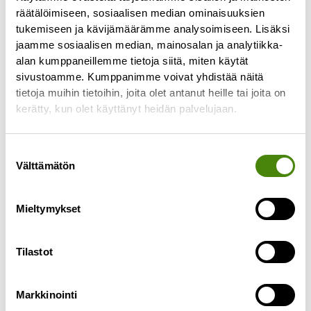
räätälöimiseen, sosiaalisen median ominaisuuksien
tukemiseen ja kävijämäärämme analysoimiseen. Lisäksi
jaamme sosiaalisen median, mainosalan ja analytiikka-
alan kumppaneillemme tietoja siitä, miten käytät
sivustoamme. Kumppanimme voivat yhdistää näitä
tietoja muihin tietoihin, joita olet antanut heille tai joita on
PÄIVITETTY:
kerätty, kun olet käyttänyt heidän palvelujaan.
Puhelinasiakaspalvelu toimii
jälleen normaalisti
Suostumuksen
27.4.2023
Välttämätön
valinta
Päivitetty 27.4.2023 klo 10.55: Puhelinlinjamme
toimivat jälleen ja palvelemme normaalien
Mieltymykset
aukioloaikojen mukaisesti ma-pe klo 8-15.30.
———————————— Puhelinasiakaspalvelumme
ei toimi tällä
Tilastot
Lue lisää »
Markkinointi