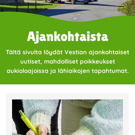
Ajankohtaista
Tältä sivulta löydät Vestian ajankohtaiset
uutiset, mahdolliset poikkeukset
aukioloajoissa ja lähiaikojen tapahtumat.
Page
Page
Page
Page
Page
Page
Page
Page
Page
Page
Page
Page
Page
Page
Page
Page
Pa