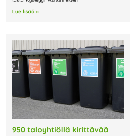
Lue lisää »
950 taloyhtiöllä kirittävää