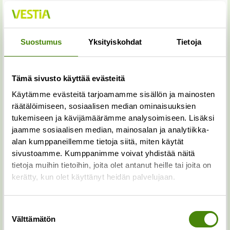
Aihe
*
Suostumus
Yksityiskohdat
Tietoja
Palautteen otsikko
*
Tämä sivusto käyttää evästeitä
Käytämme evästeitä tarjoamamme sisällön ja mainosten
räätälöimiseen, sosiaalisen median ominaisuuksien
Palaute
*
tukemiseen ja kävijämäärämme analysoimiseen. Lisäksi
jaamme sosiaalisen median, mainosalan ja analytiikka-
alan kumppaneillemme tietoja siitä, miten käytät
sivustoamme. Kumppanimme voivat yhdistää näitä
tietoja muihin tietoihin, joita olet antanut heille tai joita on
kerätty, kun olet käyttänyt heidän palvelujaan.
Suostumuksen
Välttämätön
valinta