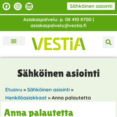
Siirry
F
I
L
Sähköinen asiointi
a
n
i
sisältöön
c
s
n
Asiakaspalvelu: p. 08 410 8700 |
e
t
k
asiakaspalvelu@vestia.fi
b
a
e
o
g
d
o
r
i
k
a
n
m
Sähköinen asiointi
Etusivu
»
Sähköinen asiointi
»
Henkilöasiakkaat
»
Anna palautetta
Anna palautetta