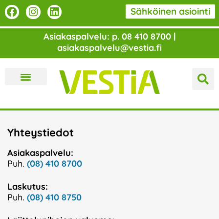
Siirry
F
I
L
Sähköinen asiointi
a
n
i
sisältöön
c
s
n
Asiakaspalvelu: p. 08 410 8700 |
e
t
k
asiakaspalvelu@vestia.fi
b
a
e
o
g
d
o
r
i
k
a
n
m
Yhteystiedot
Asiakaspalvelu:
Puh.
(08) 410 8700
Laskutus:
Puh.
(08) 410 8750