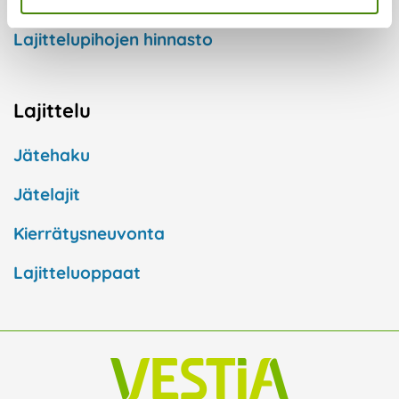
Jäteastiatilaukset
Lajittelupihojen hinnasto
Lajittelu
Jätehaku
Jätelajit
Kierrätysneuvonta
Lajitteluoppaat