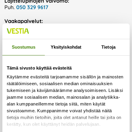
Lajittelupihojen valvomo:
Puh.
050 329 9617
Vaakapalvelut:
Puh.
044 726 2993
Vestianväylä 80
Suostumus
Yksityiskohdat
Tietoja
84100 Ylivieska
Tämä sivusto käyttää evästeitä
Asiointi ja palvelut
Käytämme evästeitä tarjoamamme sisällön ja mainosten
räätälöimiseen, sosiaalisen median ominaisuuksien
Henkilöasiakkaat
tukemiseen ja kävijämäärämme analysoimiseen. Lisäksi
jaamme sosiaalisen median, mainosalan ja analytiikka-
Taloyhtiöt
alan kumppaneillemme tietoja siitä, miten käytät
sivustoamme. Kumppanimme voivat yhdistää näitä
Kuntaorganisaatiot
tietoja muihin tietoihin, joita olet antanut heille tai joita on
kerätty, kun olet käyttänyt heidän palvelujaan.
Yritykset