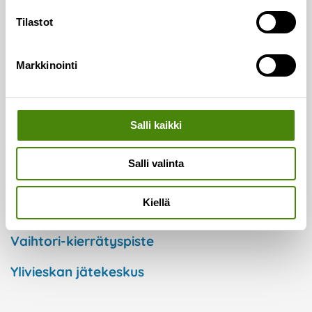
Tilastot
Taloyhtiöt
Kuntaorganisaatiot
Markkinointi
Yritykset
Salli kaikki
Keräyspisteet
Salli valinta
Ekopisteet
Kiellä
Lajittelupihat
Vaihtori-kierrätyspiste
Ylivieskan jätekeskus