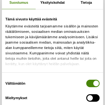
Suostumus
Yksityiskohdat
Tietoja
Asiakaspalvelu:
Puh.
(08) 410 8700
Laskutus:
Tämä sivusto käyttää evästeitä
Puh.
(08) 410 8750
Käytämme evästeitä tarjoamamme sisällön ja mainosten
räätälöimiseen, sosiaalisen median ominaisuuksien
Lajittelupihojen valvomo:
tukemiseen ja kävijämäärämme analysoimiseen. Lisäksi
Puh.
050 329 9617
jaamme sosiaalisen median, mainosalan ja analytiikka-
alan kumppaneillemme tietoja siitä, miten käytät
Vaakapalvelut:
sivustoamme. Kumppanimme voivat yhdistää näitä
Puh.
044 726 2993
tietoja muihin tietoihin, joita olet antanut heille tai joita on
kerätty, kun olet käyttänyt heidän palvelujaan.
Vestianväylä 80
84100 Ylivieska
Suostumuksen
Välttämätön
valinta
Asiointi ja palvelut
Mieltymykset
Henkilöasiakkaat