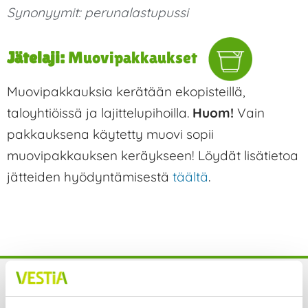
Synonyymit:
perunalastupussi
Jätelaji:
Muovipakkaukset
Muovipakkauksia kerätään ekopisteillä,
taloyhtiöissä ja lajittelupihoilla.
Huom!
Vain
pakkauksena käytetty muovi sopii
muovipakkauksen keräykseen! Löydät lisätietoa
jätteiden hyödyntämisestä
täältä
.
Yhteystiedot