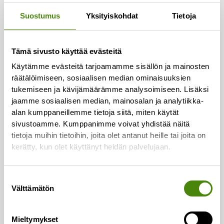
Yhteystiedot
Suostumus
Yksityiskohdat
Tietoja
Asiakaspalvelu:
Puh.
(08) 410 8700
Tämä sivusto käyttää evästeitä
Laskutus:
Käytämme evästeitä tarjoamamme sisällön ja mainosten
Puh.
(08) 410 8750
räätälöimiseen, sosiaalisen median ominaisuuksien
tukemiseen ja kävijämäärämme analysoimiseen. Lisäksi
Lajittelupihojen valvomo:
jaamme sosiaalisen median, mainosalan ja analytiikka-
Puh.
050 329 9617
alan kumppaneillemme tietoja siitä, miten käytät
sivustoamme. Kumppanimme voivat yhdistää näitä
Vaakapalvelut:
tietoja muihin tietoihin, joita olet antanut heille tai joita on
Puh.
044 726 2993
kerätty, kun olet käyttänyt heidän palvelujaan.
Vestianväylä 80
84100 Ylivieska
Suostumuksen
Välttämätön
valinta
Asiointi ja palvelut
Mieltymykset