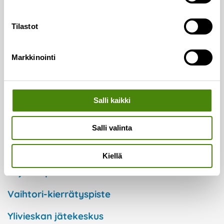
Henkilöasiakkaat
Tilastot
Taloyhtiöt
Markkinointi
Kuntaorganisaatiot
Yritykset
Salli kaikki
Keräyspisteet
Salli valinta
Ekopisteet
Kiellä
Lajittelupihat
Vaihtori-kierrätyspiste
Ylivieskan jätekeskus