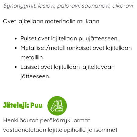
Synonyymit:
lasiovi
,
palo-ovi
,
saunanovi
,
ulko-ovi
Ovet lajitellaan materiaalin mukaan:
Puiset ovet lajitellaan puujätteeseen.
Metalliset/metallirunkoiset ovet lajitellaan
metalliin
Lasiset ovet lajitellaan lajiteltavaan
jätteeseen.
Jätelaji:
Puu
Henkilöauton peräkärrykuormat
vastaanotetaan lajittelupihoilla ja isommat