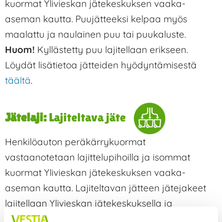
kuormat Ylivieskan jätekeskuksen vaaka-
aseman kautta. Puujätteeksi kelpaa myös
maalattu ja naulainen puu tai puukaluste.
Huom!
Kyllästetty puu lajitellaan erikseen.
Löydät lisätietoa jätteiden hyödyntämisestä
täältä
.
Jätelaji:
Lajiteltava jäte
Henkilöauton peräkärrykuormat
vastaanotetaan lajittelupihoilla ja isommat
kuormat Ylivieskan jätekeskuksen vaaka-
aseman kautta. Lajiteltavan jätteen jätejakeet
lajitellaan Ylivieskan jätekeskuksella ja
hyödynnetään mahdollisuuksien mukaan.