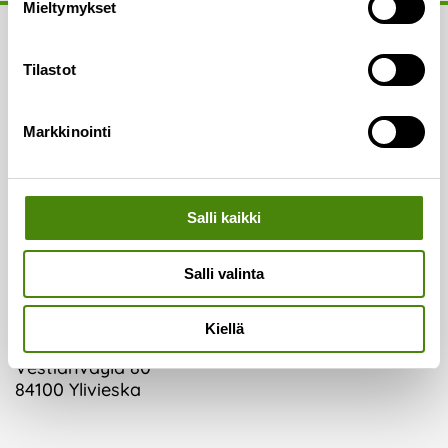
Mieltymykset
Yhteystiedot
Tilastot
Asiakaspalvelu:
Puh.
(08) 410 8700
Markkinointi
Laskutus:
Puh.
(08) 410 8750
Salli kaikki
Lajittelupihojen valvomo:
Puh.
050 329 9617
Salli valinta
Vaakapalvelut:
Puh.
044 726 2993
Kiellä
Vestianväylä 80
84100 Ylivieska