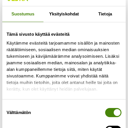
Jätejakeet joita ei voida hyödyntää
Suostumus
Yksityiskohdat
Tietoja
loppusijoitetaan. Löydät lisätietoa jätteiden
hyödyntämisestä
täältä
.
Tämä sivusto käyttää evästeitä
Käytämme evästeitä tarjoamamme sisällön ja mainosten
Jätelaji:
Metalli
räätälöimiseen, sosiaalisen median ominaisuuksien
tukemiseen ja kävijämäärämme analysoimiseen. Lisäksi
Metallia kerätään ekopisteillä, taloyhtiöissä ja
jaamme sosiaalisen median, mainosalan ja analytiikka-
lajittelupihoilla. Tuo isommat metalliesineet
alan kumppaneillemme tietoja siitä, miten käytät
sivustoamme. Kumppanimme voivat yhdistää näitä
lajittelupihoille (esim. hanat, tiskialtaat,
tietoja muihin tietoihin, joita olet antanut heille tai joita on
polkupyörän rungot ja kattopellit). Löydät
kerätty, kun olet käyttänyt heidän palvelujaan.
lisätietoa jätteiden hyödyntämisestä
täältä
.
Suostumuksen
Välttämätön
valinta