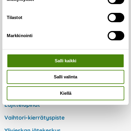
Asiointi ja palvelut
Henkilöasiakkaat
Tilastot
Taloyhtiöt
Markkinointi
Kuntaorganisaatiot
Yritykset
Salli kaikki
Keräyspisteet
Salli valinta
Ekopisteet
Kiellä
Lajittelupihat
Vaihtori-kierrätyspiste
Ylivieskan jätekeskus