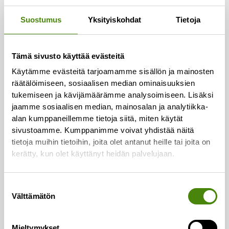
Yhteystiedot
Suostumus
Yksityiskohdat
Tietoja
Asiakaspalvelu:
Puh.
(08) 410 8700
Tämä sivusto käyttää evästeitä
Laskutus:
Käytämme evästeitä tarjoamamme sisällön ja mainosten
Puh.
(08) 410 8750
räätälöimiseen, sosiaalisen median ominaisuuksien
tukemiseen ja kävijämäärämme analysoimiseen. Lisäksi
Lajittelupihojen valvomo:
jaamme sosiaalisen median, mainosalan ja analytiikka-
Puh.
050 329 9617
alan kumppaneillemme tietoja siitä, miten käytät
sivustoamme. Kumppanimme voivat yhdistää näitä
Vaakapalvelut:
tietoja muihin tietoihin, joita olet antanut heille tai joita on
Puh.
044 726 2993
kerätty, kun olet käyttänyt heidän palvelujaan.
Vestianväylä 80
Suostumuksen
84100 Ylivieska
Välttämätön
valinta
Mieltymykset