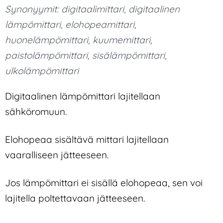
Synonyymit:
digitaalimittari
,
digitaalinen
lämpömittari
,
elohopeamittari
,
huonelämpömittari
,
kuumemittari
,
paistolämpömittari
,
sisälämpömittari
,
ulkolämpömittari
Digitaalinen lämpömittari lajitellaan
sähköromuun.
Elohopeaa sisältävä mittari lajitellaan
vaaralliseen jätteeseen.
Jos lämpömittari ei sisällä elohopeaa, sen voi
lajitella poltettavaan jätteeseen.