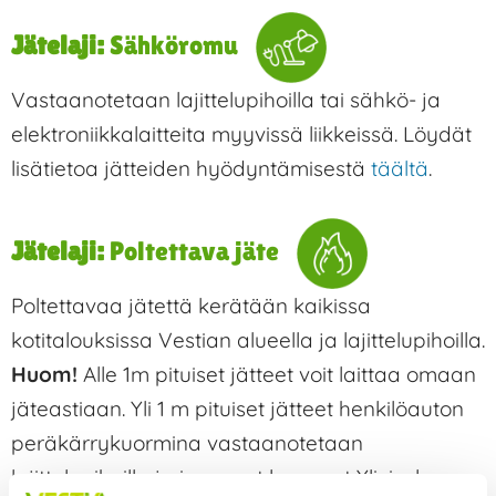
Jätelaji:
Sähköromu
Vastaanotetaan lajittelupihoilla tai sähkö- ja
elektroniikkalaitteita myyvissä liikkeissä. Löydät
lisätietoa jätteiden hyödyntämisestä
täältä
.
Jätelaji:
Poltettava jäte
Poltettavaa jätettä kerätään kaikissa
kotitalouksissa Vestian alueella ja lajittelupihoilla.
Huom!
Alle 1m pituiset jätteet voit laittaa omaan
jäteastiaan. Yli 1 m pituiset jätteet henkilöauton
peräkärrykuormina vastaanotetaan
lajittelupihoilla ja isommat kuormat Ylivieskan