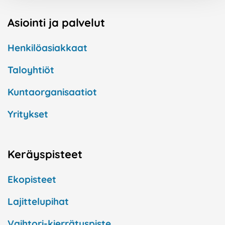
Asiointi ja palvelut
Henkilöasiakkaat
Taloyhtiöt
Kuntaorganisaatiot
Yritykset
Keräyspisteet
Ekopisteet
Lajittelupihat
Vaihtori-kierrätyspiste