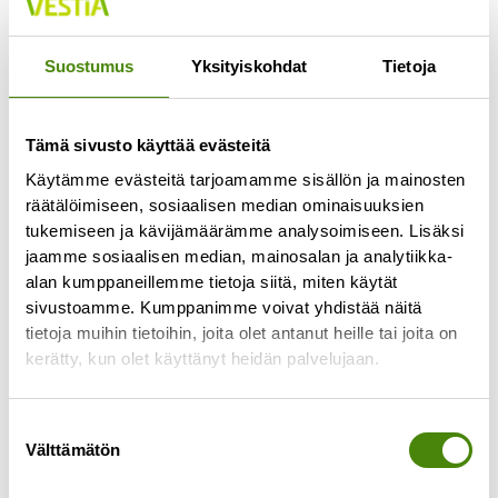
jätekeskuksen vaaka-aseman kautta. Löydät
lisätietoa jätteiden hyödyntämisestä
täältä
.
Suostumus
Yksityiskohdat
Tietoja
Jätelaji:
Vaarallinen jäte
Tämä sivusto käyttää evästeitä
Käytämme evästeitä tarjoamamme sisällön ja mainosten
Vastaanotetaan lajittelupihoilla ja suuremmat
räätälöimiseen, sosiaalisen median ominaisuuksien
määrät Ylivieskan jätekeskuksella.
Huom!
tukemiseen ja kävijämäärämme analysoimiseen. Lisäksi
Asbestia lajittelupihoilla vastaanotetaan
jaamme sosiaalisen median, mainosalan ja analytiikka-
alan kumppaneillemme tietoja siitä, miten käytät
ainoastaan silloin, kun paikalla on henkilökuntaa.
sivustoamme. Kumppanimme voivat yhdistää näitä
Tarkista vaarallisten jätteiden vastaanottorajat
tietoja muihin tietoihin, joita olet antanut heille tai joita on
lajittelupihoilla.
Löydät lisätietoa jätteiden
kerätty, kun olet käyttänyt heidän palvelujaan.
hyödyntämisestä
täältä
.
Suostumuksen
Välttämätön
valinta