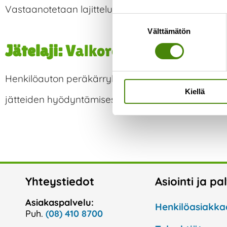
Vastaanotetaan lajittelupihoilla tai sähkö- ja elek
Suostumuksen
Välttämätön
valinta
Jätelaji:
Valkoromu
Henkilöauton peräkärrykuormat vastaanotetaan laj
Kiellä
jätteiden hyödyntämisestä
täältä
.
Yhteystiedot
Asiointi ja pa
Asiakaspalvelu:
Henkilöasiakka
Puh.
(08) 410 8700