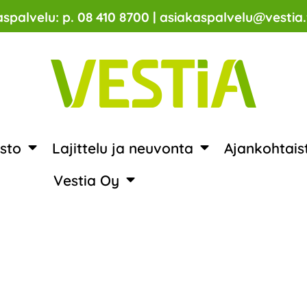
spalvelu: p. 08 410 8700 | asiakaspalvelu@vestia.
sto
Lajittelu ja neuvonta
Ajankohtais
Vestia Oy