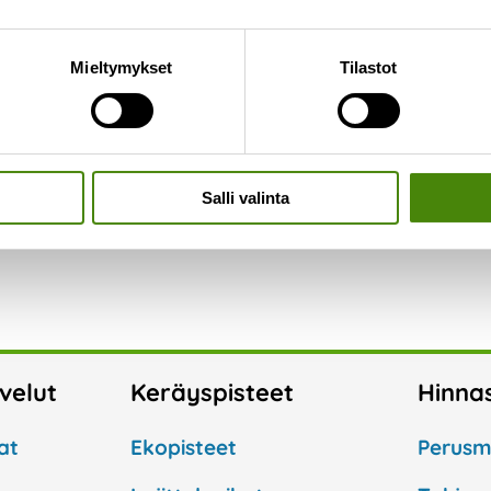
troniikkalaitteita myyvissä liikkeissä. Löydät lisäti
Mieltymykset
Tilastot
ittelupihoilla ja isommat kuormat Ylivieskan jäte
Salli valinta
lvelut
Keräyspisteet
Hinna
at
Ekopisteet
Perusm