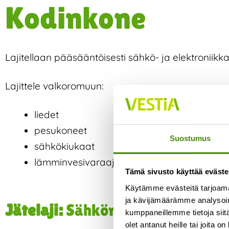
Kodinkone
Lajitellaan pääsääntöisesti sähkö- ja elektroniik
Lajittele valkoromuun:
liedet
pesukoneet
Suostumus
sähkökiukaat
lämminvesivaraajat
Tämä sivusto käyttää eväste
Käytämme evästeitä tarjoama
ja kävijämäärämme analysoim
Jätelaji:
Sähköromu
kumppaneillemme tietoja siitä
olet antanut heille tai joita o