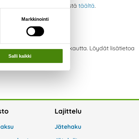
etoa jätteiden hyödyntämisestä
täältä
.
Markkinointi
keskuksen vaaka-aseman kautta. Löydät lisätietoa
Salli kaikki
sto
Lajittelu
aksu
Jätehaku