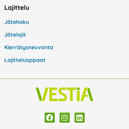
Lajittelu
Jätehaku
Jätelajit
Kierrätysneuvonta
Lajitteluoppaat
F
I
L
a
n
i
c
s
n