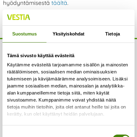
hyödyntämisestä
täältä
.
Suostumus
Yksityiskohdat
Tietoja
Yhteystiedot
Tämä sivusto käyttää evästeitä
Asiakaspalvelu:
Käytämme evästeitä tarjoamamme sisällön ja mainosten
Puh.
(08) 410 8700
räätälöimiseen, sosiaalisen median ominaisuuksien
tukemiseen ja kävijämäärämme analysoimiseen. Lisäksi
Laskutus:
jaamme sosiaalisen median, mainosalan ja analytiikka-
Puh.
(08) 410 8750
alan kumppaneillemme tietoja siitä, miten käytät
sivustoamme. Kumppanimme voivat yhdistää näitä
Lajittelupihojen valvomo:
tietoja muihin tietoihin, joita olet antanut heille tai joita on
Puh.
050 329 9617
kerätty, kun olet käyttänyt heidän palvelujaan.
Vaakapalvelut:
Suostumuksen
Puh.
044 726 2993