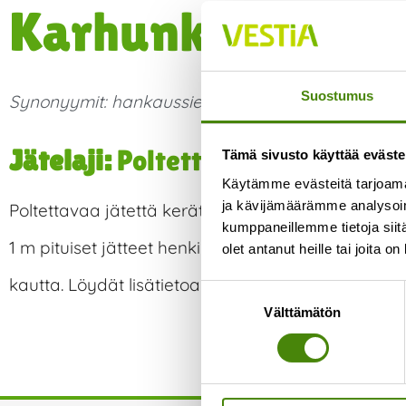
Karhunkieli
Suostumus
Synonyymit:
hankaussieni
Jätelaji:
Poltettava jäte
Tämä sivusto käyttää eväste
Käytämme evästeitä tarjoama
ja kävijämäärämme analysoim
Poltettavaa jätettä kerätään kaikissa kotitalouksiss
kumppaneillemme tietoja siitä
1 m pituiset jätteet henkilöauton peräkärrykuorm
olet antanut heille tai joita o
kautta. Löydät lisätietoa jätteiden hyödyntämise
Suostumuksen
Välttämätön
valinta