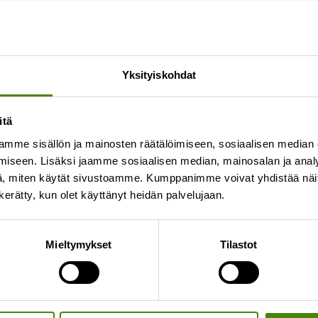
Yksityiskohdat
itä
mme sisällön ja mainosten räätälöimiseen, sosiaalisen median
iseen. Lisäksi jaamme sosiaalisen median, mainosalan ja analy
a Vestian alueella ja lajittelupihoilla.
Huom!
Alle 1m
, miten käytät sivustoamme. Kumppanimme voivat yhdistää näitä t
ina vastaanotetaan lajittelupihoilla ja isommat ku
n kerätty, kun olet käyttänyt heidän palvelujaan.
stä
täältä
.
Mieltymykset
Tilastot