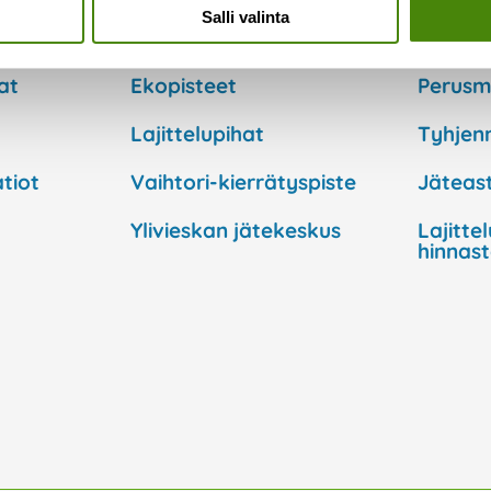
Salli valinta
lvelut
Keräyspisteet
Hinna
at
Ekopisteet
Perusm
Lajittelupihat
Tyhjen
tiot
Vaihtori-kierrätyspiste
Jäteast
Ylivieskan jätekeskus
Lajitte
hinnas