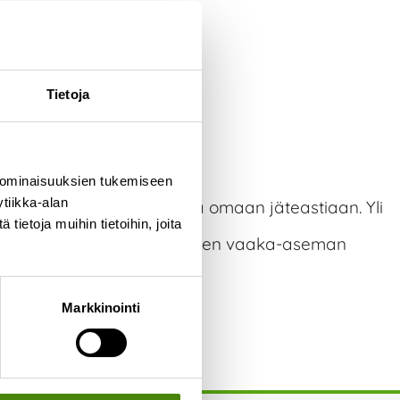
Tietoja
 ominaisuuksien tukemiseen
tiikka-alan
 pituiset jätteet voit laittaa omaan jäteastiaan. Yli
ietoja muihin tietoihin, joita
ormat Ylivieskan jätekeskuksen vaaka-aseman
Markkinointi