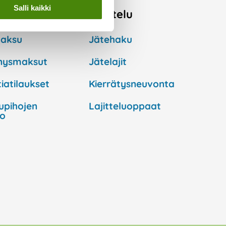
Salli kaikki
sto
Lajittelu
aksu
Jätehaku
nysmaksut
Jätelajit
iatilaukset
Kierrätysneuvonta
lupihojen
Lajitteluoppaat
to