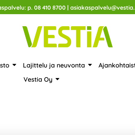
spalvelu: p. 08 410 8700 | asiakaspalvelu@vestia.
sto
Lajittelu ja neuvonta
Ajankohtais
Vestia Oy