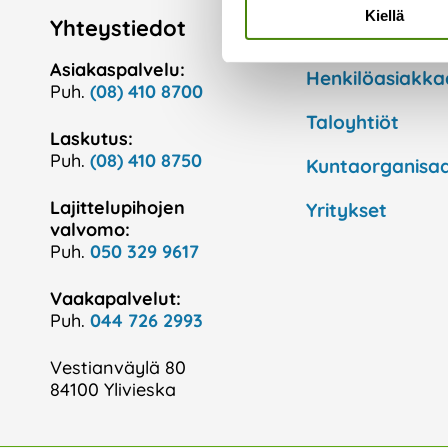
Kiellä
Yhteystiedot
Asiointi ja pa
Asiakaspalvelu:
Henkilöasiakka
Puh.
(08) 410 8700
Taloyhtiöt
Laskutus:
Puh.
(08) 410 8750
Kuntaorganisaa
Lajittelupihojen
Yritykset
valvomo:
Puh.
050 329 9617
Vaakapalvelut:
Puh.
044 726 2993
Vestianväylä 80
84100 Ylivieska