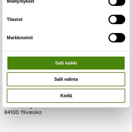
Mieltymykset
Yhteystiedot
Tilastot
Asiakaspalvelu:
Puh.
(08) 410 8700
Markkinointi
Laskutus:
Puh.
(08) 410 8750
Salli kaikki
Lajittelupihojen valvomo:
Puh.
050 329 9617
Salli valinta
Vaakapalvelut:
Puh.
044 726 2993
Kiellä
Vestianväylä 80
84100 Ylivieska