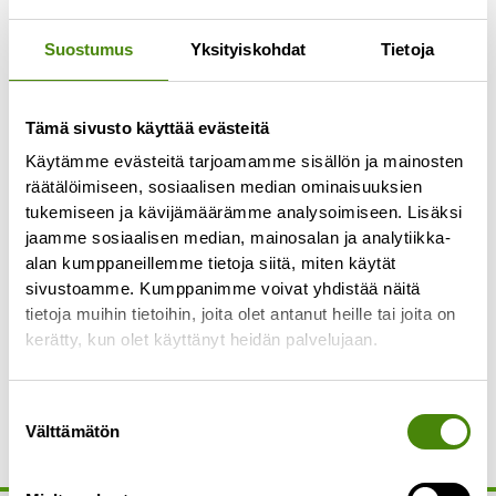
Jätejakeet joita ei voida hyödyntää
loppusijoitetaan. Löydät lisätietoa jätteiden
Suostumus
Yksityiskohdat
Tietoja
hyödyntämisestä
täältä
.
Tämä sivusto käyttää evästeitä
Käytämme evästeitä tarjoamamme sisällön ja mainosten
Jätelaji:
Metalli
räätälöimiseen, sosiaalisen median ominaisuuksien
tukemiseen ja kävijämäärämme analysoimiseen. Lisäksi
Metallia kerätään ekopisteillä, taloyhtiöissä ja
jaamme sosiaalisen median, mainosalan ja analytiikka-
lajittelupihoilla. Tuo isommat metalliesineet
alan kumppaneillemme tietoja siitä, miten käytät
lajittelupihoille (esim. hanat, tiskialtaat,
sivustoamme. Kumppanimme voivat yhdistää näitä
tietoja muihin tietoihin, joita olet antanut heille tai joita on
polkupyörän rungot ja kattopellit). Löydät
kerätty, kun olet käyttänyt heidän palvelujaan.
lisätietoa jätteiden hyödyntämisestä
täältä
.
Suostumuksen
Välttämätön
valinta