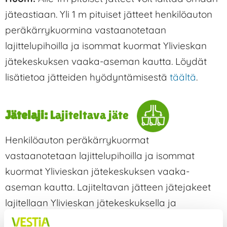
jäteastiaan. Yli 1 m pituiset jätteet henkilöauton
peräkärrykuormina vastaanotetaan
lajittelupihoilla ja isommat kuormat Ylivieskan
jätekeskuksen vaaka-aseman kautta. Löydät
lisätietoa jätteiden hyödyntämisestä
täältä
.
Jätelaji:
Lajiteltava jäte
Henkilöauton peräkärrykuormat
vastaanotetaan lajittelupihoilla ja isommat
kuormat Ylivieskan jätekeskuksen vaaka-
aseman kautta. Lajiteltavan jätteen jätejakeet
lajitellaan Ylivieskan jätekeskuksella ja
hyödynnetään mahdollisuuksien mukaan.