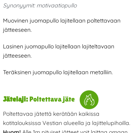
Synonyymit:
motivaatiopullo
Muovinen juomapullo lajitellaan poltettavaan
jätteeseen.
Lasinen juomapullo lajitellaan lajiteltavaan
jätteeseen.
Teräksinen juomapullo lajitellaan metalliin.
Jätelaji:
Poltettava jäte
Poltettavaa jätettä kerätään kaikissa
kotitalouksissa Vestian alueella ja lajittelupihoilla.
Huom!
Alle 1m pituiset jätteet voit laittaa omaan