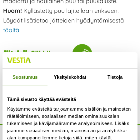
maalattu ja naulainen puu tai puukaluste.
Huom!
Kyllästetty puu lajitellaan erikseen.
Löydät lisätietoa jätteiden hyödyntämisestä
täältä
.
Jätelaji:
Sähköromu
Vastaanotetaan lajittelupihoilla tai sähkö- ja
Suostumus
Yksityiskohdat
Tietoja
elektroniikkalaitteita myyvissä liikkeissä. Löydät
lisätietoa jätteiden hyödyntämisestä
täältä
.
Tämä sivusto käyttää evästeitä
Käytämme evästeitä tarjoamamme sisällön ja mainosten
räätälöimiseen, sosiaalisen median ominaisuuksien
tukemiseen ja kävijämäärämme analysoimiseen. Lisäksi
jaamme sosiaalisen median, mainosalan ja analytiikka-
alan kumppaneillemme tietoja siitä, miten käytät
Yhteystiedot