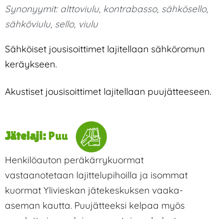
Synonyymit:
alttoviulu
,
kontrabasso
,
sähkösello
,
sähköviulu
,
sello
,
viulu
Sähköiset jousisoittimet lajitellaan sähköromun
keräykseen.
Akustiset jousisoittimet lajitellaan puujätteeseen.
Jätelaji:
Puu
Henkilöauton peräkärrykuormat
vastaanotetaan lajittelupihoilla ja isommat
kuormat Ylivieskan jätekeskuksen vaaka-
aseman kautta. Puujätteeksi kelpaa myös