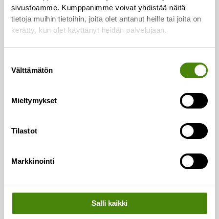
sivustoamme. Kumppanimme voivat yhdistää näitä
Asiakaspalvelu:
tietoja muihin tietoihin, joita olet antanut heille tai joita on
Puh.
(08) 410 8700
kerätty, kun olet käyttänyt heidän palvelujaan.
Laskutus:
Suostumuksen
Puh.
(08) 410 8750
Välttämätön
valinta
Lajittelupihojen valvomo:
Puh.
050 329 9617
Mieltymykset
Vaakapalvelut:
Puh.
044 726 2993
Tilastot
Vestianväylä 80
Markkinointi
84100 Ylivieska
Asiointi ja palvelut
Salli kaikki