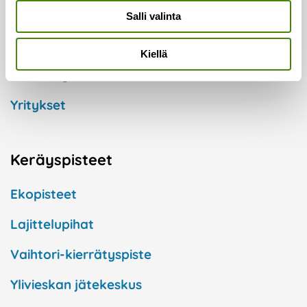
Henkilöasiakkaat
Salli valinta
Taloyhtiöt
Kiellä
Kuntaorganisaatiot
Yritykset
Keräyspisteet
Ekopisteet
Lajittelupihat
Vaihtori-kierrätyspiste
Ylivieskan jätekeskus