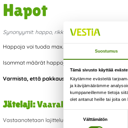
Hapot
Synonyymit:
happo
,
rikkihappo
,
suolahappo
,
typp
Happoja voi tuoda max. 5 litraa kerrallaan lajittel
Suostumus
Isommat määrät happoja otetaan vastaan Yliviesk
Tämä sivusto käyttää eväste
Varmista, että pakkaus on ehjä eikä pääse vu
Käytämme evästeitä tarjoama
ja kävijämäärämme analysoim
kumppaneillemme tietoja siitä
olet antanut heille tai joita o
Jätelaji:
Vaarallinen jäte
Suostumuksen
Vastaanotetaan lajittelupihoilla ja suuremmat mää
Välttämätön
valinta