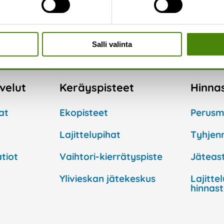
n jätteiden vastaanottorajat lajittelupihoilla.
Löydät 
Salli valinta
lvelut
Keräyspisteet
Hinna
at
Ekopisteet
Perusm
Lajittelupihat
Tyhjen
tiot
Vaihtori-kierrätyspiste
Jäteast
Ylivieskan jätekeskus
Lajitte
hinnas