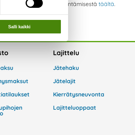
lisätietoa jätteiden hyödyntämisestä
täältä
.
Salli kaikki
sto
Lajittelu
aksu
Jätehaku
nysmaksut
Jätelajit
iatilaukset
Kierrätysneuvonta
lupihojen
Lajitteluoppaat
to