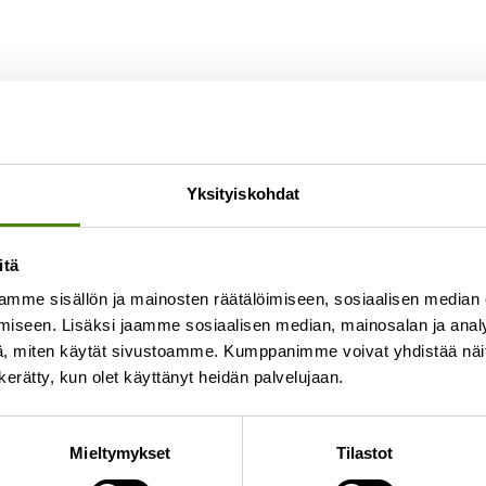
ihappo
upihoillemme.
Yksityiskohdat
an jätekeskuksella.
itä
otamaan!
mme sisällön ja mainosten räätälöimiseen, sosiaalisen median
iseen. Lisäksi jaamme sosiaalisen median, mainosalan ja analy
, miten käytät sivustoamme. Kumppanimme voivat yhdistää näitä t
n kerätty, kun olet käyttänyt heidän palvelujaan.
rät Ylivieskan jätekeskuksella.
Huom!
Asbestia laji
Mieltymykset
Tilastot