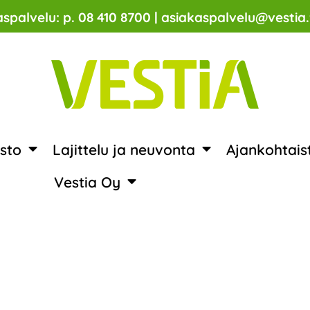
spalvelu: p. 08 410 8700 | asiakaspalvelu@vestia.
sto
Lajittelu ja neuvonta
Ajankohtais
Vestia Oy