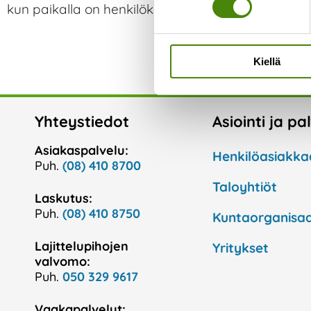
kun paikalla on henkilökuntaa.
Tarkista vaaralliste
Kiellä
Yhteystiedot
Asiointi ja pa
Asiakaspalvelu:
Henkilöasiakka
Puh.
(08) 410 8700
Taloyhtiöt
Laskutus:
Puh.
(08) 410 8750
Kuntaorganisaa
Lajittelupihojen
Yritykset
valvomo:
Puh.
050 329 9617
Vaakapalvelut: