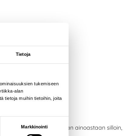
Tietoja
 ominaisuuksien tukemiseen
tiikka-alan
ietoja muihin tietoihin, joita
ttelupihoilla vastaanotetaan ainoastaan silloin,
Markkinointi