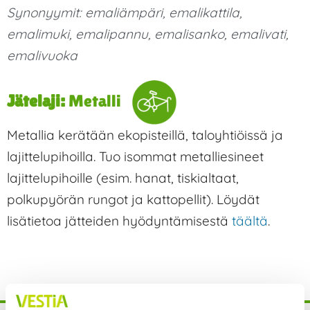
Synonyymit:
emaliämpäri
,
emalikattila
,
emalimuki
,
emalipannu
,
emalisanko
,
emalivati
,
emalivuoka
Jätelaji:
Metalli
Metallia kerätään ekopisteillä, taloyhtiöissä ja
lajittelupihoilla. Tuo isommat metalliesineet
lajittelupihoille (esim. hanat, tiskialtaat,
polkupyörän rungot ja kattopellit). Löydät
lisätietoa jätteiden hyödyntämisestä
täältä
.