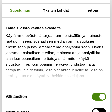
Yhteystiedot
Suostumus
Yksityiskohdat
Tietoja
Asiakaspalvelu:
Puh.
(08) 410 8700
Tämä sivusto käyttää evästeitä
Laskutus:
Käytämme evästeitä tarjoamamme sisällön ja mainosten
Puh.
(08) 410 8750
räätälöimiseen, sosiaalisen median ominaisuuksien
tukemiseen ja kävijämäärämme analysoimiseen. Lisäksi
Lajittelupihojen valvomo:
jaamme sosiaalisen median, mainosalan ja analytiikka-
Puh.
050 329 9617
alan kumppaneillemme tietoja siitä, miten käytät
sivustoamme. Kumppanimme voivat yhdistää näitä
Vaakapalvelut:
tietoja muihin tietoihin, joita olet antanut heille tai joita on
Puh.
044 726 2993
kerätty, kun olet käyttänyt heidän palvelujaan.
Vestianväylä 80
Suostumuksen
84100 Ylivieska
Välttämätön
valinta