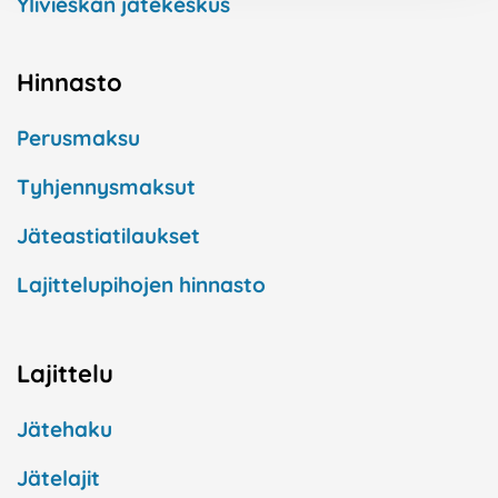
Ylivieskan jätekeskus
Hinnasto
Perusmaksu
Tyhjennysmaksut
Jäteastiatilaukset
Lajittelupihojen hinnasto
Lajittelu
Jätehaku
Jätelajit