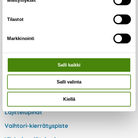
Mieltymykset
Asiointi ja palvelut
Henkilöasiakkaat
Tilastot
Taloyhtiöt
Markkinointi
Kuntaorganisaatiot
Yritykset
Salli kaikki
Keräyspisteet
Salli valinta
Ekopisteet
Kiellä
Lajittelupihat
Vaihtori-kierrätyspiste