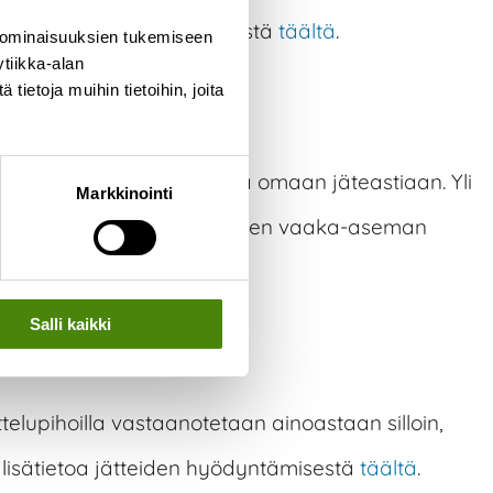
etoa jätteiden hyödyntämisestä
täältä
.
 ominaisuuksien tukemiseen
tiikka-alan
ietoja muihin tietoihin, joita
 pituiset jätteet voit laittaa omaan jäteastiaan. Yli
Markkinointi
ormat Ylivieskan jätekeskuksen vaaka-aseman
Salli kaikki
ttelupihoilla vastaanotetaan ainoastaan silloin,
lisätietoa jätteiden hyödyntämisestä
täältä
.