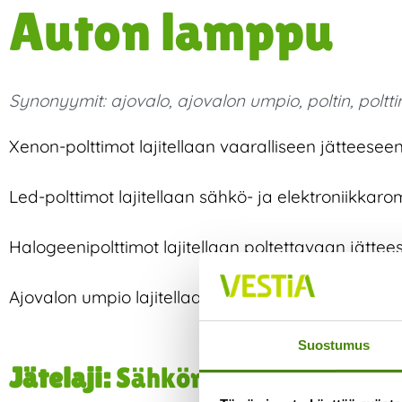
Auton lamppu
Synonyymit:
ajovalo
,
ajovalon umpio
,
poltin
,
poltt
Xenon-polttimot lajitellaan vaaralliseen jätteeseen
Led-polttimot lajitellaan sähkö- ja elektroniikkar
Halogeenipolttimot lajitellaan poltettavaan jättee
Ajovalon umpio lajitellaan poltettavaan jätteeseen
Suostumus
Jätelaji:
Sähköromu