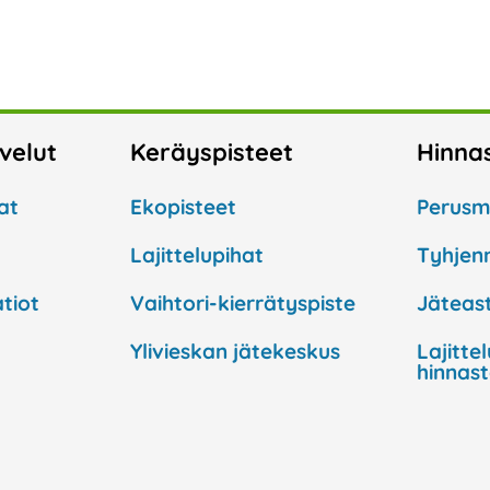
lvelut
Keräyspisteet
Hinna
at
Ekopisteet
Perusm
Lajittelupihat
Tyhjen
tiot
Vaihtori-kierrätyspiste
Jäteast
Ylivieskan jätekeskus
Lajitte
hinnas