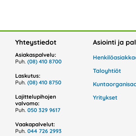
Yhteystiedot
Asiointi ja pa
Asiakaspalvelu:
Henkilöasiakka
Puh.
(08) 410 8700
Taloyhtiöt
Laskutus:
Puh.
(08) 410 8750
Kuntaorganisaa
Lajittelupihojen
Yritykset
valvomo:
Puh.
050 329 9617
Vaakapalvelut:
Puh.
044 726 2993