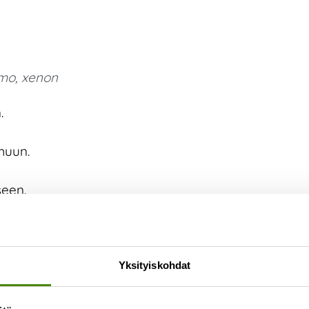
imo
,
xenon
.
omuun.
seen.
.
Yksityiskohdat