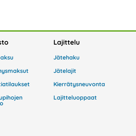
sto
Lajittelu
aksu
Jätehaku
nysmaksut
Jätelajit
iatilaukset
Kierrätysneuvonta
lupihojen
Lajitteluoppaat
to