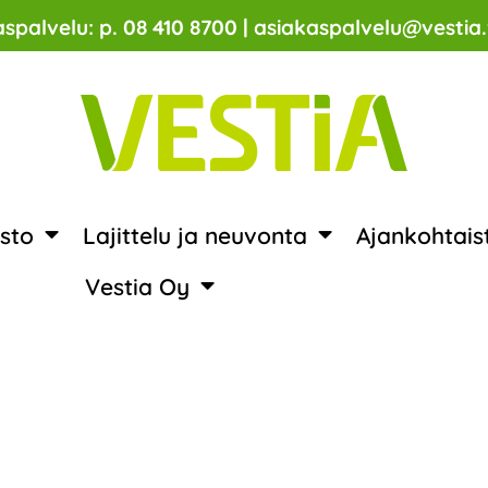
spalvelu: p. 08 410 8700 | asiakaspalvelu@vestia.
sto
Lajittelu ja neuvonta
Ajankohtais
Vestia Oy