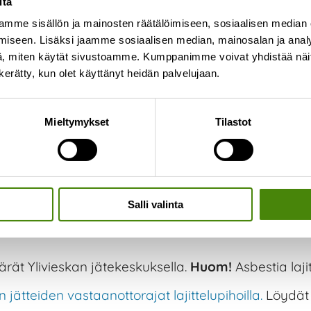
itä
troniikkalaitteita myyvissä liikkeissä. Löydät lisäti
mme sisällön ja mainosten räätälöimiseen, sosiaalisen median
iseen. Lisäksi jaamme sosiaalisen median, mainosalan ja analy
, miten käytät sivustoamme. Kumppanimme voivat yhdistää näitä t
n kerätty, kun olet käyttänyt heidän palvelujaan.
a Vestian alueella ja lajittelupihoilla.
Huom!
Alle 1m
Mieltymykset
Tilastot
ina vastaanotetaan lajittelupihoilla ja isommat ku
stä
täältä
.
Salli valinta
rät Ylivieskan jätekeskuksella.
Huom!
Asbestia laji
n jätteiden vastaanottorajat lajittelupihoilla.
Löydät 