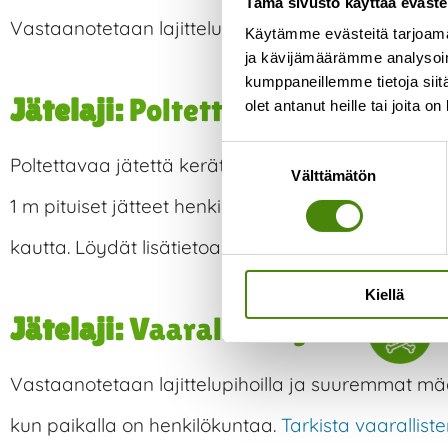
Tämä sivusto käyttää eväste
Vastaanotetaan lajittelupihoilla tai sähkö- ja elek
Käytämme evästeitä tarjoama
ja kävijämäärämme analysoim
kumppaneillemme tietoja siitä
Jätelaji:
Poltettava jäte
olet antanut heille tai joita o
Suostumuksen
Poltettavaa jätettä kerätään kaikissa kotitalouksiss
Välttämätön
valinta
1 m pituiset jätteet henkilöauton peräkärrykuorm
kautta. Löydät lisätietoa jätteiden hyödyntämise
Kiellä
Jätelaji:
Vaarallinen jäte
Vastaanotetaan lajittelupihoilla ja suuremmat mää
kun paikalla on henkilökuntaa.
Tarkista vaaralliste