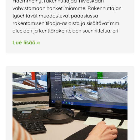
Haemme nyt rakennuttajaa Ylivieskaan
vahvistamaan hanketiimiämme. Rakennuttajan
työehtävät muodostuvat pääasiassa
rakentamisen tilaaja-asioista ja sisältävät mm.
alueiden ja kenttärakenteiden suunnittelua, eri
Lue lisää »