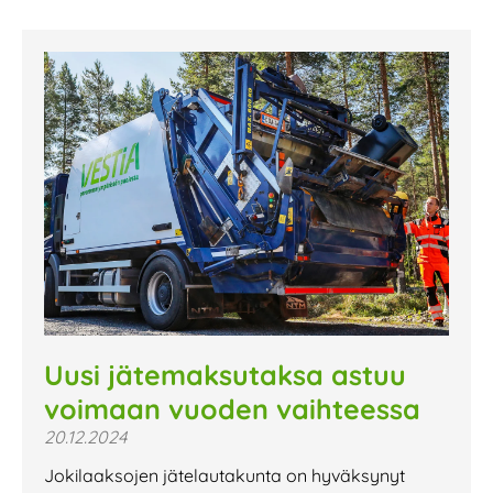
Uusi jätemaksutaksa astuu
voimaan vuoden vaihteessa
20.12.2024
Jokilaaksojen jätelautakunta on hyväksynyt