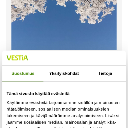
Itsenäisyyspäiväviikon
jätehuolto ja aukioloajat
Suostumus
Yksityiskohdat
Tietoja
27.11.2024
Jäteastioiden tyhjennysaikataulut Kannus, Sievi,
Toholampi ja Ylivieska: Itsenäisyyspäivänä 6.12.
Tämä sivusto käyttää evästeitä
jäteastiat tyhjennetään normaalisti. Alavieska,
Käytämme evästeitä tarjoamamme sisällön ja mainosten
Himanka, Kalajoki, Merijärvi, Oulainen ja Pyhäjoki:
räätälöimiseen, sosiaalisen median ominaisuuksien
Itsenäisyyspäivälle
tukemiseen ja kävijämäärämme analysoimiseen. Lisäksi
jaamme sosiaalisen median, mainosalan ja analytiikka-
Lue lisää »