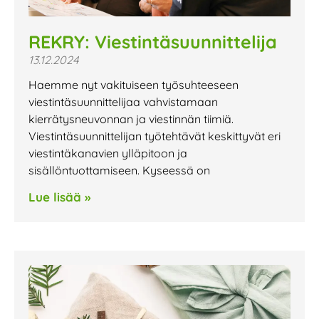
REKRY: Viestintäsuunnittelija
13.12.2024
Haemme nyt vakituiseen työsuhteeseen
viestintäsuunnittelijaa vahvistamaan
kierrätysneuvonnan ja viestinnän tiimiä.
Viestintäsuunnittelijan työtehtävät keskittyvät eri
viestintäkanavien ylläpitoon ja
sisällöntuottamiseen. Kyseessä on
Lue lisää »