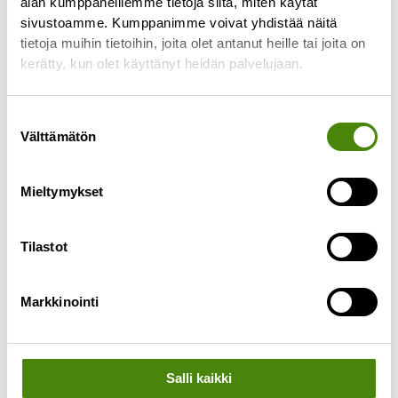
alan kumppaneillemme tietoja siitä, miten käytät
sivustoamme. Kumppanimme voivat yhdistää näitä
tietoja muihin tietoihin, joita olet antanut heille tai joita on
kerätty, kun olet käyttänyt heidän palvelujaan.
Suostumuksen
Välttämätön
valinta
Mieltymykset
Tilastot
Markkinointi
Vuoden 2025 kalenterit
jaetaan joulukuun alussa
Salli kaikki
26.11.2024