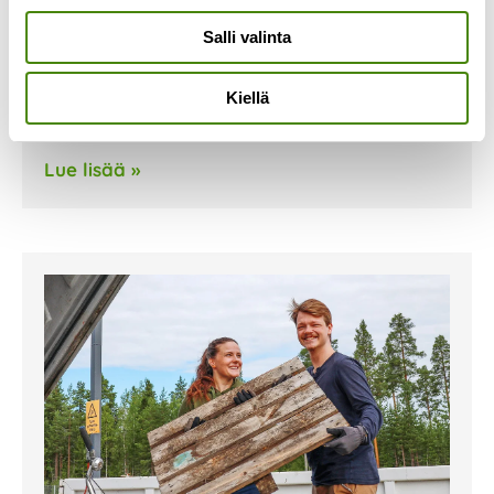
Jaamme vuoden 2025 vuosikalenterimme
Salli valinta
maksutta toimialueemme kotitalouksiin joulukuun
ensimmäisestä viikosta alkaen. Kalenteri jaetaan
Kiellä
kotitalouksiin, jotka eivät ole kieltäneet
ilmaisjakelua. Kalenterimme
Lue lisää »