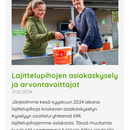
Lajittelupihojen asiakaskysely
ja arvontavoittajat
11.10.2024
Järjestimme kesä-syyskuun 2024 aikana
lajittelupihoja koskevan asiakaskyselyn.
Kyselyyn osallistui yhteensä 696
lajittelupihojemme asiakasta. Tässä muutamia
kyselystä saamiamme tuloksia: Kiitos jokaiselle