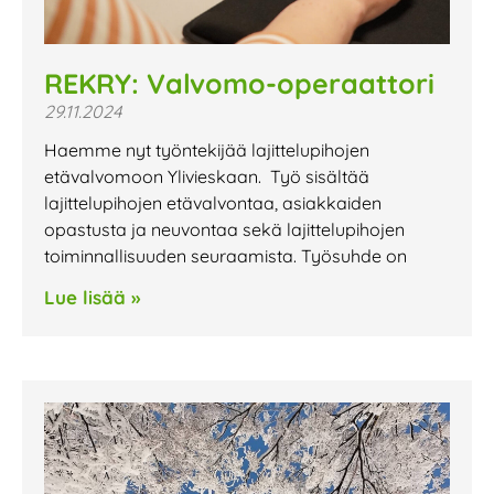
REKRY: Valvomo-operaattori
29.11.2024
Haemme nyt työntekijää lajittelupihojen
etävalvomoon Ylivieskaan. Työ sisältää
lajittelupihojen etävalvontaa, asiakkaiden
opastusta ja neuvontaa sekä lajittelupihojen
toiminnallisuuden seuraamista. Työsuhde on
Lue lisää »