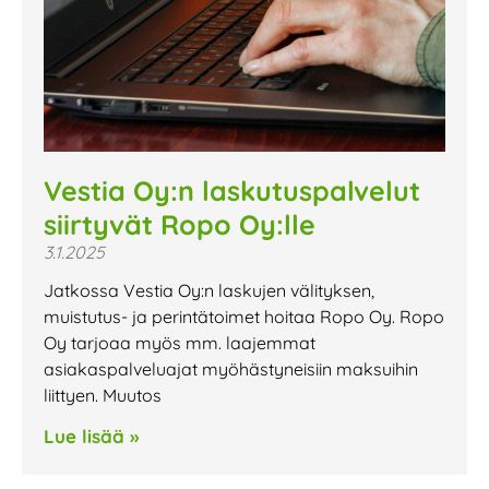
Vestia Oy:n laskutuspalvelut
siirtyvät Ropo Oy:lle
3.1.2025
Jatkossa Vestia Oy:n laskujen välityksen,
muistutus- ja perintätoimet hoitaa Ropo Oy. Ropo
Oy tarjoaa myös mm. laajemmat
asiakaspalveluajat myöhästyneisiin maksuihin
liittyen. Muutos
Lue lisää »