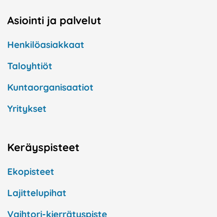
Asiointi ja palvelut
Henkilöasiakkaat
Taloyhtiöt
Kuntaorganisaatiot
Yritykset
Keräyspisteet
Ekopisteet
Lajittelupihat
Vaihtori-kierrätyspiste