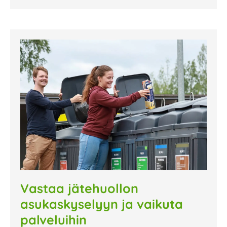
Vastaa jätehuollon
asukaskyselyyn ja vaikuta
palveluihin