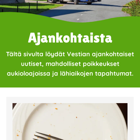
Ajankohtaista
Tältä sivulta löydät Vestian ajankohtaiset
uutiset, mahdolliset poikkeukset
aukioloajoissa ja lähiaikojen tapahtumat.
Page
Page
Page
Page
Page
Page
Page
Page
Page
Page
Page
Page
Page
Page
Page
Page
Pa