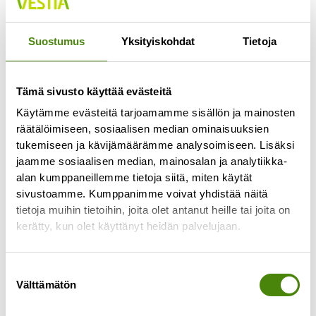
Jokaisella lajittelupihalla pääsee vähintään
kerran viikossa
Suostumus
Yksityiskohdat
Tietoja
Lue lisää »
Tämä sivusto käyttää evästeitä
Käytämme evästeitä tarjoamamme sisällön ja mainosten
räätälöimiseen, sosiaalisen median ominaisuuksien
tukemiseen ja kävijämäärämme analysoimiseen. Lisäksi
jaamme sosiaalisen median, mainosalan ja analytiikka-
alan kumppaneillemme tietoja siitä, miten käytät
sivustoamme. Kumppanimme voivat yhdistää näitä
tietoja muihin tietoihin, joita olet antanut heille tai joita on
kerätty, kun olet käyttänyt heidän palvelujaan.
Suostumuksen
Välttämätön
valinta