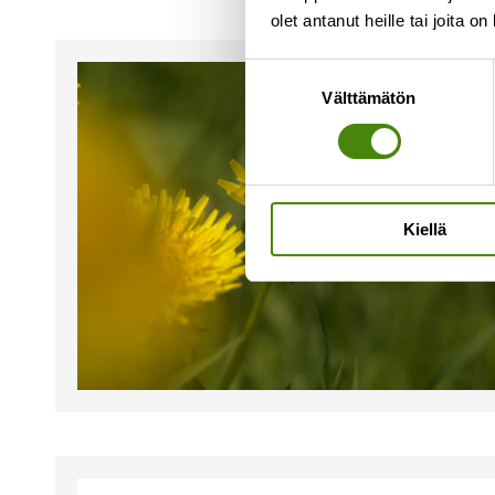
olet antanut heille tai joita o
Suostumuksen
Välttämätön
valinta
Kiellä