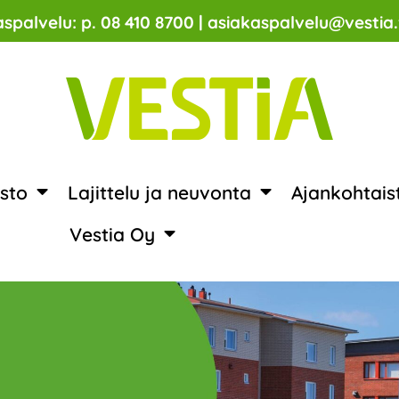
spalvelu: p. 08 410 8700 | asiakaspalvelu@vestia.
sto
Lajittelu ja neuvonta
Ajankohtais
Vestia Oy