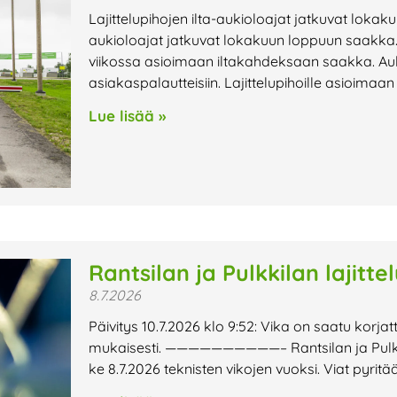
Lajittelupihojen ilta-aukioloajat jatkuvat lokak
aukioloajat jatkuvat lokakuun loppuun saakka. 
viikossa asioimaan iltakahdeksaan saakka. Au
asiakaspalautteisiin. Lajittelupihoille asioimaa
Lue lisää »
Rantsilan ja Pulkkilan lajitte
8.7.2026
Päivitys 10.7.2026 klo 9:52: Vika on saatu korjat
mukaisesti. ——————————– Rantsilan ja Pulkkilan
ke 8.7.2026 teknisten vikojen vuoksi. Viat pyri