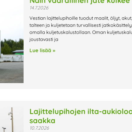
Näin vaarallinen jäte kulkee
14.7.2026
Vestian lajittelupihoille tuodut maalit, öljyt, aku
talteen ja kuljetetaan turvallisesti jatkokäsitte
omalla kuljetuskalustollaan. Oman kuljetuskalu
joustavasti ja
Lue lisää »
Lajittelupihojen ilta-aukiol
saakka
10.7.2026