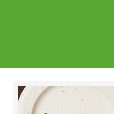
Ajankohtaista
Page
Page
Pa
Tältä sivulta löydät Vestian ajankohtaise
mahdolliset poikkeukset aukioloajoissa j