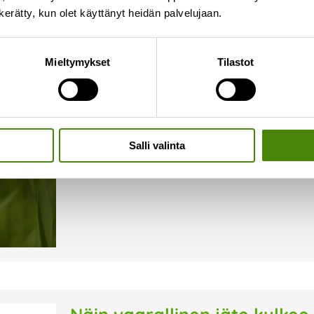
n kerätty, kun olet käyttänyt heidän palvelujaan.
Onko jäteastiallasi ampiaisi
Mieltymykset
Tilastot
16.7.2026
Syksyn lähestyessä ampiaiset hakeutuvat herkäst
alkaa olla niukkaa. Kiukkuiset ampiaiset voivat o
tyhjentäjällekin. Kiinteistönhaltijana vastuullasi 
Salli valinta
Lue lisää »