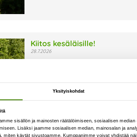
Kiitos kesäläisille!
28.7.2026
Kesä on jälleen ollut Vestian toimipaikoissa ja 
sujuvaa arkea ovat olleet kesäläisemme, jotka ov
ympäristön, turvallisuuden ja viihtyisyyden hyv
Lue lisää »
Yksityiskohdat
itä
mme sisällön ja mainosten räätälöimiseen, sosiaalisen median
iseen. Lisäksi jaamme sosiaalisen median, mainosalan ja analy
, miten käytät sivustoamme. Kumppanimme voivat yhdistää näitä t