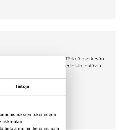
jätekeskuksilla aktiivista aikaa. Tärkeä osa kesän
at tarttuneet monipuolisesti erilaisiin tehtäviin
äksi. Kesän
Tietoja
 ominaisuuksien tukemiseen
tiikka-alan
ietoja muihin tietoihin, joita