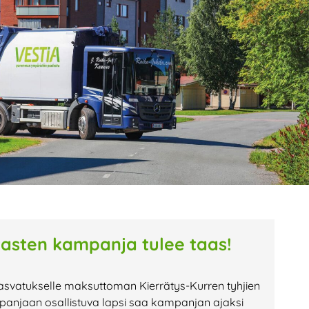
age
Page
Page
tasten kampanja tulee taas!
asvatukselle maksuttoman Kierrätys-Kurren tyhjien
anjaan osallistuva lapsi saa kampanjan ajaksi