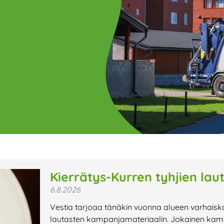
ge
Page
Page
Page
Page
Page
Page
Page
Page
Page
Page
Page
P
Kierrätys-Kurren tyhjien lau
6.8.2026
t uutiset,
Vestia tarjoaa tänäkin vuonna alueen varhaisk
a lähiaikojen
lautasten kampanjamateriaalin. Jokainen kamp