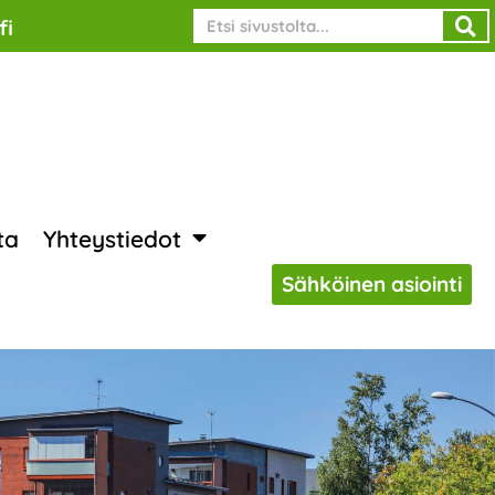
Search
fi
ta
Yhteystiedot
Sähköinen asiointi