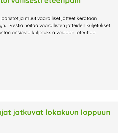
 turvallisesti eteenpäin
t, paristot ja muut vaaralliset jätteet kerätään
lyyn. Vestia hoitaa vaarallisten jätteiden kuljetukset
ston ansiosta kuljetuksia voidaan toteuttaa
oajat jatkuvat lokakuun loppuun