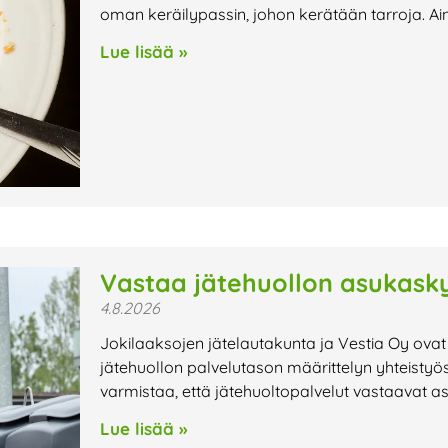
oman keräilypassin, johon kerätään tarroja. Ai
Lue lisää »
Vastaa jätehuollon asukasky
4.8.2026
Jokilaaksojen jätelautakunta ja Vestia Oy ovat
jätehuollon palvelutason määrittelyn yhteistyö
varmistaa, että jätehuoltopalvelut vastaavat a
Lue lisää »