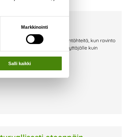
a? — Toimi näin!
Markkinointi
i jäteastioille etsimään ruuantähteitä, kun ravinto
lla vaaraksi niin jäteastian käyttäjälle kuin
on huolehtia, että jäteastiasi on
Salli kaikki