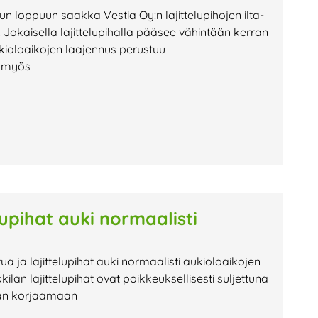
uun loppuun saakka Vestia Oy:n lajittelupihojen ilta-
Jokaisella lajittelupihalla pääsee vähintään kerran
kioloaikojen laajennus perustuu
n myös
lupihat auki normaalisti
tua ja lajittelupihat auki normaalisti aukioloaikojen
 lajittelupihat ovat poikkeuksellisesti suljettuna
tään korjaamaan