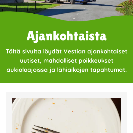
Ajankohtaista
Tältä sivulta löydät Vestian ajankohtaiset
uutiset, mahdolliset poikkeukset
aukioloajoissa ja lähiaikojen tapahtumat.
Page
Page
Page
Page
Page
Page
Page
Page
Page
Page
Page
Page
Page
Page
Page
Page
Pa