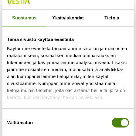
Jokaisella lajittelupihalla pääsee vähintään
kerran viikossa
Suostumus
Yksityiskohdat
Tietoja
Lue lisää »
Tämä sivusto käyttää evästeitä
Käytämme evästeitä tarjoamamme sisällön ja mainosten
räätälöimiseen, sosiaalisen median ominaisuuksien
tukemiseen ja kävijämäärämme analysoimiseen. Lisäksi
jaamme sosiaalisen median, mainosalan ja analytiikka-
alan kumppaneillemme tietoja siitä, miten käytät
sivustoamme. Kumppanimme voivat yhdistää näitä
tietoja muihin tietoihin, joita olet antanut heille tai joita on
kerätty, kun olet käyttänyt heidän palvelujaan.
Suostumuksen
Välttämätön
valinta