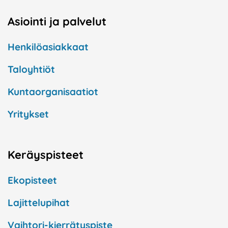
Asiointi ja palvelut
Henkilöasiakkaat
Taloyhtiöt
Kuntaorganisaatiot
Yritykset
Keräyspisteet
Ekopisteet
Lajittelupihat
Vaihtori-kierrätyspiste