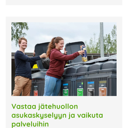
Vastaa jätehuollon
asukaskyselyyn ja vaikuta
palveluihin