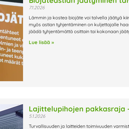
Biojäteastian jäätyminen tal
7.1.2026
Lämmin ja kostea biojäte voi talvella jäätyä kii
myös astian tyhjentäminen on kuljettajalle haa
jäädä tyhjentämättä osittain tai kokonaan jää
Lue lisää »
Lajittelupihojen pakkasraja 
5.1.2026
Turvallisuuden ja laitteiden toimivuuden varm