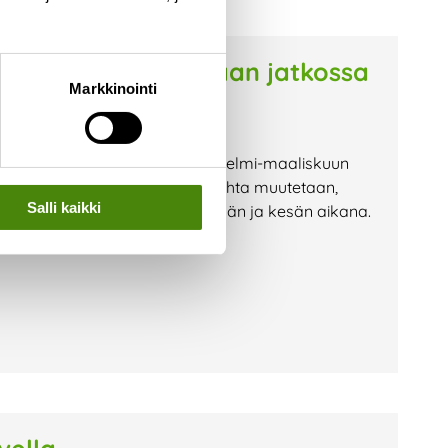
rusmaksu laskutetaan jatkossa
Markkinointi
taan jatkossa asiakkailtamme helmi-maaliskuun
lo-syyskuussa. Laskutusajankohta muutetaan,
Salli kaikki
stajavaihdoksista tehdään kevään ja kesän aikana.
a