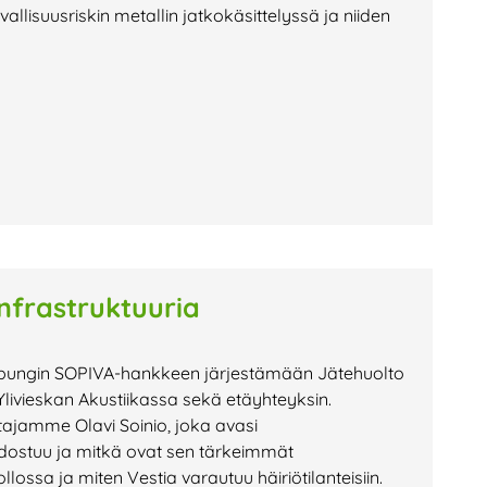
allisuusriskin metallin jatkokäsittelyssä ja niiden
infrastruktuuria
kaupungin SOPIVA-hankkeen järjestämään Jätehuolto
n Ylivieskan Akustiikassa sekä etäyhteyksin.
ajamme Olavi Soinio, joka avasi
dostuu ja mitkä ovat sen tärkeimmät
lossa ja miten Vestia varautuu häiriötilanteisiin.