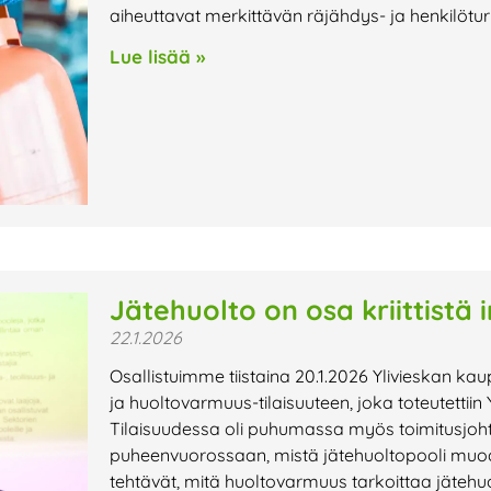
aiheuttavat merkittävän räjähdys- ja henkilöturv
Lue lisää »
Jätehuolto on osa kriittistä 
22.1.2026
Osallistuimme tiistaina 20.1.2026 Ylivieskan 
ja huoltovarmuus-tilaisuuteen, joka toteutettii
Tilaisuudessa oli puhumassa myös toimitusjoht
puheenvuorossaan, mistä jätehuoltopooli muo
tehtävät, mitä huoltovarmuus tarkoittaa jätehuol