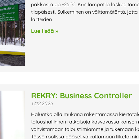
pakkasrajaa -25 °C. Kun lämpötila laskee tämän 
tilapäisesti. Sulkeminen on välttämätöntä, jotta
laitteiden
Lue lisää »
REKRY: Business Controller
17.12.2025
Haluatko olla mukana rakentamassa kiertotalo
taloushallinnon ratkaisuja kasvavassa konser
vahvistamaan taloustiimiämme ja tukemaan kons
Tässä roolissa pääset vaikuttamaan liiketoimi