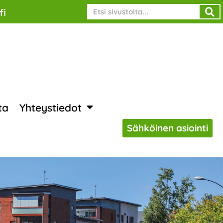
Search
fi
ta
Yhteystiedot
Sähköinen asiointi