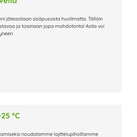
vella
nni jäteastiaan sisäpussista huolimatta. Tällöin
stavaa ja toisinaan jopa mahdotonta! Astia voi
tyneen
-25 °C
istamiseksi noudatamme lajittelupihoillamme