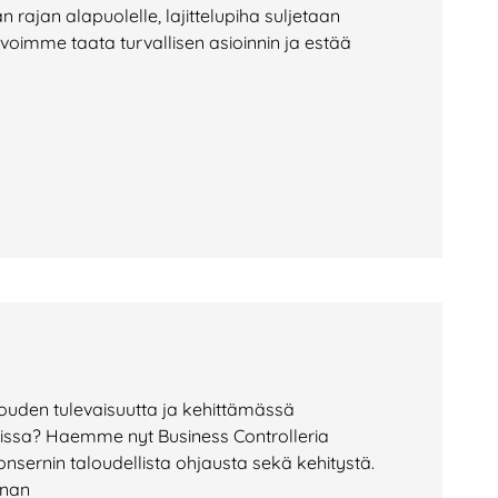
rajan alapuolelle, lajittelupiha suljetaan
 voimme taata turvallisen asioinnin ja estää
uden tulevaisuutta ja kehittämässä
nissa? Haemme nyt Business Controlleria
ernin taloudellista ohjausta sekä kehitystä.
nnan