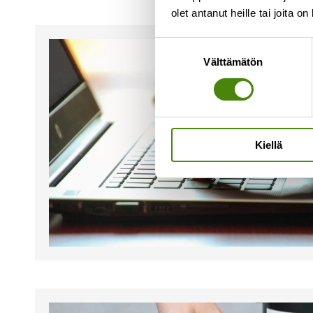
olet antanut heille tai joita o
Suostumuksen
Välttämätön
valinta
Kiellä