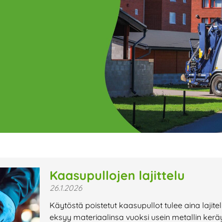
ge
Page
Page
Page
Page
Page
Page
Page
Page
Page
Page
Page
P
Kaasupullojen lajittelu
26.1.2026
t uutiset,
Käytöstä poistetut kaasupullot tulee aina lajit
a lähiaikojen
eksyy materiaalinsa vuoksi usein metallin kerä