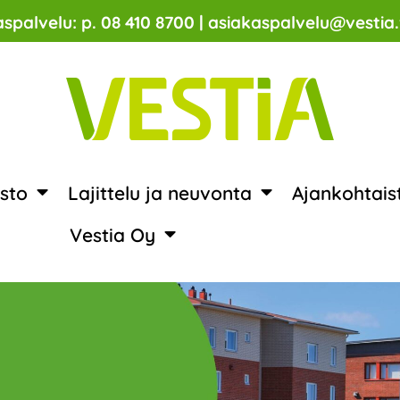
spalvelu: p. 08 410 8700 | asiakaspalvelu@vestia.
sto
Lajittelu ja neuvonta
Ajankohtais
Vestia Oy