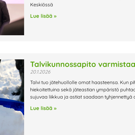
Keskiössä
Lue lisää »
Talvikunnossapito varmistaa
20.1.2026
Talvi tuo jätehuollolle omat haasteensa. Kun pi
hiekoitettuina sekä jäteastian ympäristö puhtaa
sujuvaa liikkua ja astiat saadaan tyhjennettyä 
Lue lisää »