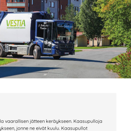
age
Page
Page
ella vaarallisen jätteen keräykseen. Kaasupulloja
ykseen, jonne ne eivät kuulu. Kaasupullot