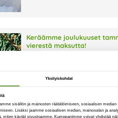
Keräämme joulukuuset tammi
vierestä maksutta!
8.1.2026
Keräämme joulukuuset tammikuun ajan jäteastio
viedä kuusi ulos jäteastian viereen, me huoleh
koristeet sekä jalusta. Viimeinen joulukuusien 
Yksityiskohdat
Lue lisää »
itä
mme sisällön ja mainosten räätälöimiseen, sosiaalisen median
iseen. Lisäksi jaamme sosiaalisen median, mainosalan ja analy
, miten käytät sivustoamme. Kumppanimme voivat yhdistää näitä t