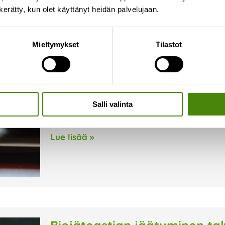
n kerätty, kun olet käyttänyt heidän palvelujaan.
Vapaa-ajan kiinteistöjen pe
Mieltymykset
Tilastot
helmi-maaliskuussa
8.1.2026
Vapaa-ajan kiinteistöjen perusmaksu laskute
aikana. Laskutusajankohta on aiemmin ollut e
Salli valinta
koska suurin osa vapaa-ajan kiinteistöjen omi
Uusi laskutusajankohta vähentää sekaannuksi
Lue lisää »