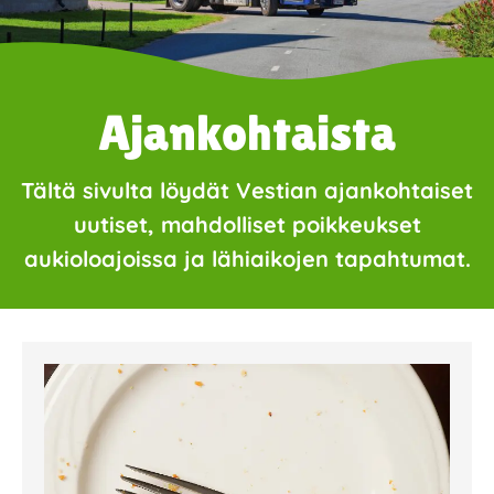
Ajankohtaista
Tältä sivulta löydät Vestian ajankohtaiset
uutiset, mahdolliset poikkeukset
aukioloajoissa ja lähiaikojen tapahtumat.
Page
Page
Page
Page
Page
Page
Page
Page
Page
Page
Page
Page
Page
Page
Page
Page
Pa