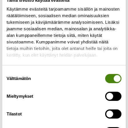
Tämä sivusto käyttää evästeitä
Käytämme evästeitä tarjoamamme sisällön ja mainosten
räätälöimiseen, sosiaalisen median ominaisuuksien
tukemiseen ja kävijämäärämme analysoimiseen. Lisäksi
Näin vaarallinen jäte kulkee
jaamme sosiaalisen median, mainosalan ja analytiikka-
turvallisesti eteenpäin
alan kumppaneillemme tietoja siitä, miten käytät
sivustoamme. Kumppanimme voivat yhdistää näitä
14.7.2026
tietoja muihin tietoihin, joita olet antanut heille tai joita on
Vestian lajittelupihoille tuodut maalit, öljyt, akut,
kerätty, kun olet käyttänyt heidän palvelujaan.
paristot ja muut vaaralliset jätteet kerätään
talteen ja kuljetetaan turvallisesti
Suostumuksen
jatkokäsittelyyn. Vestia hoitaa vaarallisten
Välttämätön
valinta
jätteiden kuljetukset
Lue lisää »
Mieltymykset
Tilastot