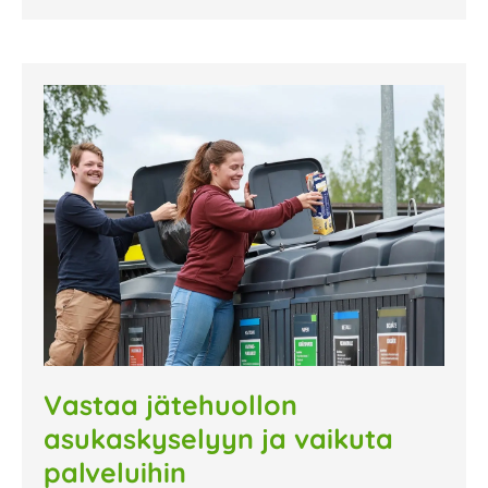
Vastaa jätehuollon
asukaskyselyyn ja vaikuta
palveluihin